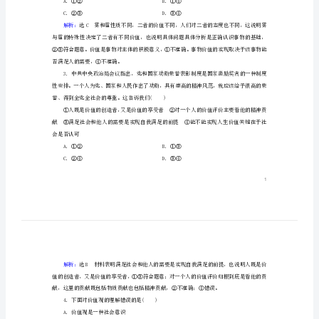
与
主体的积极意义
价
值
观
解析：
意义，故②错误，应排除。①③④符合题意。
作
业
危害人的健康，被人们视为“恶魔”。这说明(
4
含
解
析
解析：