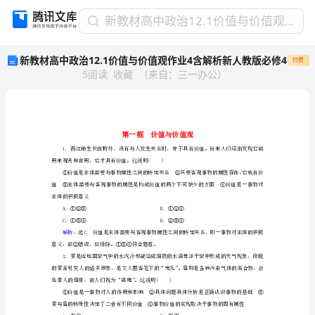
新
新教材高中政治12.1价值与价值观作业4含解析新人教版必修4
教
新教材高中政治12.1价值与价值观作业4含解析新人教版必修4
付费
材
5
阅读
收藏
（
来自
：
三一办公
）
高
中
政
治
12.1
价
用来观赏和食用，它才具有价值。这说明()
值