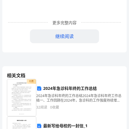
价
值
与
更多完整内容
价
继续阅读
值
解析：
观
1．
西
4．下面对价值观的理解错误的是()
相关文档
红
A．价值观是一种社会意识
付费
2024年急诊科年终的工作总结
B．价值观是社会存在的反映
柿
2024年急诊科年终的工作总结2024年急诊科年终工作总
C．价值观随着社会存在的变化而变化
结一、工作回顾在2024年，急诊科的工作强度持续增
生
加，我们面临了许多挑战和困难。然而，通过全体员工
32
阅读
0
收藏
D．价值观是指人对事物的积极意义
的积极努力和团队合作，我们成功应对了各种应急事
长
解析：
在
最新写给母校的一封信_1