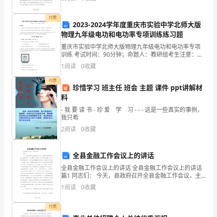
办的其它工作。现简要回顾总结如下：“忙并收获着，累
具
并快
付费
此可知()
2023-2024学年度重庆市实验中学北师大版
有
物理九年级电功和电功率专项训练练习题
价
重庆市实验中学北师大版物理九年级电功和电功率专项
训练 考试时间：90分钟；命题人：教研组考生注意：
值。
1、本卷分第I卷（选择题）和第Ⅱ卷（非选择题）两部
1
阅读
0
收藏
分，满分100分，考试时间90分钟2、答卷前，考生务
后
付费
珍惜学习 班主任 班会 主题 课件 ppt讲解材
来
料
- 我 要 读 书 - 珍 爱 学 习 - - - 这是一些真实的事例，
人
我只希
们
2
阅读
0
收藏
逐
全县金融工作会议上的讲话
渐
全县金融工作会议上的讲话 全县金融工作会议上的讲话
篇1 同志们： 今天，县政府召开全县金融工作会议，主
发
要任务是贯彻落实省州金融工作等一系列重要会议精
1
阅读
0
收藏
神，总结我县的金融工作，安排部
现
付费
它