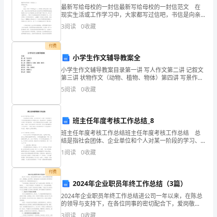
野
最新写给母校的一封信最新写给母校的一封信范文 在
现实生活或工作学习中，大家都写过信吧，书信是向亲
外，
人、朋友、同志问候、谈话、联系事宜的一种应用文
3
阅读
0
收藏
书。相信许多人会觉得书信很难写吧，下面是小编为大
家整理
没
付费
有
小学生作文辅导教案全
小学生作文辅导教案目录第一讲 写人作文第二讲 记叙文
与
第三讲 状物作文（动物、植物、物体）第四讲 写景作文
第五讲 书信、导游词第六讲 想象作文第七讲 导游词 第
5
阅读
0
收藏
人
一讲 写人的
发
A．价值观是人生的重要向导
班主任年度考核工作总结_8
生
B．我们应该以国家利益为重，放弃个人利益
班主任年度考核工作总结班主任年度考核工作总结 总
结是指社会团体、企业单位和个人对某一阶段的学习、
关
C．社会意识是对社会存在的反映
工作或其完成情况加以回顾和分析，得出教训和一些规
1
阅读
0
收藏
律性认识的一种书面材料，它可以帮助我们总结以往思
系
D．我们要重视量的积累，注意防微杜渐
想，
付费
时，
解析：
2024年企业职员年终工作总结（3篇）
并
2024年企业职员年终工作总结进公司一年以来，在陈总
的领导与支持下，在各位同事的密切配合下，爱岗敬
不
业，恪尽职守，较好地完成了自己的本职工作和领导交
3
阅读
0
收藏