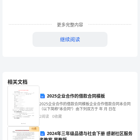
工
程
更多完整内容
专
继续阅读
业
xx
同
学
相关文档
于
xxxx
2025企业合作的借款合同模板
年
2025企业合作的借款合同模板企业合作借款合同本合同
（以下简称“本合同”）由下列双方于 年 月 日在
7
2
阅读
0
收藏
月
付费
2024年三年级品德与社会下册 感谢社区服务
2
者教案 冀教版