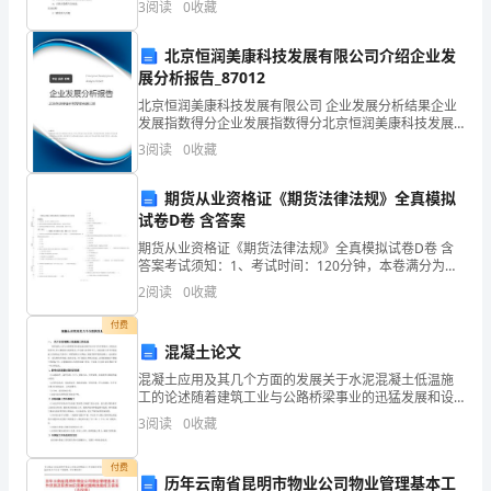
3
阅读
0
收藏
给人类带来的是什么 学习这一课让幼儿明白，塑料制
实
品它
北京恒润美康科技发展有限公司介绍企业发
习
展分析报告_87012
该
北京恒润美康科技发展有限公司 企业发展分析结果企业
发展指数得分企业发展指数得分北京恒润美康科技发展
同
有限公司综合得分说明：企业发展指数根据企业规模、
3
阅读
0
收藏
企业创新、企业风险、企业活力四个维度对企业发展情
学
况进行
期货从业资格证《期货法律法规》全真模拟
的
试卷D卷 含答案
期货从业资格证《期货法律法规》全真模拟试卷D卷 含
实
答案考试须知：1、考试时间：120分钟，本卷满分为
100分。 2、请首先按要求在试卷的指定位置填写您的姓
习
2
阅读
0
收藏
名、准考证号等信息。 3、请仔细阅读各种题目的
职
付费
混凝土论文
位
混凝土应用及其几个方面的发展关于水泥混凝土低温施
工的论述随着建筑工业与公路桥梁事业的迅猛发展和设
是
计水平的不断提高，为满足加快各种工程工期提前完成
3
阅读
0
收藏
的要求，作为施工淡季的冬天，水泥混凝土的冬季低温
____
施工的情
付费
中
历年云南省昆明市物业公司物业管理基本工