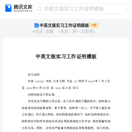
中
中英文版实习工作证明模板
英
中英文版实习工作证明模板
付费
文
4
阅读
收藏
（
来自
：
第一文库网
）
版
实
习
工
作
证
明