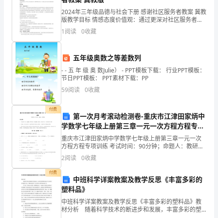
日
2024年三年级品德与社会下册 感谢社区服务者教案 冀教
版教学目标 情感态度价值观：通过更深对社区服务者工
至
作的了解使学生能更深的了解他们为社区所做出的贡
1
阅读
0
收藏
献，培养学生尊重他人的工作，能用自己的方式表达对
xxxx
五年级奥数之等差数列
年
- - 五 年 级 奥 数Julie） - PPT模板下载： 行业PPT模板：
8
节日PPT模板： PPT素材下载：PP
59
阅读
0
收藏
月
30
付费
第一次月考滚动检测卷-重庆市江津田家炳中
xxxxcorporationofchina
学数学七年级上册第三章一元一次方程方程专项
日
训练A卷（详解版）
重庆市江津田家炳中学数学七年级上册第三章一元一次
在
(validwithastamp)
方程方程专项训练 考试时间：90分钟；命题人：教研组
考生注意：1、本卷分第I卷（选择题）和第Ⅱ卷（非选择
2
阅读
0
收藏
xxxx
题）两部分，满分100分，考试时间90分钟2、答
september5th,xxxx
付费
总
中班科学详案教案及教学反思《丰富多彩的
塑料品》
公
中班科学详案教案及教学反思《丰富多彩的塑料品》教
材分析 随着科学技术的断进步和发展，丰富多彩的塑
司
料制品在人们的生活中随外可见，塑料制品的广泛应用