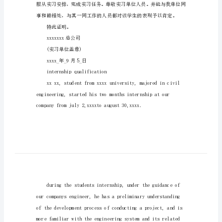
实习证明
模
板
中
该同学的实习职位是____
英
文
版
实
习
工
作
证
明