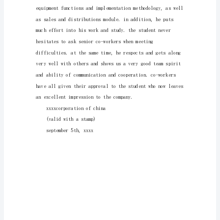
模
特此证明。
板
xxxxxxx总公司
实
(实习单位盖章)
习
xxxx_年_9月5_日
证
internshipqualification
明
兹
有
xxxxxx
学
校
土
木