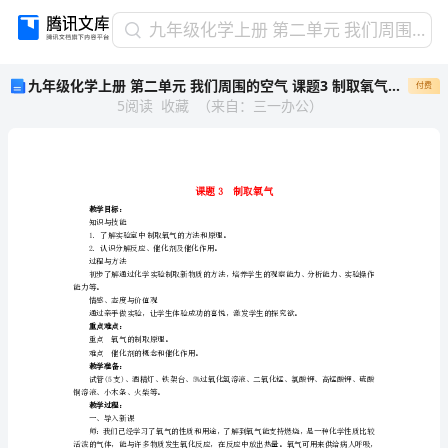
九
九年级化学上册 第二单元 我们周围的空气 课题3 制取氧气教案 （新版）新人教版(1)(1)
年
九年级化学上册 第二单元 我们周围的空气 课题3 制取氧气教案 （新版）新人教版(1)(1)
付费
级
5
阅读
收藏
（
来自
：
三一办公
）
化
学
上
册
第
二
教学目标：
知识与技能
单
1．了解实验室中制取氧气的方法和原理。