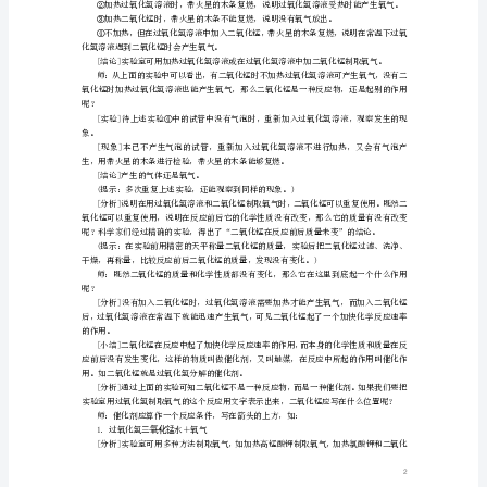
题
二、推进新课
3
制取氧气有两种方法：工业制法和实验室制法
(一)氧气的工业制法
制
方法：分离液态空气。
[思考]这个变化属于什么变化？为什么？
取
(二)氧气的实验室制法
氧
[课件展示]实验2－5内容
气
生：氧气。
教
师：对！生成了什么？
生：锰酸钾和二氧化锰。
案
（新
版）