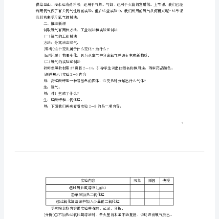
2．认识分解反应、催化剂及催化作用。
元
过程与方法
我
能力等。
情感、态度与价值观
们
重点难点：
周
重点氧气的制取原理。
难点催化剂的概念和催化作用。
围
教学准备：
的
铜溶液、小木条、火柴等。
教学过程：
空
一、导入新课
气
课
我们就来学习氧气的制法。