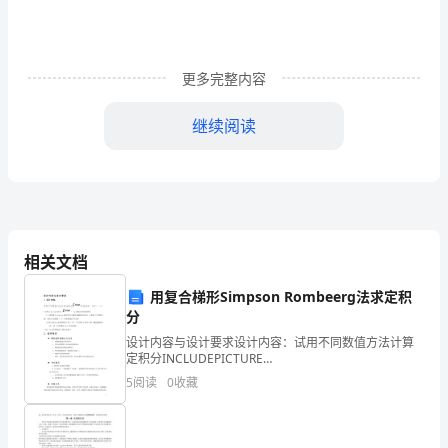
新
人
更多完整内容
教
继续阅读
版
实验内容
(1)
②过氧化氢溶液(加热)
③单独加热二氧化锰
(1)
④过氧化氢溶液中加入少量的二
相关文档
课
用复合梯形Simpson Rombeerg法求定积
题
分
3
设计内容与设计要求设计内容：试用不同数值方法计算
定积分INCLUDEPICTURE
制
"file:///C:\\Users\\USER\\Documents\\Tencent
化氢溶液遇到二氧化锰时会产生氧气。
5
阅读
0
收藏
Files\\949844
取