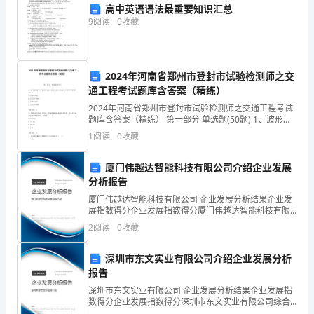
氧
高中英语语法最重要知识汇总
气
呢？
9
阅读
0
收藏
教
象。
学
2024年河南省郑州市登封市试验检测师之交
通工程考试题库含答案（精练）
目
[结论]产生的气体还是氧气。
2024年河南省郑州市登封市试验检测师之交通工程考试
标：
题库含答案（精练） 第一部分 单选题(50题) 1、波形梁
钢护栏主要质量评定标准为交通行业标准《公路波形梁
1
阅读
0
收藏
知
钢护栏》（ ）。A.JT281-
识
厦门伟越达智能科技有限公司介绍企业发展
分析报告
与
厦门伟越达智能科技有限公司 企业发展分析结果企业发
展指数得分企业发展指数得分厦门伟越达智能科技有限
技
公司综合得分说明：企业发展指数根据企业规模、企业
2
阅读
0
收藏
创新、企业风险、企业活力四个维度对企业发展情况进
呢？
能
行评
深圳市东文实业有限公司介绍企业发展分析
1．
报告
的作用。
了
深圳市东文实业有限公司 企业发展分析结果企业发展指
数得分企业发展指数得分深圳市东文实业有限公司综合
得分说明：企业发展指数根据企业规模、企业创新、企