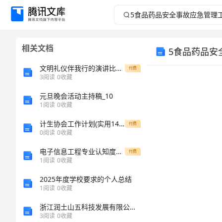
5
食
相关文档
5食品药品安
品
文明礼仪伴我行的演讲比赛活动方案
付费
药
3
阅读
0
收藏
品
元旦晚会活动主持稿_10
1
阅读
0
收藏
安
计生协会工作计划(实用14篇)
付费
0
阅读
0
收藏
全
电子信息工程专业认知度调查报告
付费
1
阅读
0
收藏
事
2025年度学校要求的个人总结
故
1
阅读
0
收藏
浙江润土山五科技发展有限公司介绍企业发展分析报告
应
3
阅读
0
收藏