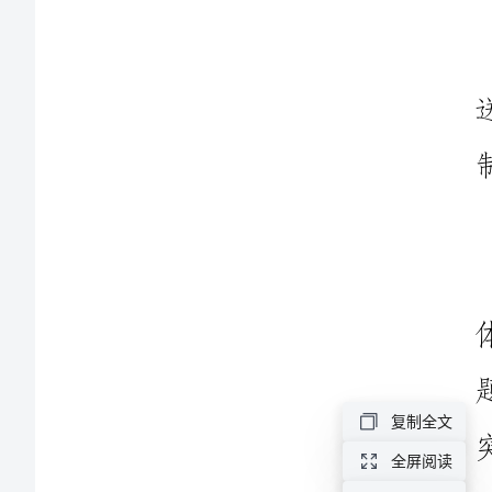
制
急
管
理
工
作
突
制
度
食
品
复制全文
药
全屏阅读