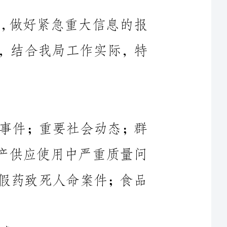
紧急重大情况包括。本单位内突发事件；重要社会动态；群
体上访事件；疫情中药品、医疗器械生产供应使用中严重质量问
题；药品不良反应中的群体中毒事件；假药致死人命案件；食品
发生在本辖区、本单位内的紧急重大情况，随时发生随时报
送，最迟不得晚于事件发生后1小时报局主要领导，并跟踪掌握
事态的进展和处理情况，随时续报，直到事情处理完毕。县食品
药品监督管理局在接到报告后及时上报县政府有关部门和市食