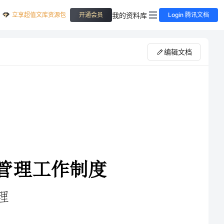
立享超值文库资源包
我的资料库
开通会员
Login 腾讯文档
编辑文档
为及时妥善地处理好紧急重大事件，做好紧急重大信息的报
送工作，维护社会稳定，根据上级要求，结合我局工作实际，特