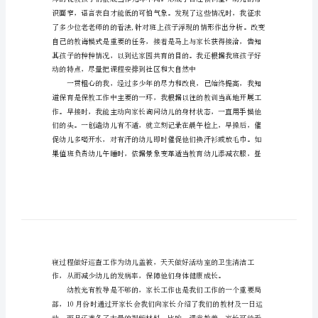
尊敬的领导、老师们：
报
告
幼
儿
园
班
主
任
年
度
述
职