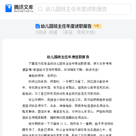
幼
幼儿园班主任年度述职报告
儿
幼儿园班主任年度述职报告
付费
园
5
阅读
收藏
（
来自
：
贤阅文档
）
班
主
任
年
度
述
职