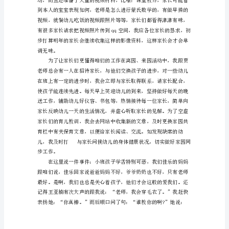
报
告
下
面
是
为
您
准
备
的
幼
儿