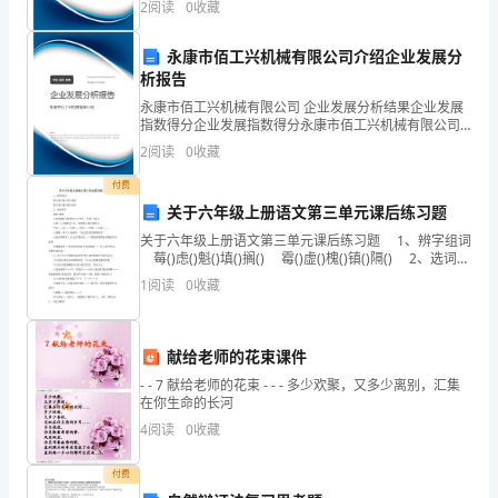
所
2
阅读
0
收藏
模、企业创新、企业风险、企业活力四个维度对企业发
展情
帮
永康市佰工兴机械有限公司介绍企业发展分
析报告
助。
永康市佰工兴机械有限公司 企业发展分析结果企业发展
后
指数得分企业发展指数得分永康市佰工兴机械有限公司
综合得分说明：企业发展指数根据企业规模、企业创
2
阅读
0
收藏
续
新、企业风险、企业活力四个维度对企业发展情况进行
评价。
付费
精
关于六年级上册语文第三单元课后练习题
彩
关于六年级上册语文第三单元课后练习题 1、辨字组词
莓()虑()魁()填()搁() 霉()虚()槐()镇()隔() 2、选词填
不
空 抱怨 埋怨 ☆你没做好只能怪自己不争气，不能(
1
阅读
0
收藏
断，
敬
献给老师的花束课件
- - 7 献给老师的花束 - - - 多少欢聚，又多少离别，汇集
请
在你生命的长河
关
4
阅读
0
收藏
注!
付费