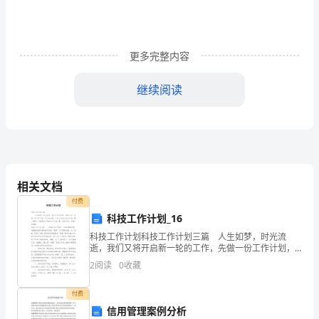
园
班
更多完整内容
主
继续阅读
任
年
度
述
相关文档
职
付费
报
科技工作计划_16
科技工作计划科技工作计划三篇 人生如梦，时光流
告，
逝，我们又将开启新一轮的工作，先做一份工作计划，
开个好头吧。工作计划怎么写才不会千篇一律呢？下面
供
2
阅读
0
收藏
是关于科技工作计划3篇，仅供参考，欢迎大家阅读。科
技
大
付费
信用管理案例分析