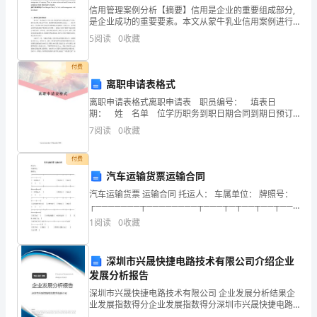
家
信用管理案例分析【摘要】信用是企业的重要组成部分,
参
是企业成功的重要要素。本文从蒙牛乳业信用案例进行
调无味。
分析，通过分析对企业信用管理带来了一些启示，这对
5
阅读
0
收藏
企业在今后的信用管理中做出了极其重要的参考意见。
考
【
付费
和
离职申请表格式
借
离职申请表格式离职申请表 职员编号： 填表日
期： 姓 名单 位学历职务到职日期合同到期日预订
鉴
离职日 离职种类：□辞职 □辞退 □合
7
阅读
0
收藏
噢!
付费
希
汽车运输货票运输合同
望
汽车运输货票 运输合同 托运人： 车属单位： 牌照号：
┌───────┬────────┬───┬─┬──┬──┬──┬──
│ 装货地点 │ │发货人│ │地址│ │ │
能
1
阅读
0
收藏
对
深圳市兴晟快捷电路技术有限公司介绍企业
您
发展分析报告
步工作。
有
深圳市兴晟快捷电路技术有限公司 企业发展分析结果企
业发展指数得分企业发展指数得分深圳市兴晟快捷电路
技术有限公司综合得分说明：企业发展指数根据企业规