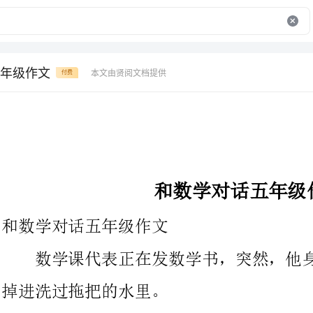
年级作文
本文由贤阅文档提供
付费
和数学对话五年级作文
和数学对话五年级作文
数学课代表正在发数学书，突然，他身子一歪，把我的数学书
掉进洗过拖把的水里。
“主人，主人，救我呀!”数学书在水里挣扎着。
我赶紧丢下手中的'活，从黑黑的拖把水里
吧？”我抽出面巾纸擦拭着数学书身子。