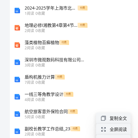
和
2024-2025学年上海市北虹高级中学高一生物上学期期末监测模拟试题含解析
付费
1
阅读
0
收藏
数
地理必修Ⅰ湘教第4章第4节课件（共24张）
付费
学
2
阅读
0
收藏
对
藻类植物苔癣植物
付费
2
阅读
0
收藏
话
深圳市微观数码科技有限公司介绍企业发展分析报告
五
3
阅读
0
收藏
年
盾构机推力计算
付费
级
7
阅读
0
收藏
作
一线三等角教学设计
付费
4
阅读
0
收藏
文
航空旅客意外保险合同
付费
和
5
阅读
0
收藏
复制全文
数
副校长教学工作总结_23
全屏阅读
付费
2
阅读
0
收藏