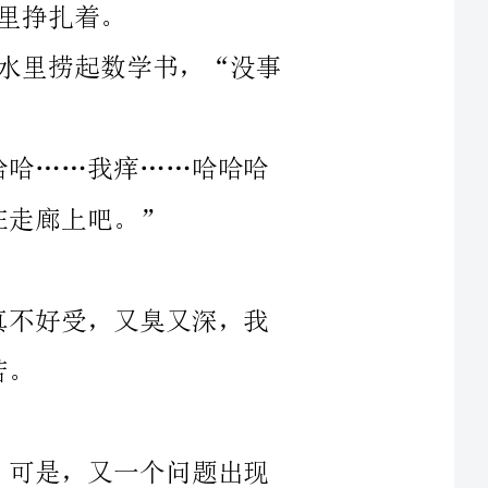
啊，像穿了百褶裙一