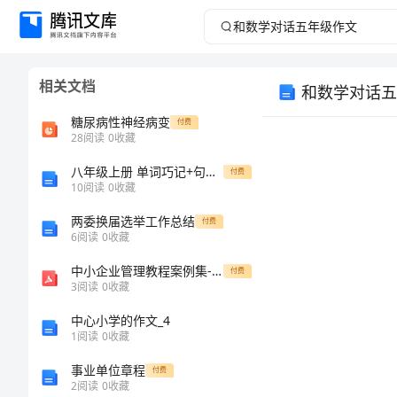
和
数
相关文档
和数学对话五
学
糖尿病性神经病变
付费
对
28
阅读
0
收藏
八年级上册 单词巧记+句型语法剖析（Unit 1 How often do you exercise）
话
付费
10
阅读
0
收藏
五
两委换届选举工作总结
付费
6
阅读
0
收藏
年
中小企业管理教程案例集-财经大学
付费
3
阅读
0
收藏
级
中心小学的作文_4
作
1
阅读
0
收藏
事业单位章程
付费
文
2
阅读
0
收藏