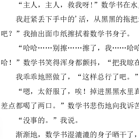
“哈哈……别擦……擦了，我……哈哈哈……我痒……哈哈哈
哈！”数学书笑得浑身都颤抖，“把我晾在走廊上吧。”
我乖乖地照做了，“这样总行了吧。”
“嗯，太舒服了，唉！掉进黑黑水里真不好受，又臭又深，我
差点都喝了两口。”数学书悲伤地向我诉苦。
“没事的。”我说。
渐渐地，数学书湿漉漉的身子晒干了，可是，又一个问题出现
了，晒干的数学书皱皱的，很不平整，“哇哇，好丑！”数学书伤
心的哭了。“你看，你虽然皱皱的，也很好看
样呢。”我试着去抚慰数学书。
“啊，真的！也挺好看的嘛。”数学书露出了笑容。