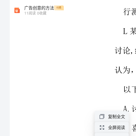
题
广告创意的方法
付费
11
阅读
0
收藏
库：
行
测
A.
逻
B.
辑
判
2
断
复制全文
模
全屏阅读
拟