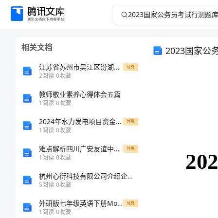
2023
国
相关文档
2023国家公
家
江苏省苏州市吴江区汾湖高级中学2024年高一数学上学期第一次月考测试模拟卷含答案解析
付费
公
2
阅读
0
收藏
务
教师敬业素养心得体会五篇
1
阅读
0
收藏
员
2024年水力发电项目资金需求报告代可行性研究报告
付费
2023
1
阅读
0
收藏
考
难点解析四川广安友谊中学八年级物理长度和时间的测量必考点解析试题（含详细解析）
付费
1
阅读
0
收藏
试
杭州心衍科技有限公司介绍企业发展分析报告
行
5
阅读
0
收藏
外研版七年级英语下册Module9模块综合检测试卷含
付费
测
1
阅读
0
收藏
L