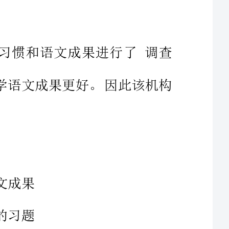
讨论,结果发觉：喜爱大量阅读课外读物的同学语文成果更好。因此该机构
.近年来，一种儿童天赋基因检测在家长圈里流行起来，供应这种检测
的公司声称，他们通过唾液猎取儿童的基因，就能分析出儿童具有哪些〃
特长’，如音乐天赋、数学天赋、交际力量、长跑力量、抗压力量等，不