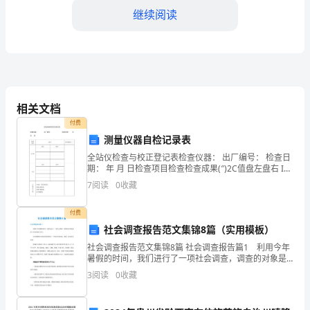
继续阅读
生
平
安
教
相关文档
育
付费
中，
转、直行、右转(√)
测量仪器自检记录表
全站仪检查与校正登记表检查仪器： 出厂编号： 检查日
交
期： 年 月 日检查项目检查检查成果(″)2C值盘左盘右 I角
盘左盘右外观及气泡外观及一般
了望，确认平安后通过(√)
通
7
阅读
0
收藏
平
付费
社会调查报告范文集锦8篇（实用模板）
安
社会调查报告范文集锦8篇 社会调查报告篇1 利用今年
是
暑假的时间，我们进行了一项社会调查，调查的对象是
23、轻便摩托车不得载人(√)
我校已毕业的部分学生。 此次调查的主要目的是想总
3
阅读
0
收藏
结一下毕业生的经验、感受，并以此为借鉴。 被调
我