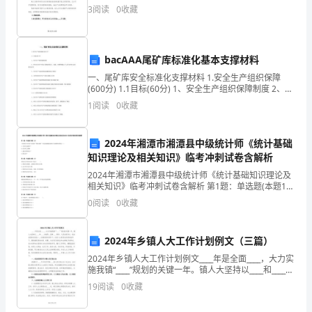
提
3
阅读
0
收藏
供
的
bacAAA尾矿库标准化基本支撑材料
是
一、尾矿库安全标准化支撑材料 1.安全生产组织保障
(600分) 1.1目标(60分) 1、安全生产组织保障制度 2、针
中
对安全生产目标与指标的设立、沟通、回顾等确定了人
1
阅读
0
收藏
员与职责(记录和任命书) 3、安全
小
2024年湘潭市湘潭县中级统计师《统计基础
学
知识理论及相关知识》临考冲刺试卷含解析
生
2024年湘潭市湘潭县中级统计师《统计基础知识理论及
相关知识》临考冲刺试卷含解析 第1题：单选题(本题1
交
分)下列项目中在资产负债表“期末余额”不是直接根据总
0
阅读
0
收藏
账可以余额填列的是（）。A.交易性金融资产B
通
2024年乡镇人大工作计划例文（三篇）
平
2024年乡镇人大工作计划例文____年是全面____，大力实
安
施我镇“____”规划的关键一年。镇人大坚持以____和____为
指导，坚持____领导、人民当家作主、依法治国的有机统
19
阅读
0
收藏
一，在镇党委的领导
知