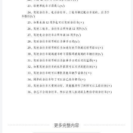
教
育
竞
赛
试
14、行人不得扒车、强行拦车(√
题
及
答
案
在
中
小
更多完整内容
学