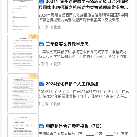
们
车推行(√)
2024年贵州省黔西南布依族苗族自治州晴隆
县国家电网招聘之机械动力类考试题库附参考答
强
案（突破训练）
2024年贵州省黔西南布依族苗族自治州晴隆县国家电网
调
招聘之机械动力类考试题库附参考答案（突破训练） 第
一部分 单选题(50题) 1、平面运动副所提供的约束为(
1
阅读
0
收藏
)A.1B.2C.1或2D.3
的
付费
话
三年级买文具教学反思
题
三年级买文具教学反思我在本节课的教学中，根据教材
特点和同学的认知水平、积累的生活经验，紧紧围绕重
点、难点，注重联系生活实际，引导同学主动参与课堂
之
9
阅读
0
收藏
学习。通过小淘气买文具的情境引发同学学习的热情，
从观察文
一，
付费
2024绿化养护个人工作总结
本
2024绿化养护个人工作总结2024年绿化养护个人工作总
文
结在2024年的绿化养护工作中，我承担了许多个人任
务，以确保城市的绿化环境得到有效地保护和改善。以
1
阅读
0
收藏
为
下是我在2024年的个人工作总结：1. 制定养
大
电脑销售合同参考模板（7篇）
家
电脑销售合同参考模板甲方：_____ 乙方：_____今甲方向