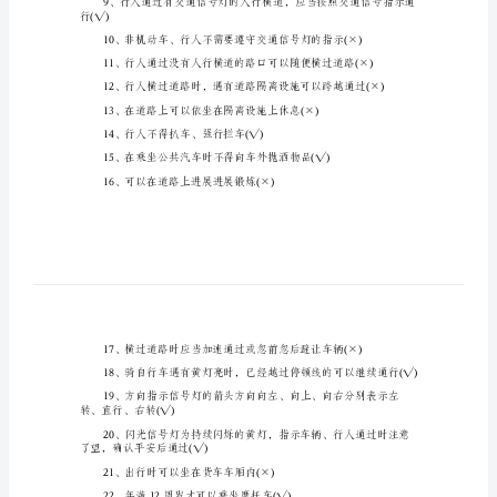
试
题
及
动车、行人实行分道通行(√)
答
案
小
学
交
通
平
行(√)
安