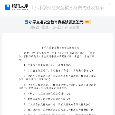
小
小学交通安全教育竞赛试题及答案
学
小学交通安全教育竞赛试题及答案
付费
交
3
阅读
收藏
（
来自
：
尚阅文库
）
通
安
全
教
育
竞
赛
助!