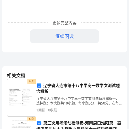
我
来
到
更多完整内容
了
继续阅读
三
亚
珠
江
相关文档
花
付费
辽宁省大连市第十八中学高一数学文测试题
园
含解析
辽宁省大连市第十八中学高一数学文测试题含解析一、
酒
选择题：本大题共10小题，每小题5分，共50分。在每
小题给出的四个选项中，只有是一个符合题目要求的1.
店
1
阅读
0
收藏
下列图象中，不可能是函数图象的是（ ）参考答
开
付费
第三次月考滚动检测卷-河南周口淮阳第一高
级中学北师大版物理九年级第十一章简单电路综