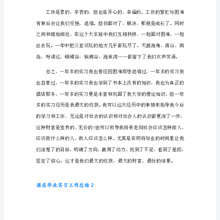
毕
业
实
习
工
作
总
结
1
4
月
16
日