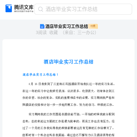
酒
酒店毕业实习工作总结
店
酒店毕业实习工作总结
付费
毕
3
阅读
收藏
（
来自
：
三一办公
）
业
实
习
工
作
总
结