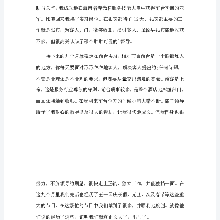
酒店毕业实习工作总结1
酒
店
毕
业
实
习
工
作
总
结
酒
店