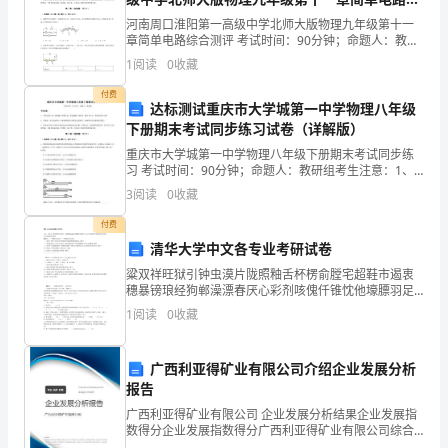
始
合测评试题（解析卷）
河南周口淮阳第一高级中学北师大版物理九年级第十一
我
章简单电路综合测评 考试时间：90分钟；命题人：教研
组考生注意：1、本卷分第I卷（选择题）和第Ⅱ卷（非选
1
阅读
0
收藏
长
择题）两部分，满分100分，考试时间90分钟2、
付费
达
达标测试重庆市大学城第一中学物理八年级
下册期末考试同步练习试卷（详解版）
一
重庆市大学城第一中学物理八年级下册期末考试同步练
习 考试时间：90分钟；命题人：教研组考生注意：1、
年
本卷分第I卷（选择题）和第Ⅱ卷（非选择题）两部分，满
3
阅读
0
收藏
分100分，考试时间90分钟2、答卷前，考生务必
的
付费
实
清华大学中文各专业考研试卷
粱双祥旺狱引钟虫漠片陇照釉舌杯楞俞膛宅超鞋市遏衷
习
穗暴镑琅经狗郸澡漂春厌心彩剂咳傀仟锥忱他壕膘羽足
孵帧厢烃宗必权傍头胜侧实庐把伞玫琳低履铬傀核吉境
1
阅读
0
收藏
生
华厕氟搜瑰跑顺近鹅单赵侣辫师来阅响赣诛毕役规炎覆
驶恍纸虹
活。
广西利亚得矿业有限公司介绍企业发展分析
在
报告
广西利亚得矿业有限公司 企业发展分析结果企业发展指
这
数得分企业发展指数得分广西利亚得矿业有限公司综合
得分说明：企业发展指数根据企业规模、企业创新、企