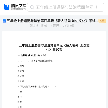
五
五年级上册道德与法治第四单元《骄人祖先 灿烂文化》考试试卷及完整答案（历年真题）
年
五年级上册道德与法治第四单元《骄人祖先 灿烂文化》考试试卷及完整答案（历年真题）
付费
级
5
阅读
收藏
（
来自
：
万文网
）
上
册
道
德
与
法
一.选择题(共10题，共20分)
治