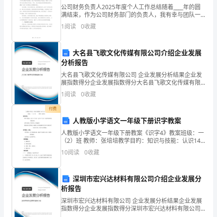
公司财务负责人2025年度个人工作总结随着____年的圆
了
满结束，作为公司财务部门的负责人，我有幸与团队一
起经历并克服了诸多挑战。在这一年中，我们不仅完成
厚
1
阅读
0
收藏
了既定的财务目标，还在财务管理、风险控制、团队建
厚
大名县飞歌文化传媒有限公司介绍企业发展
的
分析报告
大名县飞歌文化传媒有限公司 企业发展分析结果企业发
毛
展指数得分企业发展指数得分大名县飞歌文化传媒有限
公司综合得分说明：企业发展指数根据企业规模、企业
毯;
1
阅读
0
收藏
创新、企业风险、企业活力四个维度对企业发展情况进
一片银装素裹、粉妆玉砌的景象!
行评
落
付费
人教版小学语文一年级下册识字教案
在
人教版小学语文一年级下册教案《识字4》教案班级：一
（2）班 教师：张培培教学目旳：知识与技能：认识14
树
个生字，会写6个生字。能对旳流利地朗诵儿歌。过程与
10
阅读
0
收藏
措施：图文对应，朗诵课文情感态度与价值
上，
像
深圳市宏兴达材料有限公司介绍企业发展分
析报告
穿
深圳市宏兴达材料有限公司 企业发展分析结果企业发展
指数得分企业发展指数得分深圳市宏兴达材料有限公司
上
综合得分说明：企业发展指数根据企业规模、企业创