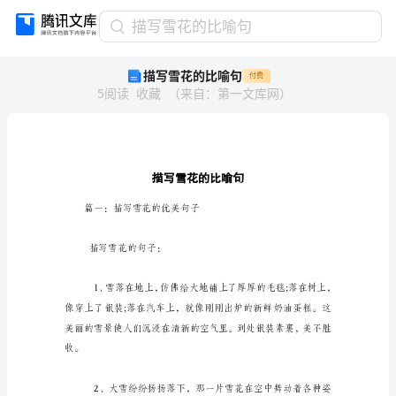
描
描写雪花的比喻句
写
描写雪花的比喻句
付费
雪
5
阅读
收藏
（
来自
：
第一文库网
）
花
的
比
喻
句
描
写
篇一：描写雪花的优美句子