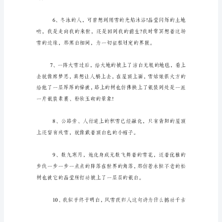
优
美
句
子
芳呢?
描
写
雪
花
的
近一时疏远。
句
子：