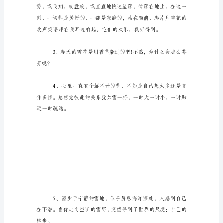
雪
花
描写雪花的句子：
的
比
喻
句
篇
一：
收。
描
写
雪
花
的