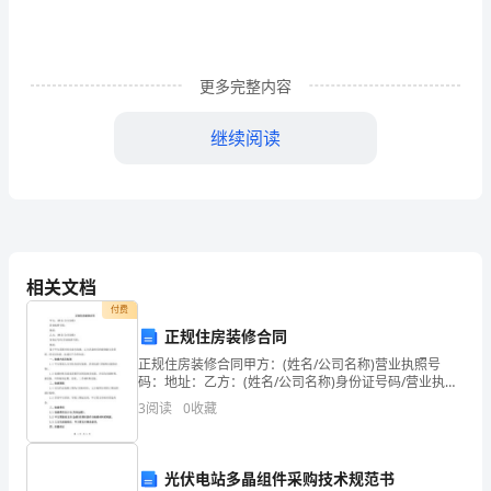
析
Summary：
更多完整内容
现
继续阅读
代
经
济
的
相关文档
付费
发
正规住房装修合同
展
正规住房装修合同甲方：(姓名/公司名称)营业执照号
码：地址：乙方：(姓名/公司名称)身份证号码/营业执照
离
号码：地址：鉴于甲方需要对住房进行装修，乙方具备
3
阅读
0
收藏
相关的装修能力及资质，经双方协商，达成以下合作协
不
开
光伏电站多晶组件采购技术规范书