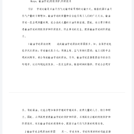
防
腐
技
术
的
探
析
腐涂料等新技术得到广泛应用。
关
于
Keys：输油管道;阴极保护;防腐技术
输