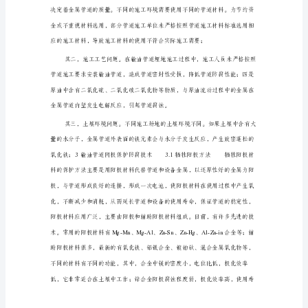
油
管
道
阴
极
力。
保
护
防
腐
技
术
的
探