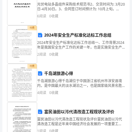
石
光伏电站多晶组件采购技术规范书2、交货时间为: 3月20
日-4月30日。3、合同签订时间预计为: 10月上旬。
xxxxxxxxx公司25MWp光伏项目多晶硅组件设备采购技
油
6
阅读
0
收藏
术文件采购方:上海艾能电力工
天
付费
2024年安全生产标准化达标工作总结
然
金属管道内壁发生电解反
2024年安全生产标准化达标工作总结一、工作背景2024
气。
年是我国安全生产工作的关键一年，也是实施安全生产
标准化的重要阶段。在全面建设社会主义现代化国家的
2
阅读
0
收藏
石
目标引领下，各级政府、企事业单位和社会各界高度重
油
付费
千岛湖旅游心得
天
千岛湖旅游心得千岛湖位于中国浙江省杭州市淳安县境
内，是中国最大的淡水湖泊之一，也是国家级风景名胜
然
区。作为一个旅游者，我有幸游览了这个美丽的地方，
4
阅读
0
收藏
并留下了深刻的印象。首先，千岛湖的美丽景色令人叹
气
为观止。
在
富民油田以污代清改造工程现状及评价
社
富民油田以污代清改造工程现状及评价富民油田以污代
清改造工程是近年来中国经济社会发展的一项重要工
会
程，旨在推动油田开发的清洁化、环保化和可持续发
1
阅读
0
收藏