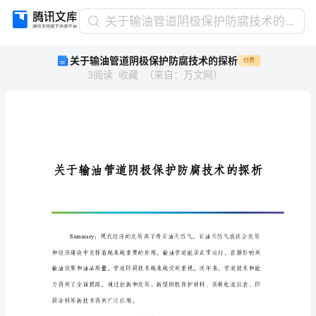
关
关于输油管道阴极保护防腐技术的探析
于
关于输油管道阴极保护防腐技术的探析
付费
输
3
阅读
收藏
（
来自
：
万文网
）
油
管
道
阴
极
保
护