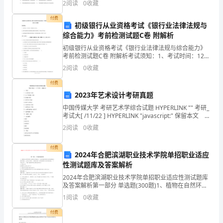
2
阅读
0
收藏
节
内。2．答题时请按要求用笔。3．请按照题号顺序在
付费
感受了生本课堂的精彩引发了强烈震撼和深层教育思考。
,
课，
初级银行从业资格考试《银行业法律法规与
综合能力》考前检测试题C卷 附解析
由
一、生本教育试验的可行性分析
初级银行从业资格考试《银行业法律法规与综合能力》
考前检测试题C卷 附解析考试须知：1、考试时间：120
实
分钟，本卷满分为100分。 2、请首先按要求在试卷的指
2
阅读
0
收藏
定位置填写您的姓名、准考证号等信息。 3、请
验
付费
小
2023年艺术设计考研真题
中国传媒大学 考研艺术学综合试题 HYPERLINK "" 考研_
学
考试大[ /11/22 ] HYPERLINK "javascript:" 保留本文
一、填空 1.《人间
的
2
阅读
0
收藏
何
付费
2024年合肥滨湖职业技术学院单招职业适应
艳
性测试题库及答案解析
2024年合肥滨湖职业技术学院单招职业适应性测试题库
老
及答案解析第一部分 单选题(300题)1、植物在自然环境
中会遇到生物胁迫，比如食植动物和各种病原微生物的
师、
1
阅读
0
收藏
侵害，在进化过程中，植物发展了多种物理和化
付费
钟