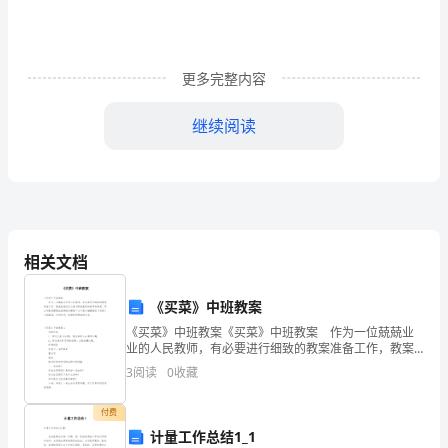
体
会
2
更多完整内容
梁
继续阅读
秋
、设置好前置性作业，放手让学生预习。
1
丽
听
2
完
相关文档
今
《买菜》中班教案
天
《买菜》中班教案《买菜》中班教案 作为一位兢兢业
一
业的人民教师，有必要进行细致的教案准备工作，教案
生本课堂看似简单
:
是教材及大纲与课堂教学的纽带和桥梁。那么写教案需
3
阅读
0
收藏
要注意哪些问题呢？以下是小编整理的《买菜》中班教
（5）
、布置前置性作业。
案，
1
付费
班
、小组讨论。
计量工作总结1_1
2