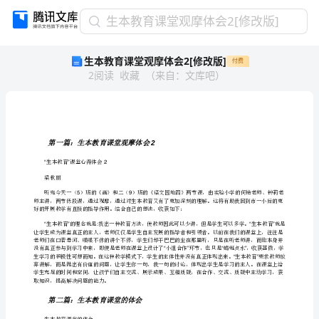
生
生本教育课堂观摩体会2[修改版]
本
生本教育课堂观摩体会2[修改版]
付费
教
2
阅读
收藏
（
来自
：
文库吧
）
育
课
堂
观
摩
第一篇：生本教育课堂观摩体会
2
体
生本教育课堂心得体会
“”2
会