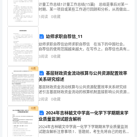
的
计量工作总结1计量工作总结(15篇) 总结是事后对某一
、全班讨论。
3
时期、某一项目或某些工作进行回顾和分析，从而做出
《画》
带有规律性的结论，它可使零星的、肤浅的、表面的感
1
阅读
0
收藏
性认知上升到全面的、系统的、本质的理性认识上
、
4
和
二
幼师求职自荐信_11
（9）
幼师求职自荐信幼师求职自荐信 在当下的中国社会，
自荐信的使用范围越来越大，在写作上，自荐信也具有
一定的格式。如何编写一份恰当的自荐信呢？以下是小
班
3
阅读
0
收藏
编整理的幼师求职自荐信，仅供参考，大家一起来看看
吧。
的
付费
“”
基层财政资金流动核算与公共资源配置效率
《语
关系研究综述
文
基层财政资金流动核算与公共资源配置效率关系研究综
述引言基层财政资金流动的核算机制直接影响公共资源
配置的效率与公平性，成为财政治理现代化进程中的关
第三篇：生本教育体会心得
2
园
2
阅读
0
收藏
键议题。在财政透明度提升与公共服务均等化目标推动
下，如何
地
付费
2024年吉林毓文中学高一化学下学期期末学
学习生本教育体会
业质量监测试题含解析
四》
南小区小学杨志飞
2024年吉林毓文中学高一化学下学期期末学业质量监测
两
试题含解析注意事项:1．答题前，考生先将自己的姓名、
准考证号码填写清楚，将条形码准确粘贴在条形码区域