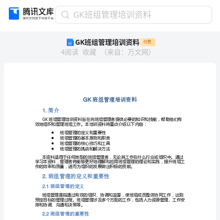
GK
GK班组管理培训资料
班
GK班组管理培训资料
付费
组
4
阅读
收藏
（
来自
：
万文网
）
管
理
培
训
资
料
GK
GK
简介
1.