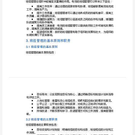
班
组
班组管理的定义和重要性
●
管
班组管理的基本原则和职责
●
班组管理的核心技巧和工具
●
理
班组管理的挑战和解决方法
●
培
训
资
班组管理的定义和重要性
2.
料
班组管理的定义
2.1
1.
简
排和协调、沟通和决策等。
介
班组管理的重要性
2.2
GK
班
●