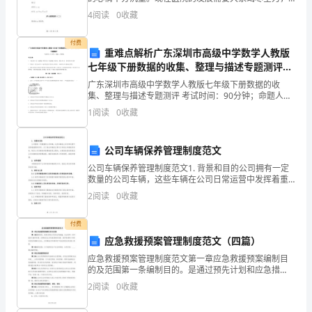
组
现在由于我的一些个人原因的影响，无法为公司做出相
●
4
阅读
0
收藏
应的贡献。因此请求允许离开。当前医院正处于繁忙的
工
组成员的绩效。
阶段，同
付费
作。
重难点解析广东深圳市高级中学数学人教版
七年级下册数据的收集、整理与描述专题测评试
本
题（含详细解析）
广东深圳市高级中学数学人教版七年级下册数据的收
培
集、整理与描述专题测评 考试时间：90分钟；命题人：
教研组考生注意：1、本卷分第I卷（选择题）和第Ⅱ卷
1
阅读
0
收藏
（非选择题）两部分，满分100分，考试时间90分钟2
训
资
公司车辆保养管理制度范文
料
公司车辆保养管理制度范文1. 背景和目的公司拥有一定
数量的公司车辆，这些车辆在公司日常运营中发挥着重
要的作用。为了保证车辆的正常运行和延长车辆使用寿
将
2
阅读
0
收藏
命，制定公司车辆保养管理制度是必要的。本制度的目
的是
重
付费
应急救援预案管理制度范文（四篇）
点
应急救援预案管理制度范文第一章应急救援预案编制目
介
的及范围第一条编制目的。是通过预先计划和应急措
施，充分利用一切可能的力量和资源，在事故发生后迅
2
阅读
0
收藏
绍
速控制其发展，保护现场职工和附近居民的健康与安
全，并将事故