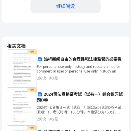
理
继续阅读
者
提
●
和评估工作。
供
●
●
相关文档
必
●
付费
要
●
浅析新闻自由的合理性和法律监管的必要性
能。
的
For personal use only in study and research; not for
commercial useFor personal use only in study an
班组管理的主要职责
3.2
知
2
阅读
0
收藏
班组管理者的主要职责包括：
识
付费
●
2024司法资格证考试（试卷一）综合练习试
作流程。
和
题D卷
●
技
2024司法资格证考试（试卷一）综合练习试题D卷考试
保资源的充分利用。
须知：1、考试时间：180分钟，本卷满分为150分。
●
2、请首先按要求在试卷的指定位置填写您的姓名、准考
能，
2
阅读
0
收藏
好的沟通氛围。
证号等信息。 3、请仔细阅读各种题目的回答要
●
帮
付费