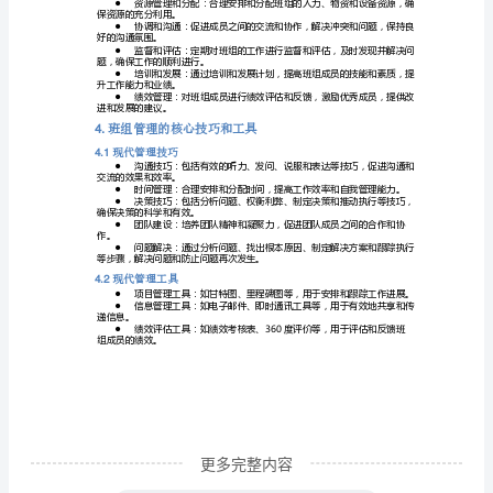
工作，提高生产力。
组
●
管
作质量，减少错误和失误。
●
理
队的凝聚力和协作精神。
●
培
会，提高员工的满意度和忠诚度。
训
●
长期发展打下坚实基础。
资
班组管理的基本原则和职责
3.
料
班组管理的基本原则
3.1
旨
班组管理的基本原则包括：
在
向
班
组
更多完整内容
管