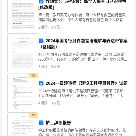
教师实习心得体会：每个人都有自己的特色
题，确保工作的顺利进行。
[修改版]
助
●
升工作能力和业绩。
第一篇：教师实习心得体会：每个人都有自己的特色教
他
师实习心得体会：每个人都有自己的特色 每个人都有自
●
己的特点，每个人都是独一无二的奇迹。不必拿自己的
进和发展的建议。
2
阅读
0
收藏
们
优点与别人的缺点作比较，也不必经常自叹自己某处不
如别人
班组管理的核心技巧和工具
4.
有
2024年国考行测真题言语理解与表达带答案
（基础题）
现代管理技巧
4.1
效
2024年国考行测真题言语理解与表达第一部分 单选题
●
(200题)1、1964年，约翰·贝尔提出了一种可以区分量子
地
交流的效果和效率。
力学与局域实在论孰对孰错的测试方法，即贝尔不等
3
阅读
0
收藏
●
式。随后的几十年，大量的实验都证实了量子
组
●
付费
确保决策的科学和有效。
织
2024一级建造师《建设工程项目管理》试题
●
2024一级建造师《建设工程项目管理》试题考试须知：
作。
和
1.考试时间：180分钟，满分为130分。 2.全卷共三大
●
题，包括单项选择题、多项选择题和案例分析题。3.作答
管
4
阅读
0
收藏
等步骤，解决问题和防
单项选择题和多项选择题时，采用2B铅笔
理
现代管理工具
4.2
付费
护士辞职报告
●
班
●
护士辞职报告尊敬的医院领导：在递交这份辞职时，我
递信息。
的心情十分沉重。现在医院的发展需要大家竭尽全力，