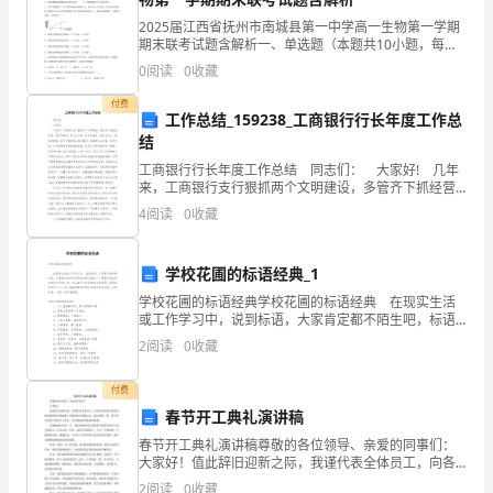
用
2025届江西省抚州市南城县第一中学高一生物第一学期
期末联考试题含解析一、单选题（本题共10小题，每题3
财
分，共30分）1、下列关于真核细胞与原核细胞的叙述正
0
阅读
0
收藏
确的是（ ）A．两者细胞的DNA都以染
政
付费
工作总结_159238_工商银行行长年度工作总
与
结
工商银行行长年度工作总结 同志们： 大家好! 几年
编
来，工商银行支行狠抓两个文明建设，多管齐下抓经营
管理、抓优质服务、抓工作业绩、抓队伍建设、抓企业
制
4
阅读
0
收藏
文化、抓素质教育，致力于繁荣侨乡经济建设，在
政
学校花圃的标语经典_1
务
学校花圃的标语经典学校花圃的标语经典 在现实生活
或工作学习中，说到标语，大家肯定都不陌生吧，标语
公
是在宣传时用简洁的语言表达一个意思从而达到某种宣
2
阅读
0
收藏
传目的口号。你知道什么样的标语才能算得上是好的标
开
语
付费
网
春节开工典礼演讲稿
进
春节开工典礼演讲稿尊敬的各位领导、亲爱的同事们：
大家好！值此辞旧迎新之际，我谨代表全体员工，向各
行
位领导表示最热烈的欢迎和衷心的感谢！在新春佳节来
2
阅读
0
收藏