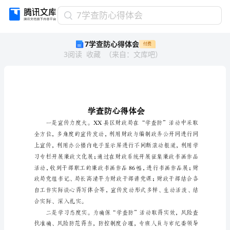
7
7学查防心得体会
学
7学查防心得体会
付费
查
3
阅读
收藏
（
来自
：
文库吧
）
防
心
得
体
会
学
查