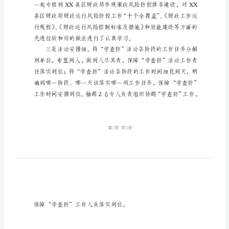
防
心
得
体
会
一
是
宣
合实际、深入扎实。
传
力
度
大。
XX