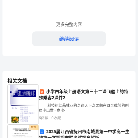
取
全
更多完整内容
方
位，
继续阅读
多
角
保障“学查
度
的
相关文档
宣
小学四年级上册语文第三十二课飞船上的特
殊乘客2课件2
传
- - - - 科技的结晶林业的奇迹天下奇果啊在母亲截肢的剧
痛中出世 - 枣 冬
发
6
阅读
0
收藏
动，
付费
2025届江西省抚州市南城县第一中学高一生
利
物第一学期期末联考试题含解析