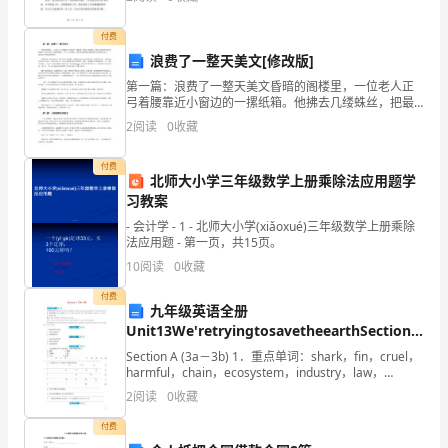
临之际，我们欢聚一堂，举行这庄重而庄重的开工典
礼，共同迎
网
付费
上
浪费了一整天美文[修改版]
第一篇：浪费了一整天美文昏暗的阁楼里，一位老人正
宣
弓着腰靠近小窗边的一摞纸箱。他拂去几缕蛛丝，把最
上面的箱子朝光亮处倾斜，然后开始小心翼翼地搬出一
2
阅读
0
收藏
传，
本又一本老相册。他昏花的双眼满怀期待地搜寻着要找
的东西—
利
付费
北师大小学三年级数学上册乘除法应用题学
用
习教案
- 会计学 - 1 - 北师大小学(xiǎoxué)三年级数学上册乘除
办
法应用题 - 第一页，共15页。
10
阅读
0
收藏
公
付费
楼
九年级英语全册
Unit13We'retryingtosavetheearthSectionA3a_
内
教案新版人教新目标版
Section A (3a－3b) 1．重点单词：shark，fin，cruel，
harmful，chain，ecosystem，industry，law，
电
scientific2．重点短语：be h
2
阅读
0
收藏
子
付费