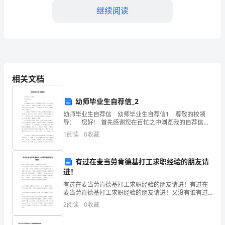
稿：
继续阅读
大
家
好！
我
相关文档
很
幼师毕业生自荐信_2
荣
幼师毕业生自荐信 幼师毕业生自荐信1 尊敬的校领
导： 您好! 首先感谢您在百忙之中浏览我的自荐信。
幸
我xxx师范学校的一名毕业生，怀着对贵校的尊重与向
1
阅读
0
收藏
往，我真挚地写了这封自荐信，向您展示一
站
在
有过在麦当劳肯德基打工求职经验的朋友请
和动力。
进！
这
有过在麦当劳肯德基打工求职经验的朋友请进！有过在
麦当劳肯德基打工求职经验的朋友请进！又没有谁有过
里，
在麦当劳肯德基打工或是求职的经验？？请大家一起来
2
阅读
0
收藏
讨论在麦当劳肯德基打工特别是求职使得一些经验！我
能
本人是