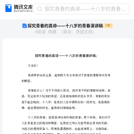
探
探究青春的真谛——十八岁的青春演讲稿
究
探究青春的真谛——十八岁的青春演讲稿
付费
青
4
阅读
收藏
（
来自
：
贤阅文档
）
春
的
真
谛
——
十
大家好！
八