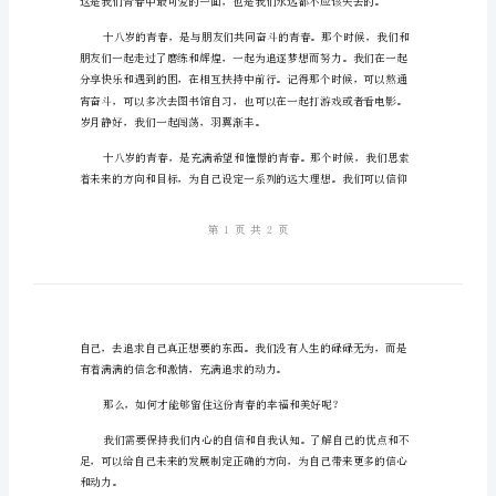
岁
的展望。
的
青
春
演
讲
稿
探
究
青