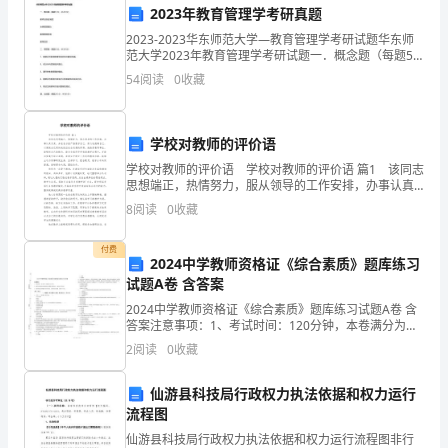
够
2023年教育管理学考研真题
2023-2023华东师范大学—教育管理学考研试题华东师
跟
范大学2023年教育管理学考研试题一．概念题（每题5
分，共20分）教师合格证制度古典管理理论教育管理体
54
阅读
0
收藏
大
制教育投资简答题（每题6分，共30分）简要
家
学校对教师的评价语
分
学校对教师的评价语 学校对教师的评价语 篇1 该同志
思想端正，热情努力，服从领导的工作安排，办事认真
享
负责。并在各方面严格要求自己，努力地提高自己，以
8
阅读
0
收藏
便使自己更快地适应社会发展的形势。她热爱教育事
我
付费
对
2024中学教师资格证《综合素质》题库练习
试题A卷 含答案
于
2024中学教师资格证《综合素质》题库练习试题A卷 含
答案注意事项：1、考试时间：120分钟，本卷满分为
青
150分。 2、请首先按要求在试卷的指定位置填写您的姓
2
阅读
0
收藏
名、准考证号等信息。 3、请仔细阅读各种题
春
仙游县科技局行政权力执法依据和权力运行
的
流程图
理
仙游县科技局行政权力执法依据和权力运行流程图非行