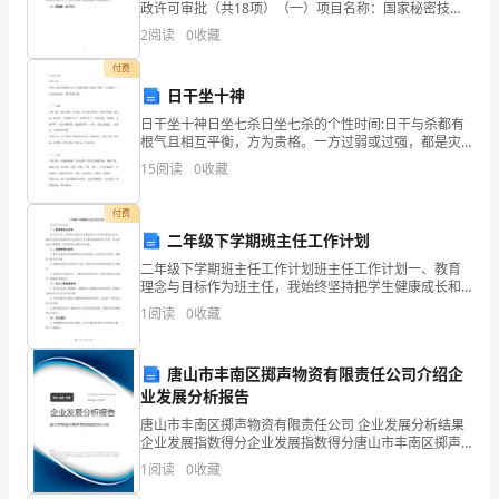
政许可审批（共18项）（一）项目名称：国家秘密技术
解
出口审核【权力编码：XY22KJ-FX-0001；承办股室：科
2
阅读
0
收藏
管股，承办人员：林金勤；分管领导：郑金锋
和
付费
日干坐十神
对
日干坐十神日坐七杀日坐七杀的个性时间:日干与杀都有
未
根气且相互平衡，方为贵格。一方过弱或过强，都是灾
祸之格。（一）甲申甲申日柱，木受金制，常自律，内
15
阅读
0
收藏
来
心性多思动，外性常拘谨。木有助，金无冲，人厚道有
才学。
的
付费
二年级下学期班主任工作计划
展
二年级下学期班主任工作计划班主任工作计划一、教育
理念与目标作为班主任，我始终坚持把学生健康成长和
望。
全面发展放在首位。我的工作目标是培养学生良好的行
1
阅读
0
收藏
为习惯和积极的学习态度，关注学生的心理健康，促进
青
班级和谐
春
唐山市丰南区掷声物资有限责任公司介绍企
业发展分析报告
是
唐山市丰南区掷声物资有限责任公司 企业发展分析结果
企业发展指数得分企业发展指数得分唐山市丰南区掷声
什
物资有限责任公司综合得分说明：企业发展指数根据企
1
阅读
0
收藏
业规模、企业创新、企业风险、企业活力四个维度对企
么？
业发