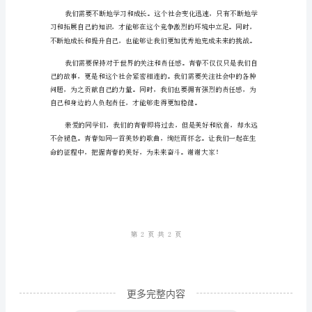
春
的
真
谛
——
岁月静好，我们一起闯荡，
十
八
岁
的
青
春
演
讲
更多完整内容