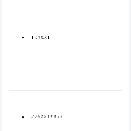
文：
起
伏
的
读!
波
浪
才
更
具