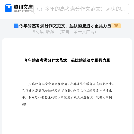
今
今年的高考满分作文范文：起伏的波浪才更具力量
年
今年的高考满分作文范文：起伏的波浪才更具力量
付费
的
3
阅读
收藏
（
来自
：
第一文库网
）
高
考
满
分
作
文
范