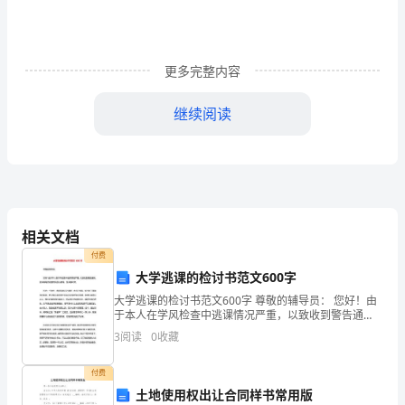
起
伏
更多完整内容
的
波
继续阅读
浪
才
▲起伏的波浪才更具力量
更
相关文档
具
付费
力
大学逃课的检讨书范文600字
量
大学逃课的检讨书范文600字 尊敬的辅导员： 您好！由
于本人在学风检查中逃课情况严重，以致收到警告通
知，更令辅导员花费时间悉心教导，吾深感不安。 作为
应
3
阅读
0
收藏
一个学生，我深知学
试
付费
土地使用权出让合同样书常用版
教