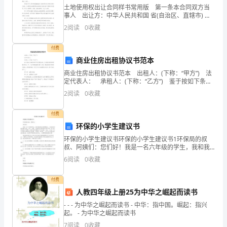
土地使用权出让合同样书常用版 第一条本合同双方当
育
事人 出让方：中华人民共和国 省(自治区、直辖市) 市
(县)土地管理局(以下简称甲方)：法定地址 ;__编码 ;法定
2
阅读
0
收藏
完
代表人：姓名 ;职务 。
全
付费
商业住房出租协议书范本
背
商业住房出租协议书范本 出租人：(下称：“甲方”) 法
定代表人： 承租人：(下称：“乙方”) 鉴于按如下条款
离
和条件甲方同意出租，乙方同意承租花园别墅之物业，
2
阅读
0
收藏
甲、乙双方根据国家法律、法规，
素
付费
质
环保的小学生建议书
教
环保的小学生建议书环保的小学生建议书1环保局的叔
叔、阿姨们：您们好！我是一名六年级的学生，我和我
育，
的朋友们都渴望在一个美丽洁净的环境中生活、学习、
6
阅读
0
收藏
玩耍，可是我们在现实的生活中还有一些人的环保意识
不够强，
采
付费
用
人教四年级上册25为中华之崛起而读书
- - - 为中华之崛起而读书 - 中华：指中国。崛起：指兴
机
起。 - 为中华之崛起而读书
7
阅读
0
收藏