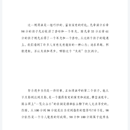
力
量
今
年
的
▲【优秀范文】
高
考
满
分
作
文
范
文：