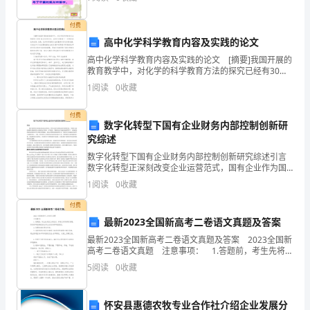
械
化
付费
高中化学科学教育内容及实践的论文
教
高中化学科学教育内容及实践的论文 [摘要]我国开展的
育
教育教学中，对化学的科学教育方法的探究已经有30多
年的历史，虽然已经取得了一定的阶段性的成绩，但
1
阅读
0
收藏
是，化学科学教育方法的整体体系还有待完善，实效性
方
和
付费
式
数字化转型下国有企业财务内部控制创新研
究综述
培
数字化转型下国有企业财务内部控制创新研究综述引言
养
数字化转型正深刻改变企业运营范式，国有企业作为国
民经济的重要支柱，其财务内部控制模式面临重构与创
1
阅读
0
收藏
新的迫切需求。在智能化、数据化技术快速渗透的背景
学
下，传统
付费
生。
最新2023全国新高考二卷语文真题及答案
它
最新2023全国新高考二卷语文真题及答案 2023全国新
高考二卷语文真题 注意事项： 1.答题前，考生先将自
己的姓名、准考证号码填写清楚，将条形码准确粘贴在
以
5
阅读
0
收藏
考生信息条形码粘贴区。 2.答
升
怀安县惠德农牧专业合作社介绍企业发展分