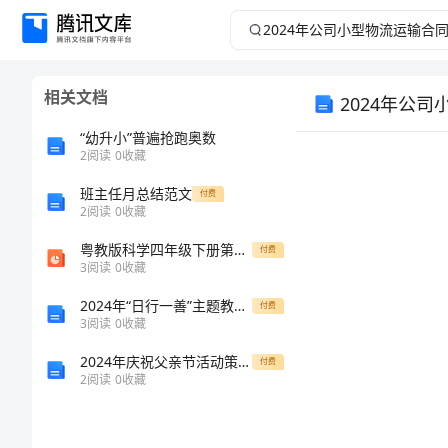
2024
年
相关文档
2024年公
公
“幼升小”普遍抢跑奥数
司
2
阅读
0
收藏
小
班主任月总结范文
付费
2
阅读
0
收藏
型
粤教版科学四年级下册第三四单元
付费
3
阅读
0
收藏
物
2024年“日行一善”主题教育活动方案
付费
3
阅读
0
收藏
流
2024年庆祝父亲节活动策划方案
付费
运
2
阅读
0
收藏
输