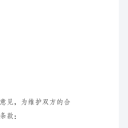
鉴于甲乙双方对合作事宜达成了一致意见，为维护双方的合
小型物流运输服务，以提供及时、安
2.1甲方提供的货物种类、数量、质量以及需运输的起始地点