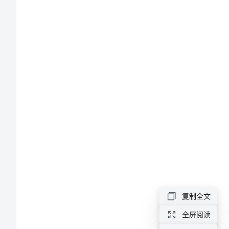
合
同
书
2024
年
公
司
小
型
物
复制全文
流
全屏阅读
运