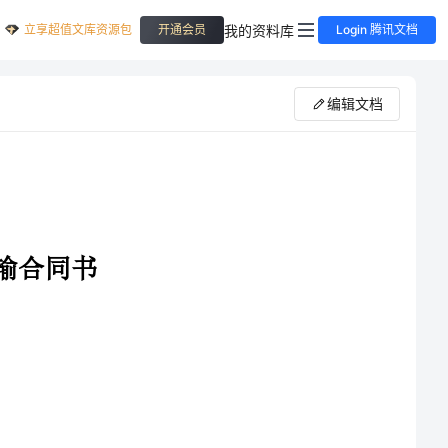
立享超值文库资源包
我的资料库
开通会员
Login 腾讯文档
编辑文档