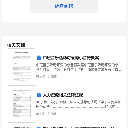
一
继续阅读
条
为
了
的影响；
规
相关文档
范
中班音乐活动可爱的小音符教案
广
中班音乐活动可爱的小音符教案中班音乐活动可爱的小
音符教案 作为一名教学工作者，通常需要准备好一份
播
教案，教案是备课向课堂教学转化的关节点。怎样写教
0
阅读
0
收藏
案才更能起到其作用呢？以下是小编为大家整理的中班
电
音乐
视
人力资源相关法律法规
验；
目 录第一部分 HR相关法律法规劳动法规《中华人民共和
地
国劳动法》……………………………………………………12《中华
人民共和国劳动合同法》………………………………………………
面
0
阅读
0
收藏
23《中华人民共和
电视业务的不断发展和更新需求。
设