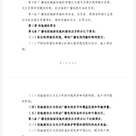
规
定
理工作。
范
终端设备等设施。
文
广
（一）公平、公正、
播
电
视
（四）依法行使监管
地
面
设