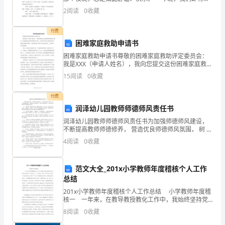
学校度过最后一个小学时光中的平安夜。这个平安夜，
2
阅读
0
收藏
运
是我小学中的最后一个平安夜，也是我
的发生。
行
付费
困难家庭救助申请书
和
困难家庭救助申请书尊敬的困难家庭救助评定委员会：
我是XXX（申请人姓名），我向您提交这份困难家庭救助
服
申请书，希望能够获得您的帮助和支持。本申请书将会
15
阅读
0
收藏
详细描述我所面临的困境和困难，希望您能够了解并评
务，
估我
付费
提
润泽幼儿园教师师德师风责任书
升
润泽幼儿园教师师德师风责任书为加强师德师风建设，
不断提高教师师德修养， 营造优良师德师风氛围， 树 立
广
人民教师的新形象， 增强教书育人的责任感， 争创人民
4
阅读
0
收藏
满意的教育， 特与我园 教师签订如下师德师风
播
范文大全_201x小学教师年度稽核个人工作
电
总结
视
201x小学教师年度稽核个人工作总结 小学教师年度稽
核一 一年来，在教导教授教化工作中，我始终坚持党
传
的教导方针，面向全体学生，教书育人，为人师表，确
8
阅读
0
收藏
立“以学生为主体”，“以培养学