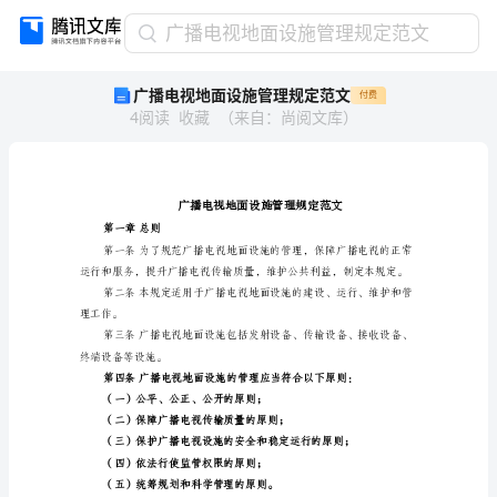
广
广播电视地面设施管理规定范文
播
广播电视地面设施管理规定范文
付费
电
4
阅读
收藏
（
来自
：
尚阅文库
）
视
地
面
设
施
管
第一章总则
理