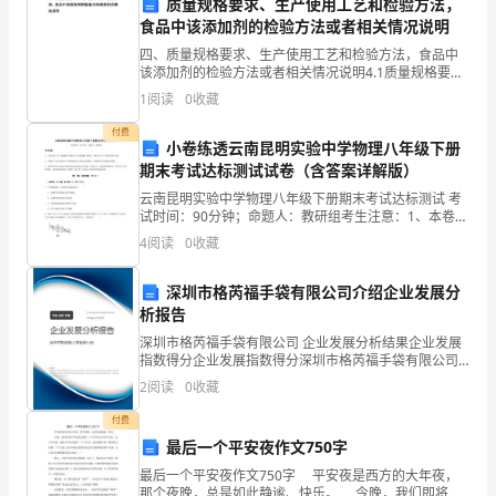
质量规格要求、生产使用工艺和检验方法，
施
食品中该添加剂的检验方法或者相关情况说明
办理设施建设许可证、验收
四、质量规格要求、生产使用工艺和检验方法，食品中
的
该添加剂的检验方法或者相关情况说明4.1质量规格要求
和检验方法：名称： 麦芽四糖水解酶
第三章设施运行管理
管
1
阅读
0
收藏
Maltotetraohydrolase 来源： 地衣
付费
理，
小卷练透云南昆明实验中学物理八年级下册
期末考试达标测试试卷（含答案详解版）
保
云南昆明实验中学物理八年级下册期末考试达标测试 考
视服务的质量；
障
试时间：90分钟；命题人：教研组考生注意：1、本卷分
第I卷（选择题）和第Ⅱ卷（非选择题）两部分，满分100
4
阅读
0
收藏
分，考试时间90分钟2、答卷前，考生务必用0
广
深圳市格芮福手袋有限公司介绍企业发展分
播
行；
析报告
电
深圳市格芮福手袋有限公司 企业发展分析结果企业发展
指数得分企业发展指数得分深圳市格芮福手袋有限公司
视
现和解决问题；
综合得分说明：企业发展指数根据企业规模、企业创
2
阅读
0
收藏
新、企业风险、企业活力四个维度对企业发展情况进行
的
评价。
付费
最后一个平安夜作文750字
正
的支出；
最后一个平安夜作文750字 平安夜是西方的大年夜，
常
那个夜晚，总是如此静谧、快乐。 今晚，我们即将在