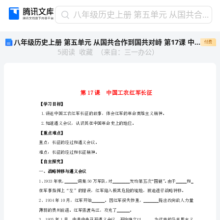
八
八年级历史上册 第五单元 从国共合作到国共对峙 第17课 中国工农红军长征学案 新人教版(1)
年
八年级历史上册 第五单元 从国共合作到国共对峙 第17课 中国工农红军长征学案 新人教版(1)
付费
级
5
阅读
收藏
（
来自
：
三一办公
）
历
史
上
册
第
【学习目标】
五
2.知道遵义会议，认识其在中国革命史上的地位。
单
【重点难点】