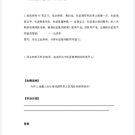
对
子口，进入。
峙
二、
红军胜利会师陕甘
第
17
红军胜利会师。
课
中
国
工
农
红