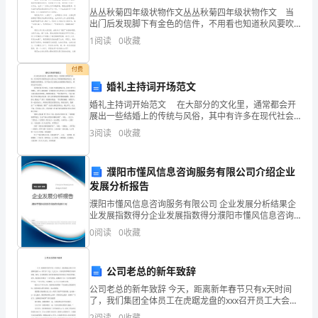
第
丛丛秋菊四年级状物作文丛丛秋菊四年级状物作文 当
出门后发现脚下有金色的信件，不用看也知道秋风要吹
17
向大地了。这对于大多花儿来说是个悲剧，而也有例
1
阅读
0
收藏
【拓展延伸】
外，菊就是一个。 菊花，也名艺菊，多年生草本植
课
物，
付费
中
婚礼主持词开场范文
国
婚礼主持词开始范文 在大部分的文化里，通常都会开
【学后反思】
展出一些结婚上的传统与风俗，其中有许多在现代社会
工
中已经失去了其原始所象征的意义，逐渐演变为世俗婚
3
阅读
0
收藏
礼。以下是由为大家精心出来的婚礼开始范文，希望大
家可
农
濮阳市懂风信息咨询服务有限公司介绍企业
红
发展分析报告
军
濮阳市懂风信息咨询服务有限公司 企业发展分析结果企
答案
业发展指数得分企业发展指数得分濮阳市懂风信息咨询
长
服务有限公司综合得分说明：企业发展指数根据企业规
0
阅读
0
收藏
模、企业创新、企业风险、企业活力四个维度对企业发
展情
征
公司老总的新年致辞
【学
公司老总的新年致辞 今天，距离新年春节只有x天时间
了，我们集团全体员工在虎踞龙盘的xxx召开员工大会，
习
大会之后，大家还要欢聚餐厅共用年夜饭。刚才，各位
2
阅读
0
收藏