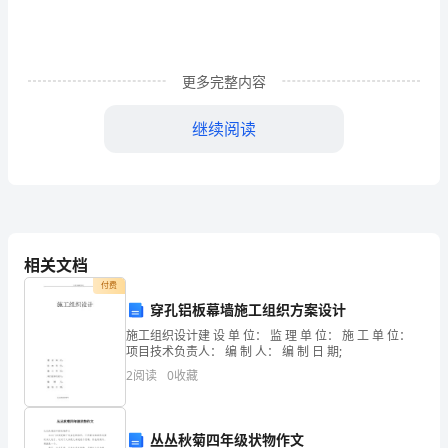
军
国革命的新局面。
长
【合作探究】
1.列表概况有关遵义会议的有关信息。
更多完整内容
征
继续阅读
学
案
新
可能设想的。——毛泽东
相关文档
人
付费
思考：结合上述材料，分析长征胜利的历史意义。
穿孔铝板幕墙施工组织方案设计
教
施工组织设计建 设 单 位： 监 理 单 位： 施 工 单 位：
项目技术负责人： 编 制 人： 编 制 日 期;
版
2
阅读
0
收藏
(1)
丛丛秋菊四年级状物作文