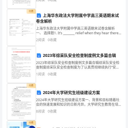
都拿到了我代表集团高层致全体员工的春节贺辞，
目
付费
标】
上海华东政法大学附属中学高三英语期末试
卷含解析
1.
上海华东政法大学附属中学高三英语期末试卷含解析
讲
一、 选择题1. It’s ________ relief when they hear there
are flights to New York ev
2
阅读
0
收藏
述
中
2023年综采队安全检查制度例文多篇合辑
国
2023年综采队安全检查制度例文多篇合辑综采队安全检
查制度综采队安全检查制度为了认真贯彻继续执行“安全
第一，预防为主、综合治理”的方针，切实加强我队井下
工
1
阅读
0
收藏
施工现场的安全管理水平，加强全员安全工作职责，
农
付费
2024年大学研究生班级建设方案
红
2024年大学研究生班级建设方案一、背景和目标随着社
军
会的快速发展和知识的日新月异，大学研究生教育在培
养高层次人才、推动科学研究和社会发展方面起着举足
8
阅读
0
收藏
长
轻重的作用。为了更好地适应社会需求和研究生培养目
标，
征
付费