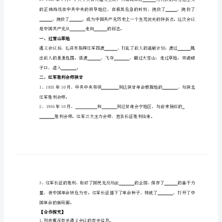
重点：长征的经过和遵义会议。
元
难点：长征的经过和长征精神。
从
【自主探究】
一
、战略转移与遵义会议
国
共
合
薄弱的贵州前进。红军强渡乌江，攻克了。
作
到
国
是中国共产党从走向的标志。
一、
过雪山草地
共