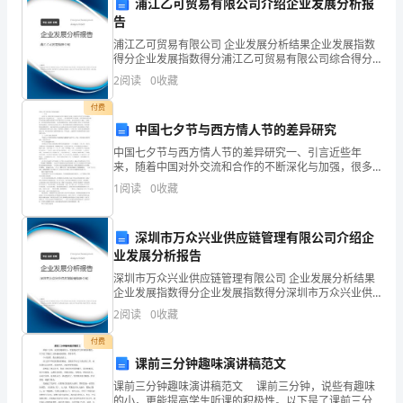
浦江乙可贸易有限公司介绍企业发展分析报
本
告
课
浦江乙可贸易有限公司 企业发展分析结果企业发展指数
得分企业发展指数得分浦江乙可贸易有限公司综合得分
程
说明：企业发展指数根据企业规模、企业创新、企业风
2
阅读
0
收藏
险、企业活力四个维度对企业发展情况进行评价。该企
业的
的
付费
中国七夕节与西方情人节的差异研究
负
中国七夕节与西方情人节的差异研究一、引言近些年
责
来，随着中国对外交流和合作的不断深化与加强，很多
源于西方的节日受到越来越多的中国人的追捧和喜欢，
1
阅读
0
收藏
与此同时，一些中国的传统节日却受到一定程度地冲击
人
和冷落
XXX。
深圳市万众兴业供应链管理有限公司介绍企
业发展分析报告
在
深圳市万众兴业供应链管理有限公司 企业发展分析结果
得到了锻炼和培养。
这
企业发展指数得分企业发展指数得分深圳市万众兴业供
应链管理有限公司综合得分说明：企业发展指数根据企
四、其他工作与展望
2
阅读
0
收藏
业规模、企业创新、企业风险、企业活力四个维度对企
个
业发
付费
学
课前三分钟趣味演讲稿范文
期
课前三分钟趣味演讲稿范文 课前三分钟，说些有趣味
的小，更能提高学生听课的积极性。以下是了课前三分