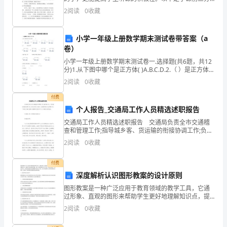
钟趣味演讲稿，供你参考。 今天是课。我也想说说语
的
2
阅读
0
收藏
文。 语文是中华民族国语的根底，是我们学会文
教
小学一年级上册数学期末测试卷带答案（a
学
卷）
工
小学一年级上册数学期末测试卷一.选择题(共6题，共12
分)1.从下图中哪个是正方体( )A.B.C.D.2.（ ）是正方体。
A. B.C.D.3.数一数
作
2
阅读
0
收藏
中，
付费
个人报告_交通局工作人员精选述职报告
我
交通局工作人员精选述职报告 交通局负责全市交通稽
查和管理工作;指导城乡客、货运输的衔接协调工作;负责
认
交通中介组织、信息配载的行业管理工作。下面是小编
2
阅读
0
收藏
为您精心整理的交通局工作人员精选述职报告。
真
付费
履
深度解析认识图形教案的设计原则
行
图形教案是一种广泛应用于教育领域的教学工具，它通
过形象、直观的图形来帮助学生更好地理解知识点，提
了
高学习效率和教学质量。但是，图形教案的设计并不是
2
阅读
0
收藏
一件简单的事情，不同的知识点、学生群体和教学目标
都需要不
我