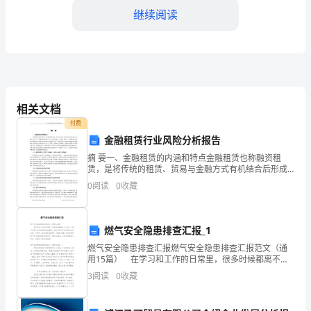
好！
继续阅读
我
是
XXX
小
相关文档
学
付费
金融租赁行业风险分析报告
2024
进学生对知识的综合应用。
摘 要一、金融租赁的内涵和特点金融租赁也称融资租
赁，是将传统的租赁、贸易与金融方式有机结合后形成
年
的一种新的交易方式。根据我国《合同法》和《融资租
0
阅读
0
收藏
赁法·草案》的定义，融资租赁是指出租人根据承租人对
秋
租赁
季
孩子学习的期望和意见。
燃气安全隐患排查汇报_1
小
燃气安全隐患排查汇报燃气安全隐患排查汇报范文（通
三、教学效果评估与反馈
用15篇） 在学习和工作的日常里，很多时候都离不开
学
汇报，汇报可以是工作开始前的规划安排，也可以是工
3
阅读
0
收藏
作完成后的分析总结，如何写一份正确的汇报呢？下面
是
校