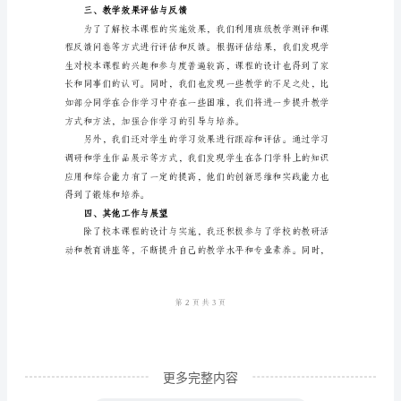
本
课
合能力的培养。
程
工
兴趣和潜能。
作
二、课程设计与开展
总
结
敬
爱
的
领
导：
您
更多完整内容