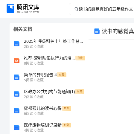
读
书
相关文档
读书的感觉真
的
2025年呼吸科护士年终工作总结范文
感
2
阅读
0
收藏
推荐-营销队伍执行力的培养与管理 精品
觉
付费
8
阅读
0
收藏
真
简单的辞职报告 4
付费
5
阅读
0
收藏
好
区政办公共机构节能通知(1)
付费
2
阅读
0
收藏
的
雾都孤儿的读书心得
付费
五
6
阅读
0
收藏
医疗废物培训记录新
付费
年
4
阅读
0
收藏