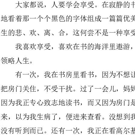
我喜欢享受，喜欢在书的海洋里遨游，喜欢从别人的故事中去
有一次，我在书房里看书，因为不想让别人打搅到自己，所以
把房门关住，不受干扰。过了一会儿，妈妈叫我吃饭，我没听到。
因为我正专心致志地读书，而又因为房门是关着的，妈妈见我不出
来，以为我生病了，便进来查看。没想到我只是专心致志地看书，
没有听到而已。还有一次，我正在看高尔基写的《童年》，当看到
小茨冈被砸死的那一章时，情不自禁地哭了出来，妈妈以为我出了
什么事，连忙赶过来，才知道我哭的原因。
冬天是寒冷的，我捧着这些书，心里却无比温暖。我想，这就
是读书的感觉吧。读书是快乐的，读书是一种享受，我会让书成为
我的朋友，不会让它落满灰尘。因为我，喜欢读书；因为，读书是