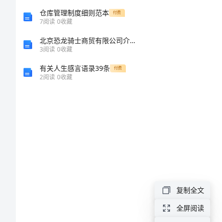
级
仓库管理制度细则范本
付费
7
阅读
0
收藏
领略人生。
作
北京恐龙骑士商贸有限公司介绍企业发展分析报告
3
阅读
0
收藏
文
有关人生感言语录39条
付费
2
阅读
0
收藏
读
书
的
感
觉
真
好
复制全文
的
全屏阅读