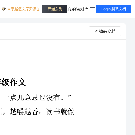
立享超值文库资源包
我的资料库
开通会员
Login 腾讯文档
编辑文档