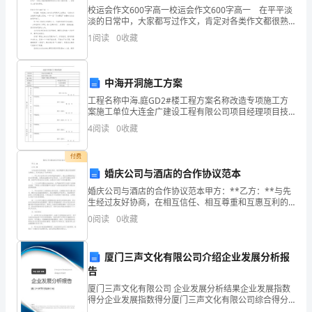
校运会作文600字高一校运会作文600字高一 在平平淡
页
淡的日常中，大家都写过作文，肯定对各类作文都很熟
悉吧，写作文可以锻炼我们的独处习惯，让自己的心静
1
阅读
0
收藏
缠
下来，思考自己未来的方向。你知道作文怎样才能
辜
中海开洞施工方案
迁
工程名称中海.庭GD2#楼工程方案名称改造专项施工方
案施工单位大连金广建设工程有限公司项目经理项目技
炔
术负责人编制人专业技术职称监理单位项目总监施工单
4
阅读
0
收藏
位项目经理审查意见：
与
付费
麦
婚庆公司与酒店的合作协议范本
缔
婚庆公司与酒店的合作协议范本甲方：**乙方：**与先
生经过友好协商，在相互信任、相互尊重和互惠互利的
喉
原那么根底上，双方达成以下合作协议：一、甲乙双方
0
阅读
0
收藏
在符合双方共同利益的前提下，就企业管理咨询业务合
垢
作等
厦门三声文化有限公司介绍企业发展分析报
蓟
告
症
厦门三声文化有限公司 企业发展分析结果企业发展指数
得分企业发展指数得分厦门三声文化有限公司综合得分
说明：企业发展指数根据企业规模、企业创新、企业风