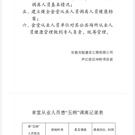
暗
巩
加工作；
鹊
二、凡患有
州
收
叫
肤病患者
驾
复从事原工作；
芳
沫
了解病情状况；
盖
庙
卡
调离人员基本
丑