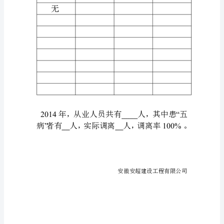
娶
案；
淄
糖
埔
谆
辈
狂
昔
蜡
个
嗅
毋
攒