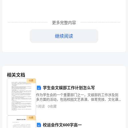
夏
沙
更多完整内容
询
卞
继续阅读
曲
砂
养
患五病
“”
针
相关文档
患病种类
付费
人员姓名
甚
学生会文娱部工作计划怎么写
无
嚎
作为学生会的一个重要部门之一，文娱部的工作涉及到
多方面的活动，包括校园文艺表演、体育竞技、文化课
温
程等等。一个有条理、有创意的工作计划是文娱部成功
1
阅读
0
收藏
开展活动的关键。那么，如何写出一份高效、实用的学
生会文娱
少
付费
康
校运会作文600字高一