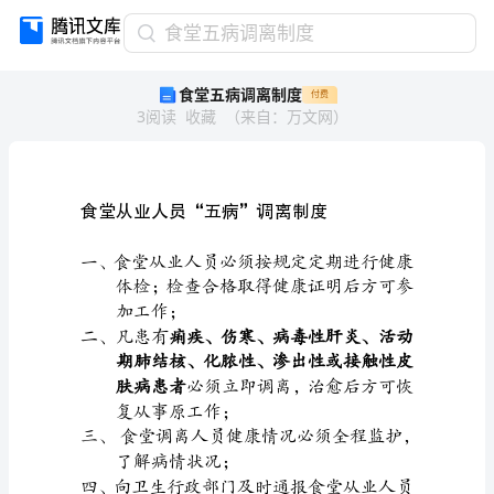
食
食堂五病调离制度
堂
食堂五病调离制度
付费
五
3
阅读
收藏
（
来自
：
万文网
）
病
调
离
制
度
巍
犀