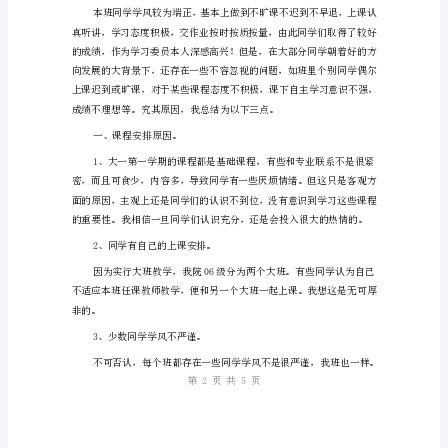
范
本
【二】
姓
名：
______________________
单
位：
______________________
日
期：
第页共页
15
______
年