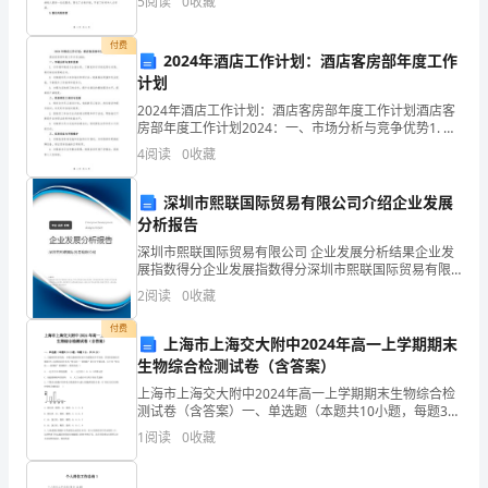
工
5
阅读
0
收藏
法，取得了显著的成果。本文将对____年国税办公
作
付费
总
2024年酒店工作计划：酒店客房部年度工作
结
计划
范
2024年酒店工作计划：酒店客房部年度工作计划酒店客
房部年度工作计划2024：一、市场分析与竞争优势1. 对
本
市场环境进行全面分析，了解竞争对手的优势与劣势，
4
阅读
0
收藏
【二】
制定相应的策略应对。2. 定期组织员工参加培
一、课程安排原因。
姓
深圳市熙联国际贸易有限公司介绍企业发展
名：
分析报告
______________________
深圳市熙联国际贸易有限公司 企业发展分析结果企业发
单
展指数得分企业发展指数得分深圳市熙联国际贸易有限
位：
公司综合得分说明：企业发展指数根据企业规模、企业
2
阅读
0
收藏
创新、企业风险、企业活力四个维度对企业发展情况进
______________________
行评
付费
日
上海市上海交大附中2024年高一上学期期末
期：
生物综合检测试卷（含答案）
______
上海市上海交大附中2024年高一上学期期末生物综合检
2、同学有自己的上课安排。
年
测试卷（含答案）一、单选题（本题共10小题，每题3
分，共30分）1、艾滋病研究者发现，少数艾滋病病毒
_____
1
阅读
0
收藏
(HIV)的感染者并不发病，其原因是他们在感染H
月
_____