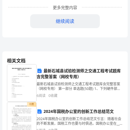
_____
更多完整内容
月
_____
继续阅读
日
学
习
相关文档
委
最新石城县试验检测师之交通工程考试题库
员
含完整答案（网校专用）
范
最新石城县试验检测师之交通工程考试题库含完整答案
文：
（网校专用） 第一部分 单选题(50题) 1、下列硬件部件
中,不属于中央处理器CPU中控制器的部件是（ ）。A.时
________
6
阅读
0
收藏
序部件和微操作形成B.程序计
学
付费
习
2024年国税办公室的创新工作总结范文
委
2024年国税办公室的创新工作总结范文引言：随着社会
员
的不断发展，国税工作也要与时俱进。国税办公室在____
年的工作中，注重创新，积极探索新的工作模式和方