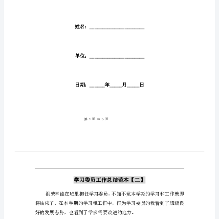
【二】
范
文：
________
学
习
委
员
工
作
总
结