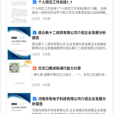
个人岗位工作总结1_1
日
个人岗位工作总结1个人岗位工作总结(集合15篇) 总结
非的。
15
是在一段时间内对学习和工作生活等表现加以总结和概
括的一种书面材料，它能使我们及时找出错误并改正，
第
2
阅读
0
收藏
不如静下心来好好写写总结吧。我们该怎么去写总
3、少数同学学风不严谨。
页
共
商丘枫十二商贸有限公司介绍企业发展分析
页
报告
商丘枫十二商贸有限公司 企业发展分析结果企业发展指
数得分企业发展指数得分商丘枫十二商贸有限公司综合
得分说明：企业发展指数根据企业规模、企业创新、企
3
阅读
0
收藏
业风险、企业活力四个维度对企业发展情况进行评价。
该企
付费
交叉口概述和通行能力计算
- 第七章 道路平面交叉口设计 - - - 一、交叉口交通分析 -
-
2
阅读
0
收藏
河南舟恒电子科技有限公司介绍企业发展分
析报告
河南舟恒电子科技有限公司 企业发展分析结果企业发展