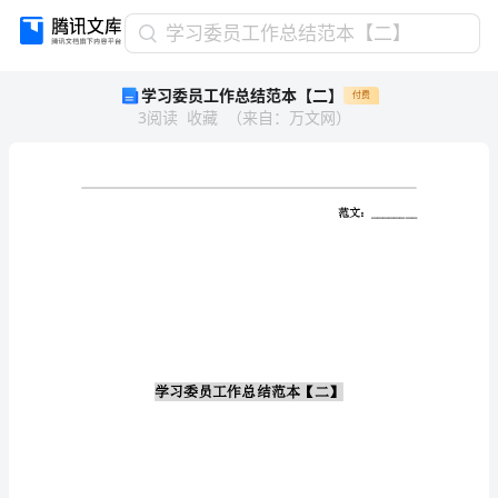
学
学习委员工作总结范本【二】
习
学习委员工作总结范本【二】
付费
委
3
阅读
收藏
（
来自
：
万文网
）
员
工
作
总
结
范
本