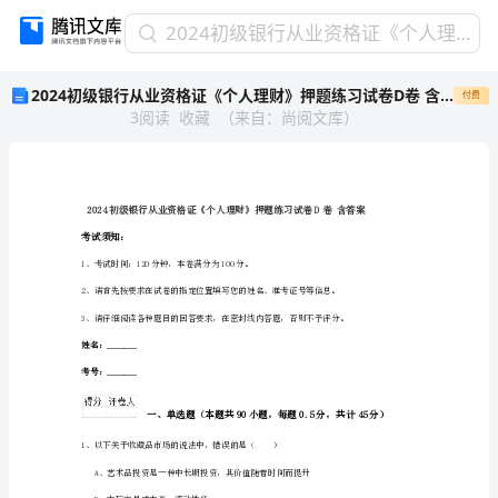
2024
2024初级银行从业资格证《个人理财》押题练习试卷D卷 含答案
初
2024初级银行从业资格证《个人理财》押题练习试卷D卷 含答案
付费
级
3
阅读
收藏
（
来自
：
尚阅文库
）
银
行
从
业
资
格
考试须知：
证
1、考试时间：120分钟，本卷满分为100分。