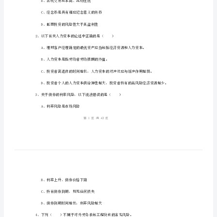
《个
人
理
姓名：_______
财》
考号：_______
押
题
练
习
B、古玩交易成本高、流动性低
试
C、经念币是具有相应纪念意义的货币
卷