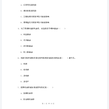
D、邮票投资的风险性大于其盈利性
D
2、以下有关人力资本的论述中正确的是（）
卷
含
B、人力资本是指劳动者劳动报酬的终值。
答
案
2024
初
级
A、利率风险是市场风险
银
1
43
第页共页
行
从