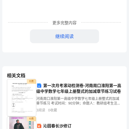
业
资
更多完整内容
格
证
继续阅读
《个
B、利率上升，债券价格下降
人
C、持有债券到期，则无任何损失
理
D、债券到期时间越长，利率风险越大
相关文档
财》
付费
第一次月考滚动检测卷-河南周口淮阳第一高
押
级中学数学七年级上册整式的加减章节练习试卷
题
A、汇率变动的风险
河南周口淮阳第一高级中学数学七年级上册整式的加减
章节练习 考试时间：90分钟；命题人：教研组考生注
练
意：1、本卷分第I卷（选择题）和第Ⅱ卷（非选择题）两
B、通货膨胀的风险
3
阅读
0
收藏
部分，满分100分，考试时间90分钟2、答卷前，考
习
付费
C、工程延期对项目财务效益的影响
沁园春长沙修订
试