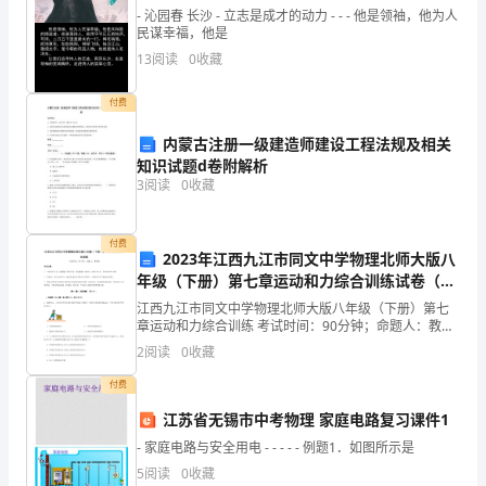
- 沁园春 长沙 - 立志是成才的动力 - - - 他是领袖，他为人
D、费用超支对项目财务效益的影响
卷
民谋幸福，他是
13
阅读
0
收藏
D
卷
付费
A、创业基金
含
内蒙古注册一级建造师建设工程法规及相关
知识试题d卷附解析
B、对冲基金
答
3
阅读
0
收藏
案
C、成长型基金
付费
考
2023年江西九江市同文中学物理北师大版八
D、收入型基金
年级（下册）第七章运动和力综合训练试卷（详
试
解版）
江西九江市同文中学物理北师大版八年级（下册）第七
章运动和力综合训练 考试时间：90分钟；命题人：教研
须
组考生注意：1、本卷分第I卷（选择题）和第Ⅱ卷（非选
2
阅读
0
收藏
择题）两部分，满分100分，考试时间90分钟2、
A、利润
知：
付费
1、
B、总利润
江苏省无锡市中考物理 家庭电路复习课件1
考
- 家庭电路与安全用电 - - - - - 例题1．如图所示是
C、净利润
5
阅读
0
收藏