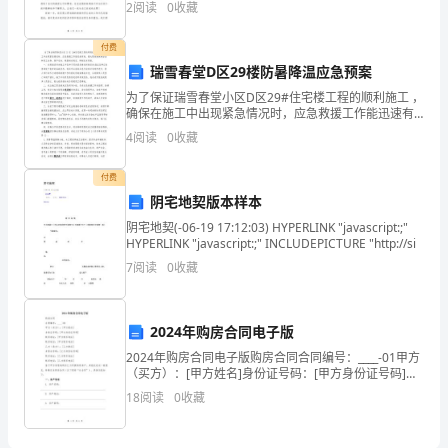
2
阅读
0
收藏
知
同欢聚一堂，共度一个温馨、充满喜悦的夜晚。立春已
过，春天
识》
付费
瑞雪春堂D区29楼防暑降温应急预案
综
为了保证瑞雪春堂小区D区29#住宅楼工程的顺利施工 ，
确保在施工中出现紧急情况时，应急救援工作能迅速有
合
效，最大限度地保障企业和职工生命、财产安全，根据
4
阅读
0
收藏
相关规定，特制定本预案。 一、本预案是针对
练
付费
习
阴宅地契版本样本
A、说话技巧
试
阴宅地契(-06-19 17:12:03) HYPERLINK "javascript:;"
B、提问技巧
HYPERLINK "javascript:;" INCLUDEPICTURE "http://si
卷
C、倾听技巧
7
阅读
0
收藏
D、观察技巧
D
E、反馈技巧
13、神经反射的基本环节不包括（）。
卷
2024年购房合同电子版
A、感受器和效应器
考
2024年购房合同电子版购房合同合同编号：____-01甲方
B、传入神经和传出神经
（买方）：[甲方姓名]身份证号码：[甲方身份证号码]联
C、神经中枢
系地址：[甲方联系地址]联系电话：[甲方联系电话]乙方
试
18
阅读
0
收藏
D、大脑皮层
（卖方）：[乙方姓名]身份证号码
须