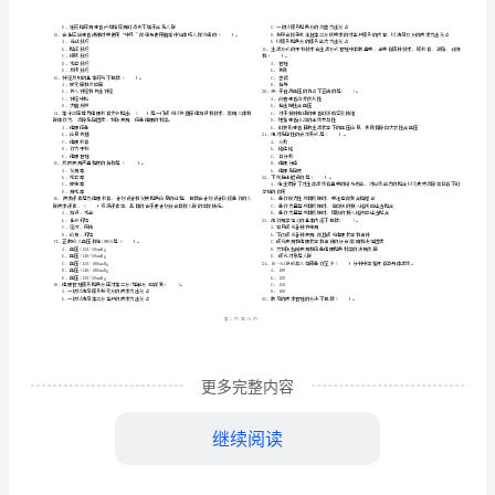
市
（
区）
论
姓名
考
准
证号
知
………
年
级健康管理师《理论知识》综合练习试卷
2024
二
D
密
……….………
识》
…
考试须知
：
封
………………
综
1、考试时间：120分钟，本卷满分为100分。
…
线
………………
合
…
内
……..………
………
练
不
………………
单选题
本题共
小题
每题
分
共
一、
（
70
，
1
，
70
…….
习
准
………………
答
…….
（）。
试
更多完整内容
题
……………
A、采集信息与交流
B、语言与非语言
卷
C、倾听与共情
继续阅读
D、倾听与交流
D
E、提问与表达