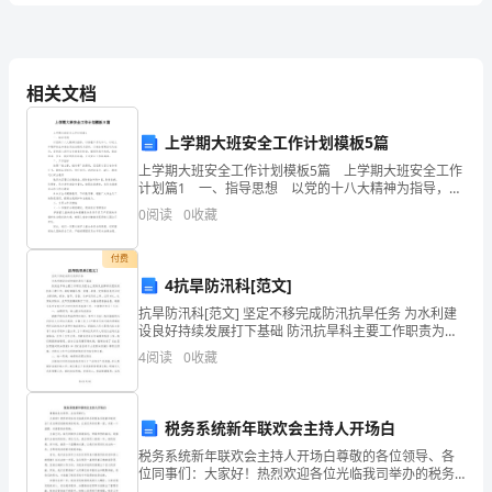
卷
面工作
2024
相关文档
年
上学期大班安全工作计划模板5篇
3、能证明因果联系的研究方法是（）。
二
A．横断面研究
上学期大班安全工作计划模板5篇 上学期大班安全工作
计划篇1 一、指导思想 以党的十八大精神为指导，以
B．病例对照研究
级
保教工作为中心，以幼儿和教师的生命安全及社会稳定
0
阅读
0
收藏
C．队列研究
为目标，以安全教育活动为途径，坚持深入进行
健
D．生态学研究
E．病例报告
付费
康
4、关于职业道德的描述错误的是()。
4抗旱防汛科[范文]
管
抗旱防汛科[范文] 坚定不移完成防汛抗旱任务 为水利建
设良好持续发展打下基础 防汛抗旱科主要工作职责为配
理
合上级防汛指挥部处理防汛抗旱日常工作，随时掌握汛
C、是一般道德在职业行为中的反映
4
阅读
0
收藏
情、雨情、旱情、灾情等
D、是一种强制性的约束机制
师
E、是社会分工的产物
《理
税务系统新年联欢会主持人开场白
合理利用的是（）。
税务系统新年联欢会主持人开场白尊敬的各位领导、各
论
位同事们：大家好！热烈欢迎各位光临我司举办的税务
系统新年联欢会！在这辞旧迎新的美好时刻，让我们共