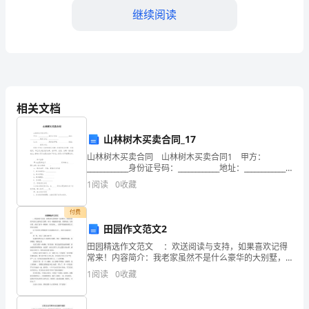
现
继续阅读
公
司
第
一
率；
相关文档
季
山林树木买卖合同_17
度
山林树木买卖合同 山林树木买卖合同1 甲方：
销
____________身份证号码：____________地址：____________
人力资源部门：
联系方式：____________ 乙方：_______
1
阅读
0
收藏
售
额
付费
田园作文范文2
20%
田园精选作文范文 ：欢送阅读与支持，如果喜欢记得
常来！内容简介：我老家虽然不是什么豪华的大别墅，
的
却有一种独特的风格。美得特别，美得自然。老家门前
1
阅读
0
收藏
有一株桃树，春天到来... 觉得不错就继续看完以所有
三、工作计划执行与调整
增