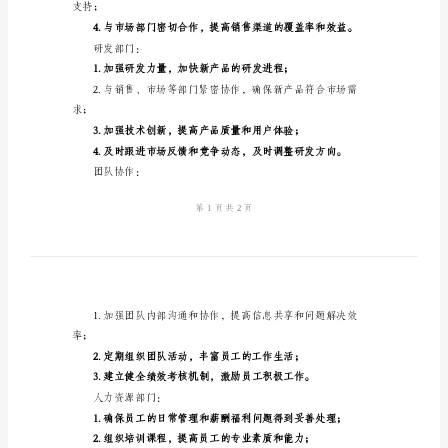
2024
年
季
绩；
度
工
4.提升员工满意度和忠诚度。
作
二、具体工作计划
计
销售部门：
划
样
本
第
一
支持；
季