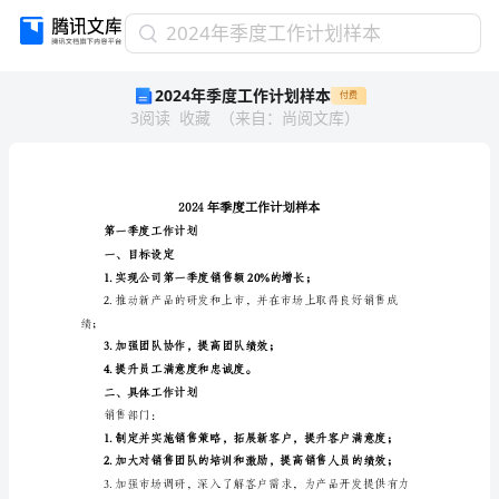
2024
2024年季度工作计划样本
年
2024年季度工作计划样本
付费
季
3
阅读
收藏
（
来自
：
尚阅文库
）
度
工
作
计
划
样
第一季度工作计划
本
一、目标设定