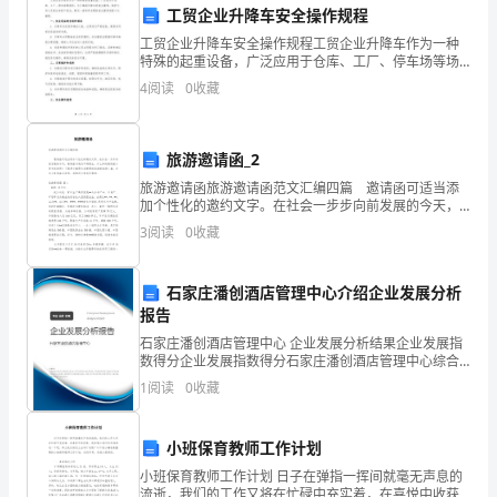
长；
工贸企业升降车安全操作规程
2.
工贸企业升降车安全操作规程工贸企业升降车作为一种
特殊的起重设备，广泛应用于仓库、工厂、停车场等场
推
所。为了确保升降车的安全操作，保护工作人员的生命
4
阅读
0
收藏
财产安全，制定一套科学合理的安全操作规程十分重
动
要。一、安
四、工作计划评估与总结
新
旅游邀请函_2
旅游邀请函旅游邀请函范文汇编四篇 邀请函可适当添
产
加个性化的邀约文字。在社会一步步向前发展的今天，
邀请函与我们不再陌生，什么样的邀请函才是有效的
品
3
阅读
0
收藏
呢？下面是小编帮大家整理的旅游邀请函7篇，欢迎大家
借
的
石家庄潘创酒店管理中心介绍企业发展分析
考。
研
报告
石家庄潘创酒店管理中心 企业发展分析结果企业发展指
发
数得分企业发展指数得分石家庄潘创酒店管理中心综合
得分说明：企业发展指数根据企业规模、企业创新、企
和
1
阅读
0
收藏
业风险、企业活力四个维度对企业发展情况进行评价。
该企
上
帮助，祝您工作顺利！
小班保育教师工作计划
市，
小班保育教师工作计划 日子在弹指一挥间就毫无声息的
流逝，我们的工作又将在忙碌中充实着，在喜悦中收获