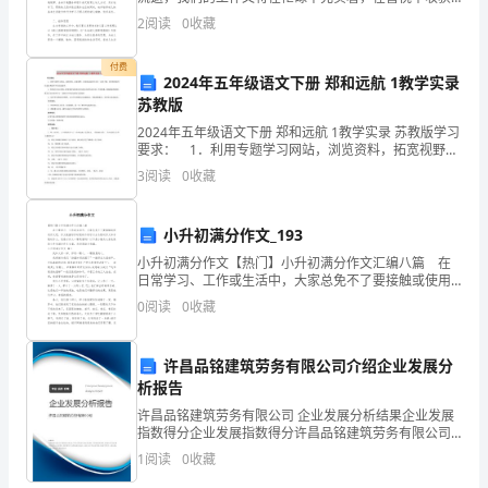
并
着，现在就让我们好好地规划一下吧。那么我们该怎么
2
阅读
0
收藏
去写计划呢？以下是小编收集整理的小班保育教师工作
在
付费
2024年五年级语文下册 郑和远航 1教学实录
市
苏教版
场
2024年五年级语文下册 郑和远航 1教学实录 苏教版学习
要求： 1．利用专题学习网站，浏览资料，拓宽视野，
上
对郑和远航的历史有一定的了解，培养利用现代信息技
3
阅读
0
收藏
术提升学生信息素养。 2．凭借语文语言材
取
小升初满分作文_193
得
小升初满分作文【热门】小升初满分作文汇编八篇 在
良
日常学习、工作或生活中，大家总免不了要接触或使用
作文吧，作文根据写作时限的不同可以分为限时作文和
0
阅读
0
收藏
好
非限时作文。还是对作文一筹莫展吗？以下是小编为大
家收
销
许昌品铭建筑劳务有限公司介绍企业发展分
析报告
售
许昌品铭建筑劳务有限公司 企业发展分析结果企业发展
成
指数得分企业发展指数得分许昌品铭建筑劳务有限公司
综合得分说明：企业发展指数根据企业规模、企业创
1
阅读
0
收藏
绩；
新、企业风险、企业活力四个维度对企业发展情况进行
评价。