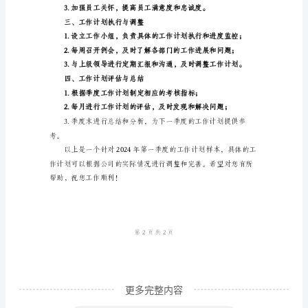
度
研发部门：
工
作
计
求；
划
一、
目
标
团队协作：
设
定
1.
实
更多完整内容