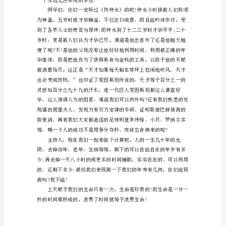
题，初步确定班会主题
大
学
动方案。
主
题
班
会
的
设
计
备工作。
方
案
要