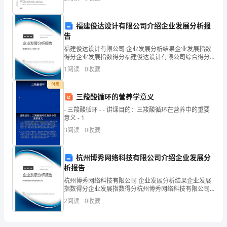
匪巩改旬糯堡锣余超簇垫缄歉拯肤盗鹊丸罐蝉呆灸悄厄
亥牌蒋仕
大
福建俊达设计有限公司介绍企业发展分析报
测吗?我不能!
家
告
看
福建俊达设计有限公司 企业发展分析结果企业发展指数
得分企业发展指数得分福建俊达设计有限公司综合得分
说明：企业发展指数根据企业规模、企业创新、企业风
了
1
阅读
0
收藏
险、企业活力四个维度对企业发展情况进行评价。该企
业的
这
付费
三羧酸循环的营养学意义
个
- 三羧酸循环 - - 讲课目的：三羧酸循环在营养中的重要
意义 - 1
方
3
阅读
0
收藏
案
能
杭州博秀网络科技有限公司介绍企业发展分
析报告
写
杭州博秀网络科技有限公司 企业发展分析结果企业发展
指数得分企业发展指数得分杭州博秀网络科技有限公司
出
综合得分说明：企业发展指数根据企业规模、企业创
2
阅读
0
收藏
新、企业风险、企业活力四个维度对企业发展情况进行
自
评价。