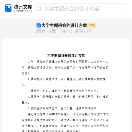
大
大学主题班会的设计方案
学
大学主题班会的设计方案
付费
主
3
阅读
收藏
（
来自
：
贤阅文档
）
题
班
会
的
设
计
方