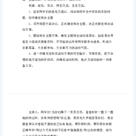
方案！
案
大
折。
学
主
题
此岸。
班
会
的
设
计
方
案