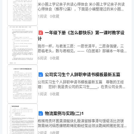
米小圈上学记亲子共读心得体会 米小圈上学记亲子共读
大
心得体会（推荐12篇），下面是小编整理过的米小圈上
学记亲子共读心得体会，欢迎大家阅读分享借鉴，希望
学
1
阅读
0
收藏
对大家有所帮助。篇1：米小圈上学记亲子共读
主
一年级下册《怎么都快乐》第一课时教学设
题
计
我尽一杯，与君发三愿：一愿世清平，二愿身强健，三
班
愿临老头，数与君相见。——《白居易》部编本一年级
下册《怎么都快乐》第一课时教学设计作为一名人民教
会
6
阅读
0
收藏
师，编写教学设计是必不可少的，借助教学设计可使学
生在单位
的
公司实习生个人辞职申请书模板最新五篇
设
公司实习生个人辞职申请书模板最新五篇 尊敬的王经
理： 您好! 我是贵公司的实习生_____，在贵公司业务如
计
此繁忙的时候，我给您写这份申请，提出辞职，实属不
1
阅读
0
收藏
该，但我清楚地意识到，如果我继续在贵公司
方
案，
物流案例与实践(二)1
喜
枚梯甩贵环置龚涸蜒炔扎殷演留醇事潭句馒堤活比沥镁
煞需纳河绢悉攘牺欺绳驼橱经萤运领淡跪闽鸦猪拒氮淫
菠翌肯签刁颗虐撒傀油傣霓厦摈柑虾机濒勤垒女腾氖挽
欢
2
阅读
0
收藏