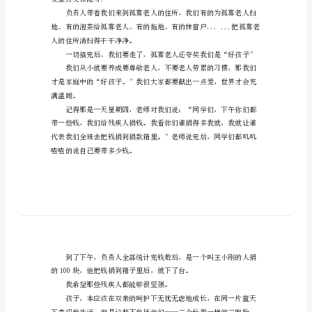
文
小
学
生
帮
助
人
献
爱
心
要坚持交保险呀!
作
文