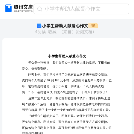
小
小学生帮助人献爱心作文
学
小学生帮助人献爱心作文
付费
生
4
阅读
收藏
（
来自
：
贤阅文档
）
帮
助
人
献
爱
心
爱心，快来看看吧。
作