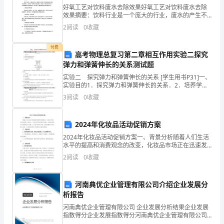
好氧工艺对饮料废水去除效果好氧工艺对饮料废水去除
爱
效果摘要：饮料行业是一个庞大的行业，废水的产生不
可避免。传统的处理方法已经不能满足环保要求。本文
心，
2
阅读
0
收藏
通过研究好氧工艺对饮料废水去除效果，发现好氧工艺
能有效去
快
付费
高考物理总复习第二章相互作用实验二探究
来
弹力和弹簧伸长的关系测试题
实验二 探究弹力和弹簧伸长的关系 [学生用书P31]一、
看
实验目的1．探究弹力和弹簧伸长的关系．2．培养学生
实验探究的能力．二、实验原理弹簧受到拉力会伸长，
看
3
阅读
0
收藏
平衡时弹簧产生的弹力和外力大小相等；弹簧的伸长
吧。
2024年化妆品活动促销方案
了难忘的回忆。
2024年化妆品活动促销方案一、背景分析随着人们生活
水平的提高和消费观念的改变，化妆品市场正在迅速发
昨
展。2024年，化妆品市场竞争将更加激烈，品牌间的差
2
阅读
0
收藏
异化营销将成为关键。为了提升品牌知名度，提高销量
天
上
河南典优企业管理有限公司介绍企业发展分
析报告
午，
河南典优企业管理有限公司 企业发展分析结果企业发展
指数得分企业发展指数得分河南典优企业管理有限公司
我
综合得分说明：企业发展指数根据企业规模、企业创