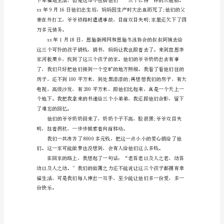
人的住所清扫得干干净净。
爱
心
是
一
满温暖。
种
善
良，
我
们
喳喳的说自己要带多少钱。
在
爱
心