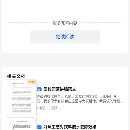
中
感
更多完整内容
受
到
继续阅读
人
性
的
我希望那些残疾人都能够
温
相关文档
付费
暖。
爱校园演讲稿范文
了
尊敬的各位领导、老师、亲爱的同学们：大家好！今
天，我很荣幸有机会在这里为大家讲话，我要谈的话题
相
是“爱校园”。以我个人的经验来说，爱校园是大学生活中
4
阅读
0
收藏
最有意义的事情之一，因为这意味着你不仅关心自己的
关
学术表
万多元债务。
的
好氧工艺对饮料废水去除效果