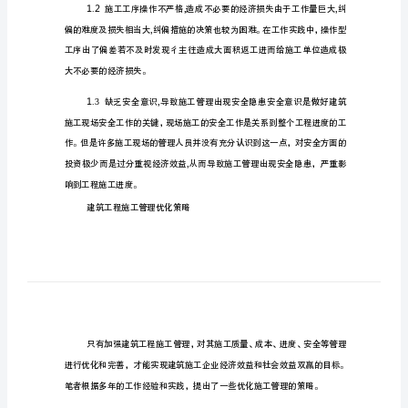
1.1
建
筑
工
程
施
工
管
理
优
见不鲜的，更难以对材料实现全面控制。
化
当
1.2
前