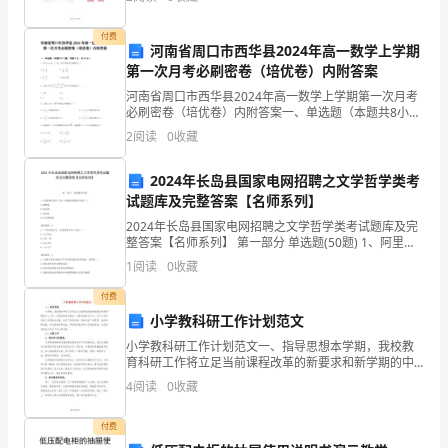
表现较出色。在政治上，该同志积极认真地参加政治学
施
习，积
付费
河南省周口市西华县2024年高一数学上学期
工
第一次月考必刷密卷（培优卷）内附答案
管
河南省周口市西华县2024年高一数学上学期第一次月考
必刷密卷（培优卷）内附答案一、单选题（本题共8小
理
题，每题5分，共40分）1、若，，则下列结论正确的是
2
阅读
0
收藏
（）A. B.C. D.2、已知则的值为（
中
2024年长岛县国家电网招聘之文学哲学类考
施
试题库及完整答案【名师系列】
工
2024年长岛县国家电网招聘之文学哲学类考试题库及完
整答案【名师系列】 第一部分 单选题(50题) 1、阿里斯
托芬在《鸟》中描绘的理想社会是（）A.理想国B.黄金国
质
1
阅读
0
收藏
C.乌托邦D.云中鹁鸪国【答案
量
付费
小学教科研工作计划范文
控
小学教科研工作计划范文一、指导思想本学期，我校教
育科研工作将立足当前课程改革的新要求和新学期的中
制
心工作，以课程改革为重点，以教育教学为中心，以中
4
阅读
0
收藏
心校和学校工作思路为依据，坚定“科研兴教、科研兴校”
不
的思
付费
到