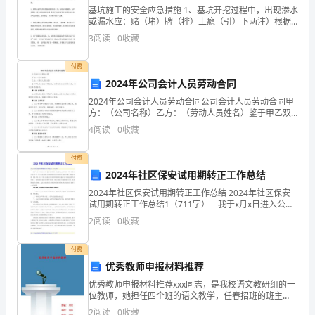
对
基坑施工的安全应急措施 1、基坑开挖过程中，出现渗水
或漏水应：赌（堵）牌（排）上瘾（引）下两注）根据
每
水量大小采用：坑底设沟排水、引流修补、密实混凝土
3
阅读
0
收藏
封堵、压密注浆、高压喷射注浆等方法及时进行处理。 2
个
付费
操
2024年公司会计人员劳动合同
2024年公司会计人员劳动合同公司会计人员劳动合同甲
作
方：（公司名称）乙方：（劳动人员姓名）鉴于甲乙双
方依法平等协商，为明确双方的权利和义务，特订立本
人
4
阅读
0
收藏
劳动合同。第一条 合同目的本合同的目的是为了明确甲
方
员
付费
2024年社区保安试用期转正工作总结
实
2024年社区保安试用期转正工作总结 2024年社区保安
现
试用期转正工作总结1（711字） 我于x月x日进入公
司，根据公司需要，目前担任__社区保安一职，负责小区
2
阅读
0
收藏
安全护卫。本人认真，细心且有较强的责任
有
行工序的施工。
付费
效
优秀教师申报材料推荐
控
优秀教师申报材料推荐xxx同志，是我校语文教研组的一
2.2
位教师，她担任四个班的语文教学，任春招班的班主
制
任，是语文组教学任务最重的一位教师，她在各个方面
2
阅读
0
收藏