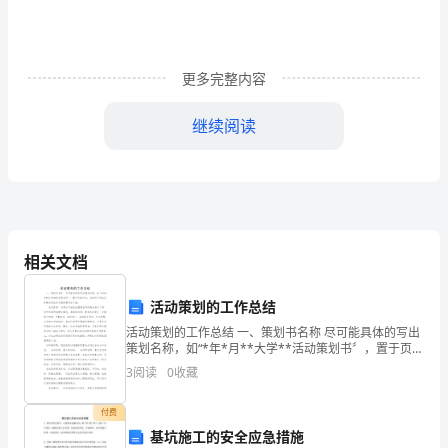
问
题
施
更多完整内容
工
继续阅读
质
量
控
制
相关文档
不
活动策划的工作总结
2.1
到
活动策划的工作总结 一、策划书名称 尽可能具体的写出
策划名称，如“*年*月**大学**活动策划书〞，置于页面
位，
中央，当然可以写出正标题后将此作为副标题写在下
3
阅读
0
收藏
面。 活动背景 这部分内容应依据策
难
付费
以
基坑施工的安全应急措施