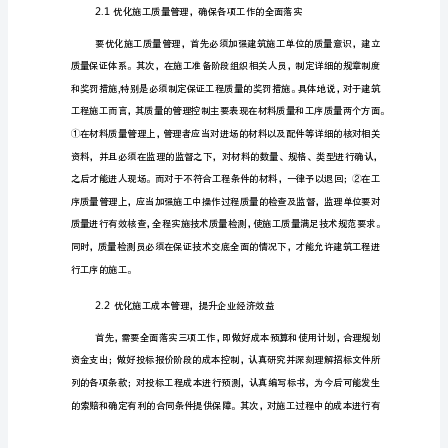
建
筑
工
大不必要的经济损失。
程
1.3
施
工
管
理
存
响到工程施工进度。
在
建筑工程施工管理优化策略
的
主
要