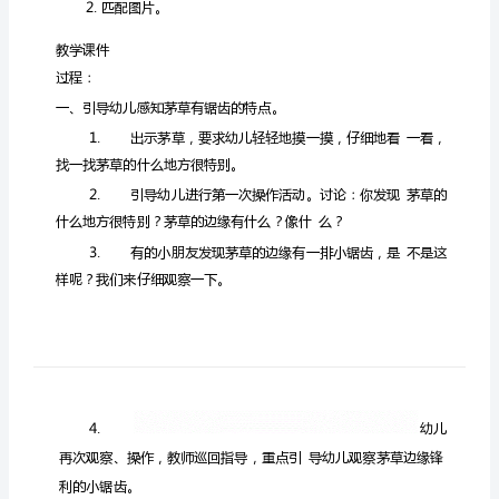
案：
《鲁
班
造
锯》
幼
儿
园
中
班
科