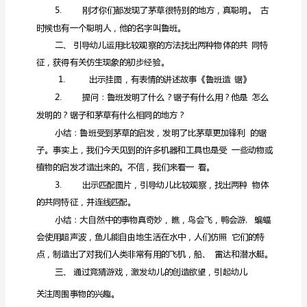
学
目标：
优
秀
1.
教
案：
《鲁
班
造
2
锯》
•
中
班
准备：
科
学