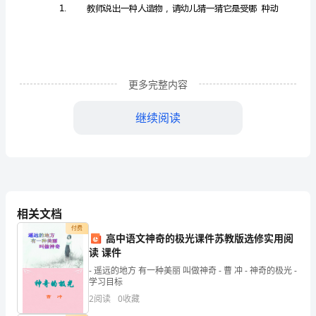
教
1.
案：
《鲁
更多完整内容
班
2.
造
继续阅读
锯》
中
教学课件
二
相关文档
班
付费
高中语文神奇的极光课件苏教版选修实用阅
李
过程：
读 课件
咏
- 遥远的地方 有一种美丽 叫做神奇 - 曹 冲 - 神奇的极光 -
学习目标
梅
2
阅读
0
收藏