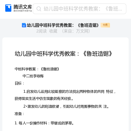
幼
幼儿园中班科学优秀教案：《鲁班造锯》
儿
幼儿园中班科学优秀教案：《鲁班造锯》
付费
园
2
阅读
收藏
（
来自
：
万文网
）
中
班
科
学
优
秀
教