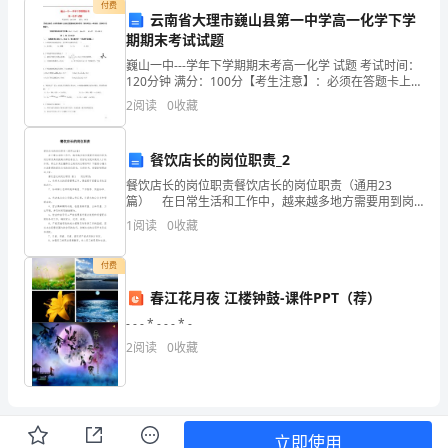
目
付费
云南省大理市巍山县第一中学高一化学下学
标：
期期末考试试题
启
巍山一中---学年下学期期末考高一化学 试题 考试时间：
1.
120分钟 满分：100分【考生注意】：必须在答题卡上指
定位置按规定要求作答，答在试卷上一律无效，交卷时
发
2
阅读
0
收藏
只交答题卡。可能用到的相对原子质量
幼
餐饮店长的岗位职责_2
儿
餐饮店长的岗位职责餐饮店长的岗位职责（通用23
篇） 在日常生活和工作中，越来越多地方需要用到岗
运
位职责，岗位职责具有提高内部竞争活力，更好地发现
1
阅读
0
收藏
和使用人才的作用。那么你真正懂得怎么制定岗位职责
用
2.
吗？下
付费
比
春江花月夜 江楼钟鼓-课件PPT（荐）
较
- - - * - - - * -
观
2
阅读
0
收藏
察
的
3.
立即使用