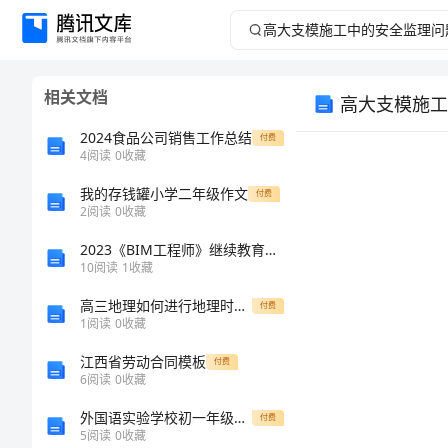
高
大
相关文档
高大支模施工
支
2024食品公司销售工作总结
付费
模
4
阅读
0
收藏
我的存钱罐小学二年级作文
施
付费
2
阅读
0
收藏
工
2023《BIM工程师》继续教育题库答案免费下载
10
阅读
1
收藏
中
高三地理如何进行地理时间的计算专题辅导
付费
1
阅读
0
收藏
的
江西省劳动合同模板
付费
安
6
阅读
0
收藏
外国语实验学校初一年级教学计划
付费
全
5
阅读
0
收藏