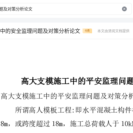
中的安全监理问题及对策分析论文
本文由贤阅文档提供
付费
高大支模施工中的平安监理问题及对策分析论文
高大支模施工中的平安监理问题及对策分析论文
所谓高人模板工程:即水平混凝土构件模板支撑系统高度超过
8m，或跨度超过18m，施工总荷载人于10kN/m，线荷载人于
15kN/m的模板支撑系统。在目前的建筑工程中，具有这样特点
程已很常见。鉴于其施工难度人、复杂性高、危险系数高的特点，
现场监理人员更有义务和责任做好平安质量监视管理工作，辅助施