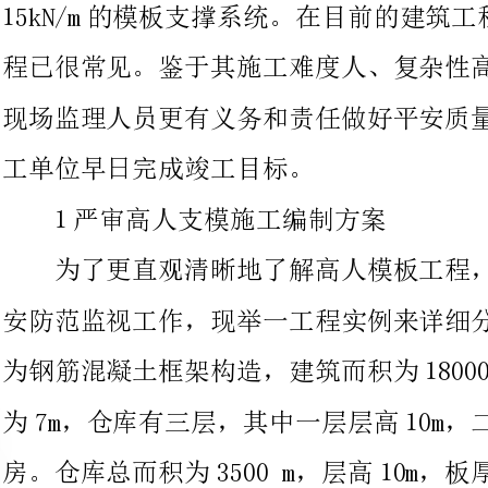
工单位早日完成竣工目标。
1严审高人支模施工编制方案
为了更直观清晰地了解高人模板工程，有利于监理人员执行平
安防范监视工作，现举一工程实例来详细分析
为钢筋混凝土框架构造，建筑而积为18000m，车间共5层，层高
为7m，仓库有三层，其中一层层高10m，二、三层层高7m，是
房。仓库总而积为3500m，层高10m，板厚120m。该工程在施
具有极大的危险性，容易发生模板坍塌，物体坠落等情况，所以施
工时一定要采取预防措施，监理人员需要全程做好平安监视工作。
在工程即将开工之前，监理单位应该提前做好准备工作。由总
监带头组织各专业监理共同商讨、研究对于此项工程的工作开展方
案和详细步骤，指出工程的重点、难点环节，从而有效进展监视和