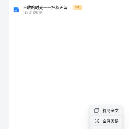
监
丰收的时光——把秋天留住的美术教案
付费
1
阅读
0
收藏
理
问
题
及
对
策
分
复制全文
析
全屏阅读