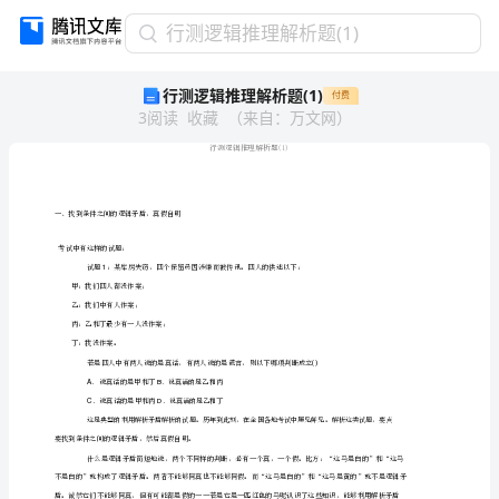
行
行测逻辑推理解析题(1)
测
行测逻辑推理解析题(1)
付费
逻
3
阅读
收藏
（
来自
：
万文网
）
辑
推
理
解
析
题
(1)