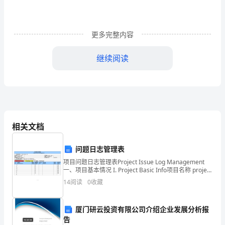
试
的方法
解答上题
，
。
题
解析
更多完整内容
1：
[]
某
继续阅读
四人中
两人诚实
两人谎言
(1)
，
，
库
甲和
的话有矛盾
乙
(2)!
房
失
甲
我们四人都没作案
：
；
窃，
相关文档
我们中有人作案
乙：
；
四
问题日志管理表
个
可判断
甲和
两人
个诚实
个谎话
节余丙
丁两人中也必然是
个诚实
个谎话
：
乙
一
一
。
、
一
一
项目问题日志管理表Project Issue Log Management
一、项目基本情况 I. Project Basic Info项目名称 project
保
name：项目编号 project co
14
阅读
0
收藏
假设
丁说的是真话
那么
：
，
，
留
厦门研云投资有限公司介绍企业发展分析报
员
丙
和丁最少有
人没作案
：乙
一
告