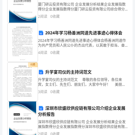
因
厦门研云投资有限公司 企业发展分析结果企业发展指数
丁
我没作案
：
。
得分企业发展指数得分厦门研云投资有限公司综合得分
涉
说明：企业发展指数根据企业规模、企业创新、企业风
2
阅读
0
收藏
险、企业活力四个维度对企业发展情况进行评价。该企
显然
丁说真话不成立
于是推出
丁谎言话
丙说真话
，
，
：
，
嫌
业的
2024年学习杨善洲同道先进事迹心得体会
而
判断了丁谎言话
就推出甲说的也是谎言
说真话
(4)
，
，乙
2024年学习杨善洲同道先进事迹心得体会杨善洲同道作
被
为共产党员和人民公仆的杰出代表，以其敢于担当、奋
发向前的精神风貌，为我们树立了学习的榜样。在这个
4
阅读
0
收藏
传
繁忙而充实的一年里，我深入学习了杨善洲同道的先进
答
案
即
说
真
话
的
是
B
。
：
事迹
讯。
付费
升学宴司仪的主持词范文
四
升学宴司仪的主持词范文 尊敬的各位领导，各位来
宾，女士们、先生们、朋友们，大家中午好！ 美丽的
人
八月光芒灿烂，多姿多彩。在这花红柳绿瓜香果又甜的
3
阅读
0
收藏
季节，在这满怀喜悦收获成功的季节，在这播种希望描
的
绘
供
深圳市欣盛欣供应链有限公司介绍企业发展
分析报告
述
深圳市欣盛欣供应链有限公司 企业发展分析结果企业发
展指数得分企业发展指数得分深圳市欣盛欣供应链有限
以
公司综合得分说明：企业发展指数根据企业规模、企业
2
阅读
0
收藏