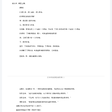
一、
找
到
找到条件之间的逻辑矛盾
一、
，
条
件
之
考试中有这样的试题
：
间
试题
某库房失窃
四个保留员因涉嫌而被传
四人的供述以下
1
：
，
讯。
的
逻
甲
我们四人都没作案
：
；
辑
我们中有人作案
乙：
；
矛
盾，
丙
和丁最少有
人没作案
：乙
一
；
真