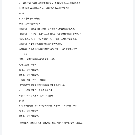
丁
我没作案
：
。
假
若是四人中有两人说的是真话
有两人说的是谎言
自
明
说真话的是甲和丁
A
．
B
．
话
乙
考
说真话的是甲和丙
C
．
D
．
话
乙
试
中
是典型的利用
析矛盾
析的试
历
到此刻
在全国各地
试中屡
鲜
析
类试
这
解
解
题。
年
，
考
见
见。解
这
题，
有
要找到条件之间的逻辑矛盾
然后真假自明
，
这
样
什么是逻辑矛盾简短地说
两个不同样的判断
必有
个真
个假
比方
这马是白的
和
，
：
的
不是白的
就构成了逻辑矛盾
两者不能够同真也不能够同假
而
这马是白的
和
这马是黄的
”
。
。
“
”
“
”
试
题：
盾
诚然它们不能够同真
但有可能都是假的
若是它是
匹红色的马呢认识了这些知识
。
，
一一
一
，