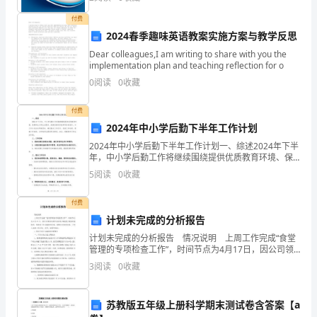
创新、企业风险、企业活力四个维度对企业发展情况进
下：
行评
付费
甲：
2024春季趣味英语教案实施方案与教学反思
Dear colleagues,I am writing to share with you the
我
implementation plan and teaching reflection for o
0
阅读
0
收藏
们
试
题
最
后
天
2
：
军
训
一
，
一
四
付费
2024年中小学后勤下半年工作计划
张教官说
此次
时间很短
这个班没有人射击成绩会是优秀
：“
军训
，
人
2024年中小学后勤下半年工作计划一、综述2024年下半
都
年，中小学后勤工作将继续围绕提供优质教育环境、保
孙教官说
不会
有几个人从前
练过
他们的射击成绩会是优秀
：“
吧，
训
，
障师生日常生活需求、提高资源利用效率等目标展开。
5
阅读
0
收藏
本工作计划旨在明确目标、确定重点工作任务、完善工
没
周教官说
我看班长或是体育委员能打出优秀成绩
：“
付费
作
计划未完成的分析报告
案；
结果发现
位教官中只有
人说对了
三
一
计划未完成的分析报告 情况说明 上周工作完成“食堂
管理的专项检查工作”，时间节点为4月17日，因公司领
乙：
导安排去泰安恒大城进行服务质量检查，故此项工作未
3
阅读
0
收藏
由此能够推出以下哪
一
能按时完成，现推迟至本周完成，已列入本周工
我
苏教版五年级上册科学期末测试卷含答案【a
们
A
．