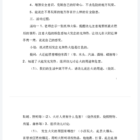
育
一、活动分析：
教
案
反
思
二、活动目的：
幼
1
儿
2
园
安
3
全
4
防
5