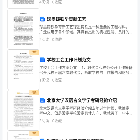
供
4
阅读
0
收藏
意的工作。下面是小编带来的，快来看一看吧。历时一
2
年的转业
老
救。
球墨铸铁孕育新工艺
师
球墨铸铁孕育新工艺球墨铸铁是一种重要的工程材料，
教学反思：
广泛应用于各个领域。其具有杰出的机械性能、良好的
家
可加工性和尺寸稳定性。然而，球墨铸铁的制备过程中
2
阅读
0
收藏
存在着一些困难，如孕育工艺的复杂性和成本的高昂。
长
近年来，
付费
们
学校工会工作计划范文
参
学校工会工作方案范文 1、教代会和校务公开工作筹备
召开我校五届六次教代会，听取学校的工作报告和财务
考
报告，参与学校的民主管理和民主监督。 2、围绕学校
1
阅读
0
收藏
的中心工作，开展工会工作创新活动 3、加
学
付费
习。
北京大学汉语言文字学考研经验介绍
北大汉语言文字学考研经验介绍去年过年时候，我确定
一、
考中文，但是没定学校没定具体方向，我就买了一些中
文系的重要的书看，现在想想多亏自己那时看了一遍王
活
3
阅读
0
收藏
力的古代汉语（四册），我是理工出身，没有基础，如
果不是看
动
付费