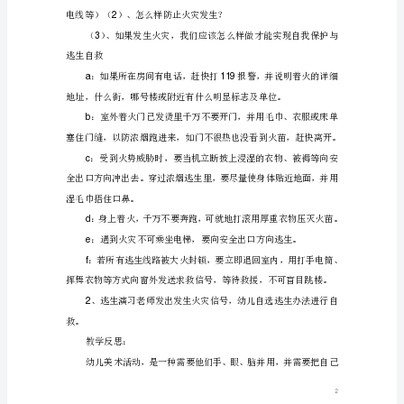
火
三、活动过程：
安
1
全
教
育
手烤一烤，说说自己的感受。
教
案
反
2
思
这
1
是
幼
儿