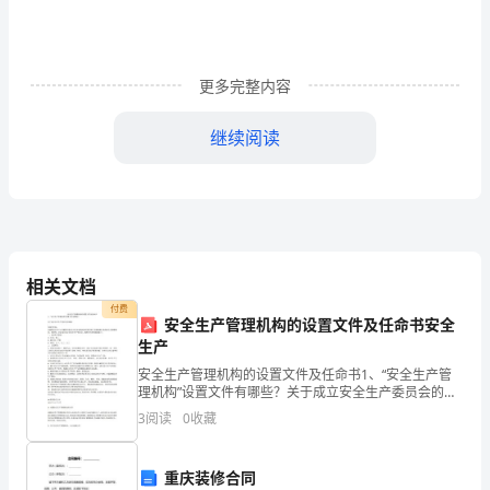
园
安
更多完整内容
全
继续阅读
防
火
2
安
房屋、森林等）、组织幼儿讨论：
3
全
1
相关文档
教
付费
安全生产管理机构的设置文件及任命书安全
育
生产
电线等
2
教
安全生产管理机构的设置文件及任命书1、“安全生产管
理机构”设置文件有哪些？关于成立安全生产委员会的通
案
3
知各部门车间：为确保安全生产工作顺利开展， 针对企
3
阅读
0
收藏
业机构改革后领导班子及职能部门机构和人员调整情
反
况，
逃生自救
重庆装修合同