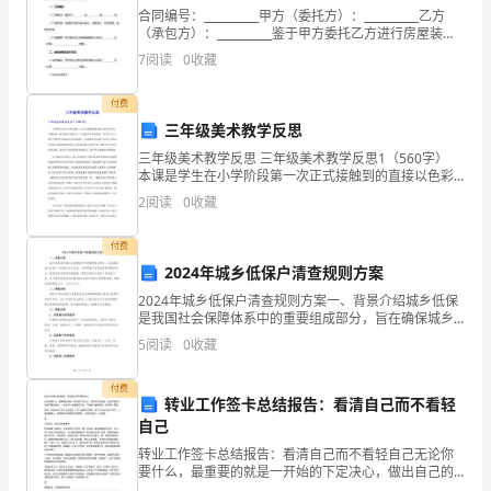
思，
合同编号：__________甲方（委托方）：__________乙方
是
（承包方）：__________鉴于甲方委托乙方进行房屋装
修，双方经充分协商，本着平等、自愿、公平、诚信的
7
阅读
0
收藏
原则，达成如下协议：一
优
b
付费
秀
三年级美术教学反思
的
三年级美术教学反思 三年级美术教学反思1（560字）
本课是学生在小学阶段第一次正式接触到的直接以色彩
大
c
知识为主题的课。蓝色黄色还都认识，但本课有更多的
2
阅读
0
收藏
要求：使学生认识三原色中的红色和相邻近的其他颜色
班
付费
安
2024年城乡低保户清查规则方案
湿毛巾捂住口鼻。
全
2024年城乡低保户清查规则方案一、背景介绍城乡低保
是我国社会保障体系中的重要组成部分，旨在确保城乡
d
贫困人口的基本生活权益。为加强城乡低保制度的管理
教
5
阅读
0
收藏
和执行，确保低保资源的有效配置，需要定期进行低保
户的
e
案
付费
转业工作签卡总结报告：看清自己而不看轻
知
f
自己
识，
转业工作签卡总结报告：看清自己而不看轻自己无论你
要什么，最重要的就是一开始的下定决心，做出自己的
选择，然后向着这个目标不断的前进，一定会有一份满