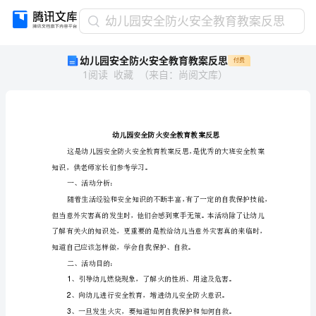
幼
幼儿园安全防火安全教育教案反思
儿
幼儿园安全防火安全教育教案反思
付费
园
1
阅读
收藏
（
来自
：
尚阅文库
）
安
全
防
火
安
全
教
知识，供老师家长们参考学习。