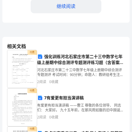
为
继续阅读
一
名
参
加
的路要走。
相关文档
2024
付费
强化训练河北石家庄市第二十三中数学七年
年
级上册期中综合测评专题测评练习题（含答案解
析）
对
河北石家庄市第二十三中数学七年级上册期中综合测评
专题测评 考试时间：90分钟；命题人：教研组考生注
意：1、本卷分第I卷（选择题）和第Ⅱ卷（非选择题）两
外
2
阅读
0
收藏
部分，满分100分，考试时间90分钟2、答卷前，考
经
付费
7有爱更有担当演讲稿
济
有爱更有担当演讲稿 ——曹江 尊敬的各位领导、 同志
们： 大家好。 九十五年前，在那风雨如磐的旧中国诞生
贸
了中国共产党，她象一盏明灯冲破了漫漫长夜的黑暗，
2
阅读
0
收藏
象
易
付费