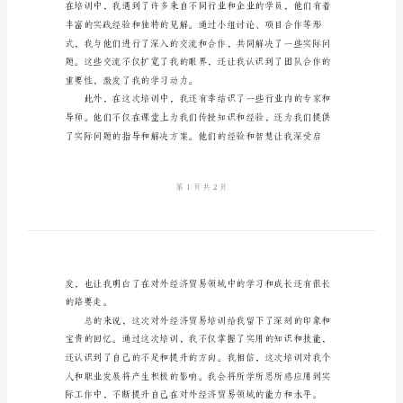
心
得
体
会
范
文
2024
年
经济贸易工作将是宝贵的资本。
对
外
经