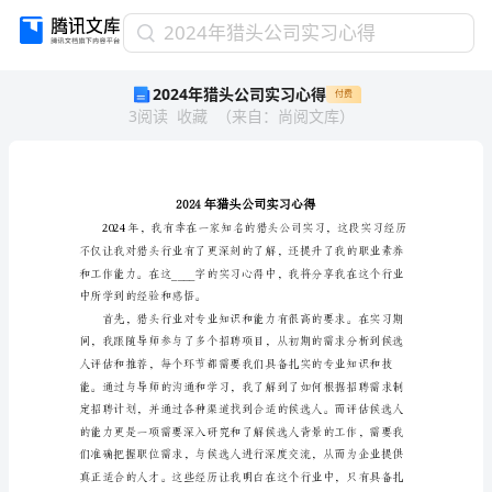
2024
2024年猎头公司实习心得
年
2024年猎头公司实习心得
付费
猎
3
阅读
收藏
（
来自
：
尚阅文库
）
头
公
司
实
习
心
得