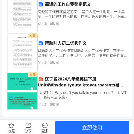
猎
简短的工作自我鉴定范文
头
简短的工作自我鉴定范文 是个人在一个时期、一个年
度、一个阶段对自己的和工作生活等表现的一个。下面
是为大家的简短的工作，欢迎阅读。 我于20xx年xx月
行
4
阅读
0
收藏
xx日开始到公司上班，从来公司的第一天开始
业
付费
有
帮助别人初二优秀作文
帮助别人初二优秀作文帮助别人初二优秀作文 在平平
了
淡淡的学习、工作、生活中，大家最不陌生的就是作文
了吧，作文是经过人的思想考虑和语言组织，通过文字
0
阅读
0
收藏
更
来表达一个主题意义的记叙方法。那要怎么写好作文
呢？下
深
付费
辽宁省2024八年级英语下册
刻
Unit4Whydon'tyoutalktoyourparents易错
考点专练课件新版人教新目标版
- UNIT 4 Why don’t you talk to your parents？ - UNIT
的
4 易错考点专练 -
4
阅读
0
收藏
了
解，
还
立即使用
收藏
分享
更多