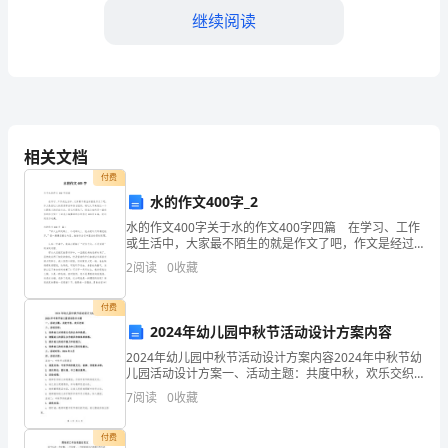
实
继续阅读
习，
这
段
实
相关文档
习
付费
水的作文400字_2
经
水的作文400字关于水的作文400字四篇 在学习、工作
历
或生活中，大家最不陌生的就是作文了吧，作文是经过
人的思想考虑和语言组织，通过文字来表达一个主题意
2
阅读
0
收藏
不
义的记叙方法。那么问题来了，到底应如何写一篇
仅
付费
2024年幼儿园中秋节活动设计方案内容
让
2024年幼儿园中秋节活动设计方案内容2024年中秋节幼
儿园活动设计方案一、活动主题：共度中秋，欢乐交织
我
二、活动目的：1. 培养幼儿对传统文化的认知和热爱。
7
阅读
0
收藏
2. 增强幼儿的团队合作意识和集体荣誉感。3
对
付费