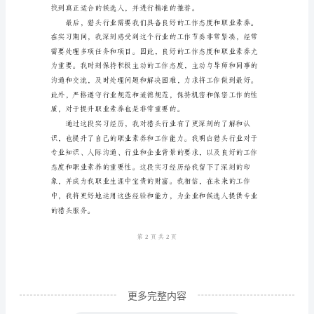
有
幸
在
一
家
知
名
的
猎
头
公
司
更多完整内容