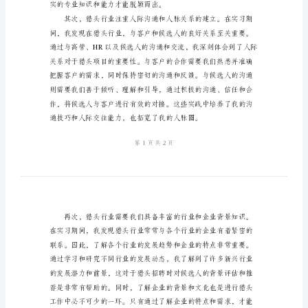
2024
年
中所学到的经验和感悟。
猎
头
公
司
实
习
心
得
2024
年，
实的专业知识和能力
我