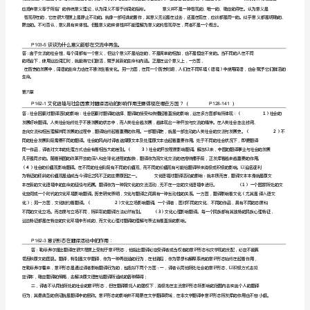
章
(5)
P41-
1
(1)
试
1949
年以后四个时期。
对
(2)
中
(3)
西
(4)
传
段。
统
(5)
译
案本一求信一神似一化境”。
论
(6)
作
进
导向。四、人文社