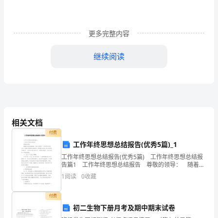
一
步
研
更多完整内容
异：
究
继续阅读
和
比
较，
岀精确的规定，具有含蓄性。
并
相关文档
同：
付费
指
工作年终思想总结报告(优秀5篇)_1
出
工作年终思想总结报告(优秀5篇) 工作年终思想总结报
告篇1 工作年终思想总结报告 尊敬的领导： 随着时
其
间的快速流逝，我们又迎来了一年的年终时刻。在这个
1
阅读
0
收藏
回顾与展望的关键时刻，我想提交这份工
异
付费
同
P41-3
初二生物下册月考及期中期末试卷