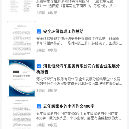
之
班级学生互相测评·老师点评月练习一（第七单元第一
章）一. 选择题（答案写在下面表中，每题2分，共30
分）1234567891011121314151．蚕吐丝是在它一生发
处。
2
阅读
0
收藏
育的什么阶段（ ）A.成虫
西
安全环保管理工作总结
方
安全环保管理工作总结安全环保管理工作总结 时间乘
公
着年轮循序往前，一段时间的工作已经结束了，回想起
这段时间的工作，一定取得了很多的成绩，来为这一年
3
阅读
0
收藏
元
的工作写一份工作总结吧。在写之前，可以先参考范
文，
前
河北恒炎汽车服务有限公司介绍企业发展分
第四章
46
析报告
河北恒炎汽车服务有限公司 企业发展分析结果企业发展
年，
指数得分企业发展指数得分河北恒炎汽车服务有限公司
综合得分说明：企业发展指数根据企业规模、企业创
3
阅读
0
收藏
罗
新、企业风险、企业活力四个维度对企业发展情况进行
评价。
马
五年级家乡的小河作文400字
帝
五年级家乡的小河作文400字1.五年级家乡的小河作文
400字 我的家乡是一个小山村，那里有连绵起伏的大
国
山，有成群结队的牛羊，有曲曲折折的山路，有奔流不
2
阅读
0
收藏
息的小河……我最喜欢的是那条小河，那是一条无私奉