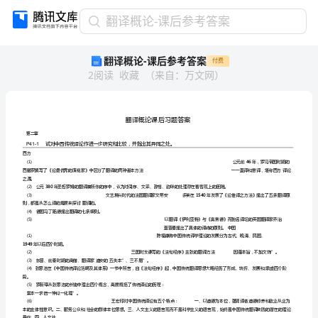
翻
翻译概论-课后参考答案
译
翻译概论-课后参考答案
付费
概
2
阅读
收藏
（
来自
：
万文网
）
论-
课
后
参
考
答
案