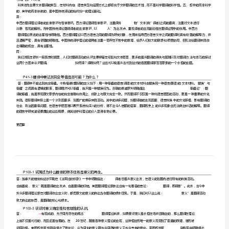
翻
译
概
第二章
论
P41-1
课
西方
后
(1)
习
题
之源。
答
(2)
380
案
(3)
第
则，都是从怎么译的角度来探讨翻译的。
二
(4)
德国马丁路德提岀翻译的七条细则。