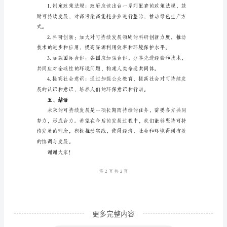
模
板
主
题：
未
三、可持续发展目标
来
可
持
续
发
展
方
更多完整内容
向