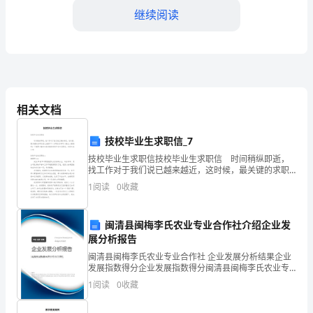
继续阅读
尊
敬
的
各
模式，减少资源消耗和浪费。
相关文档
位
领
技校毕业生求职信_7
物多样性，维护生态平衡。
技校毕业生求职信技校毕业生求职信 时间稍纵即逝，
导、
找工作对于我们说已越来越近，这时候，最关键的求职
信怎么能落下！求职信怎样写才能让人满意呢？下面是
专
1
阅读
0
收藏
小编为大家收集的技校毕业生求职信，欢迎大家分享。
贫困、教育、就业等社会问题。
家、
闽清县闽梅李氏农业专业合作社介绍企业发
四、实现路径与措施
嘉
展分析报告
闽清县闽梅李氏农业专业合作社 企业发展分析结果企业
宾：
发展指数得分企业发展指数得分闽清县闽梅李氏农业专
业合作社综合得分说明：企业发展指数根据企业规模、
大
1
阅读
0
收藏
企业创新、企业风险、企业活力四个维度对企业发展情
况进
家