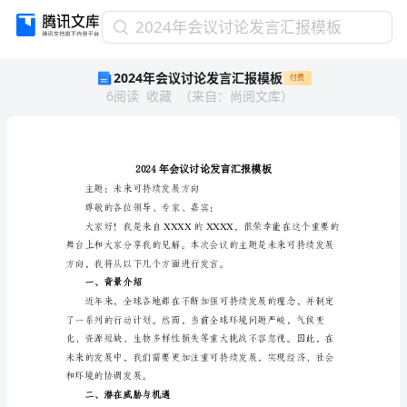
2024
2024年会议讨论发言汇报模板
年
2024年会议讨论发言汇报模板
付费
会
6
阅读
收藏
（
来自
：
尚阅文库
）
议
讨
论
发
言
汇
主题：未来可持续发展方向
报
尊敬的各位领导、