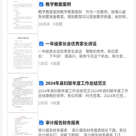
式。
教学教案案例
好！
教学教案案例教学教案案例 作为一名教师，就难以避
免地要准备教案，借助教案可以提高教学质量，收到预
我
期的教学效果。我们应该怎么写教案呢？以下是小编帮
28
阅读
0
收藏
大家整理的教学教案案例，仅供参考，欢迎大家阅读。
是
来
一年级家长会优秀家长讲话
自
一年级家长会优秀家长讲话 尊敬的老师、各位家
长： 下午好! 很高兴，能有今天这个机会，和大家坐
XXXX
在一起，观看孩子们的精彩表演，共同学习和探讨孩子
1
阅读
0
收藏
的教育问题! 首先，请允许我代表大家，向班主
的
XXXX，
五、结语
2024年县妇联年度工作总结范文
2024年县妇联年度工作总结范文2024年县妇联年度工作
很
总结尊敬的领导、各位同事：时光荏苒，2024年已至。
在过去的一年里，我县妇联全体工作人员团结一心，辛
荣
2
阅读
0
收藏
勤努力，圆满完成了各项工作任务。在全县各级领
幸
审计报告财务报表
能
的协调与发展。
审计报告财务报表 审计报告财务报表就在下面，各位
会计朋友们，请看下面吧! 审计报告财务报表【1】