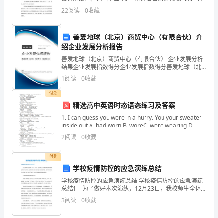
在
审计年度财务报表 审计年度截止日期ＸＸ月ＸＸ日各
谢谢大家！
22
阅读
0
收藏
科目明细表
这
个
善爱地球（北京）商贸中心（有限合伙）介
绍企业发展分析报告
重
善爱地球（北京）商贸中心（有限合伙） 企业发展分析
要
结果企业发展指数得分企业发展指数得分善爱地球（北
京）商贸中心（有限合伙）综合得分说明：企业发展指
1
阅读
0
收藏
数根据企业规模、企业创新、企业风险、企业活力四个
的
维度
付费
舞
精选高中英语时态语态练习及答案
台
1. I can guess you were in a hurry. You your sweater
inside out.A. had worn B. woreC. were wearing D
上
2
阅读
0
收藏
和
付费
学校疫情防控的应急演练总结
大
学校疫情防控的应急演练总结 学校疫情防控的应急演练
家
总结1 为了做好本次演练，12月23日，我校师生全体
演练新冠肺炎疫情防控制应急预案，按我校制订新冠肺
3
阅读
0
收藏
分
疫情应急演练预案，做好人员职责分工明细，各个岗位