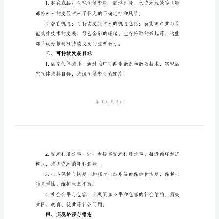
模
板
2024
一、背景介绍
年
会
议
讨
论
发
和环境的协调发展。
言
二、潜在威胁与机遇
汇
报