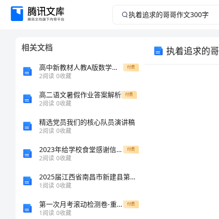
执
着
相关文档
执着追求的哥
追
高中新教材人教A版数学课后习题 选择性必修第一册 复习课 第1课时 空间向量与立体几何 WORD版含解析
付费
求
2
阅读
0
收藏
高二语文暑假作业答案解析
的
付费
2
阅读
0
收藏
哥
精选党员我们的核心队员演讲稿
2
阅读
0
收藏
哥
2023年给学校食堂感谢信（实用）
付费
2
阅读
0
收藏
作
2025届江西省南昌市新建县第一中学高二生物学第一学期期末复习检测试题含解析
文
1
阅读
0
收藏
第一次月考滚动检测卷-重庆市兴龙湖中学数学七年级上册第三章一元一次方程方程同步训练练习题（含答案详解）
付费
300
1
阅读
0
收藏