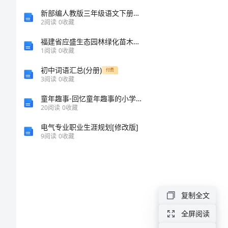
字
新部编人教版三年级语文下册期中考试题(必考题)
2
阅读
0
收藏
执
福建省应盛生态园林绿化苗木有限公司介绍企业发展分析报告
1
阅读
0
收藏
着
追
初中词语汇总(分册)
付费
3
阅读
0
收藏
求
童年趣事-回忆童年趣事的小学生作文500字
的
20
阅读
0
收藏
哥
电气专业职业生涯规划[修改版]
9
阅读
0
收藏
哥
作
文
300
复制全文
字
全屏阅读