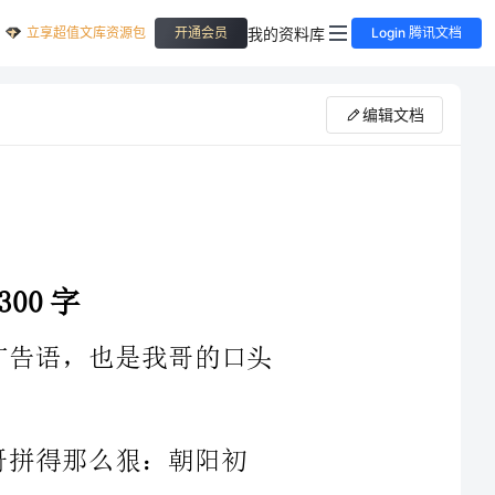
立享超值文库资源包
我的资料库
开通会员
Login 腾讯文档
编辑文档