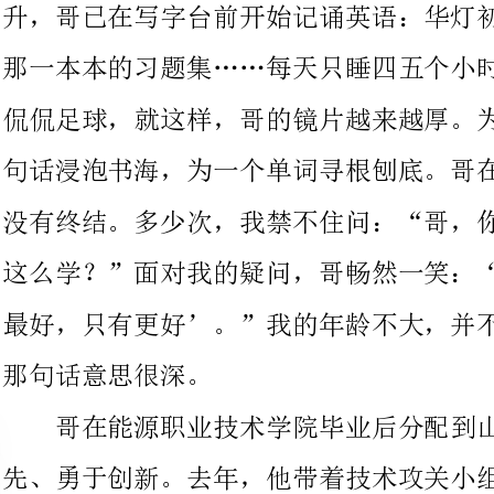
句话浸泡书海，为一个单词寻根刨底。哥在追求知识的路上，永远
没有终结。多少次，我禁不住问：“哥，你已经是第一了，干吗还
这么学？”面对我的疑问，哥畅然一笑：“你没听说吗——‘没有
最好，只有更好’。”我的年龄不大，并不完全理解，但我知道，
那句话意思很深。
哥在能源职业技术学院毕业后分配到山西煤矿，同样是敢为人
先、勇于创新。去年，他带着技术攻关小组成功突破我国大倾角综
采放顶煤采煤技术，成为全国大胆尝试综采放顶煤采煤工艺的先
例。当时工作面地质条件非常复杂，同时是水、火、瓦斯煤尘高聚
区，危险大。面对困难，他们克服了机电设备多、工艺不熟练的实
际情况，摸索出了一套适应实际的综采模式，实现了检修与生产的
有机结合，在短时间内实现了技术水平等方面的快速提高，收到了