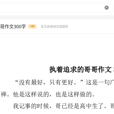
哥作文300字
本文由贤阅文档提供
付费
执着追求的哥哥作文300字
“没有最好，只有更好。”这是一句广告语，也是我哥的口头
禅。他是这样说的，也是这样做的。
我记事的时候，哥已经是高中生了。哥拼得那么狠：朝阳初
升，哥已在写字台前开始记诵英语：华灯初明，哥已在灯下开始啃
那一本本的习题集……每天只睡四五个小时，每天只用课间和同学
侃侃足球，就这样，哥的镜片越来越厚。为一道题彻夜不眠，为一