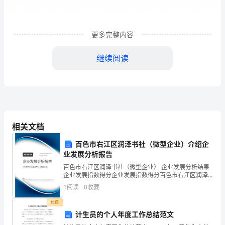
止。
（出
租
2
、租赁期满，甲方应先考虑与乙方
租。如乙方要
更多完整内容
方）
提前一个月向甲方提出申请，双方另议
继续阅读
身
第
份
证
1
号：
相关文档
乙
百色市右江区润泽书社（微型企业）介绍企
方
业发展分析报告
租金。
百色市右江区润泽书社（微型企业） 企业发展分析结果
（承
企业发展指数得分企业发展指数得分百色市右江区润泽
书社（微型企业）综合得分说明：企业发展指数根据企
租
1
阅读
0
收藏
业规模、企业创新、企业风险、企业活力四个维度对企
业发
方）
付费
计生员的个人年度工作总结范文
线
垃
有
电视费：生活
身