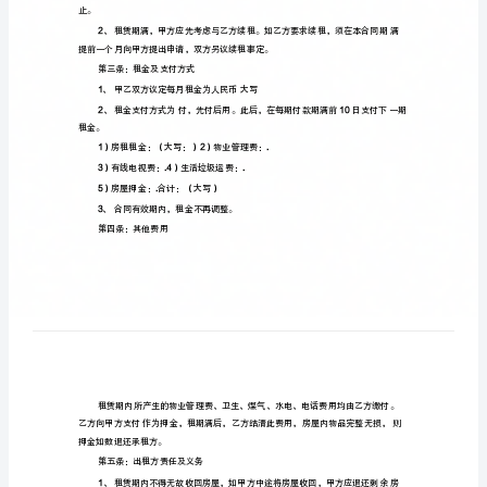
人
租
房
合
同
范
个人租房合同范本下
本
word
甲方出租方
（）
下
身份证号：
载
【标
乙方承租方
（）
准
身份证号：
版】