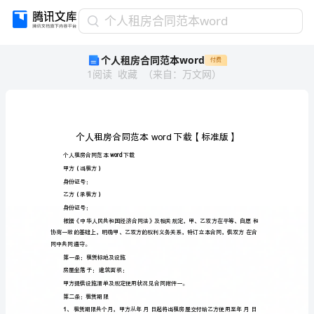
个
个人租房合同范本word
人
个人租房合同范本word
付费
租
1
阅读
收藏
（
来自
：
万文网
）
房
合
同
范
本
word
个