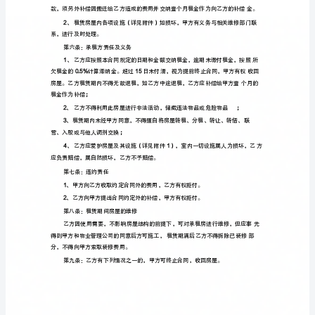
个
据
等
根
《中华人民共和国经济合同法》及相关规定，甲、乙双方在平
人
基
特
供
协商一致的
础上，明确甲、乙双方的权利义务关系，
订立本合同，
租
房
同中共同遵守。
合
第
同
范
落
房屋坐
本
供
状
word
甲方提
设施清单及规定使用
下
第
二条：租
载
甲
1
、租赁期限共个月，甲方
方