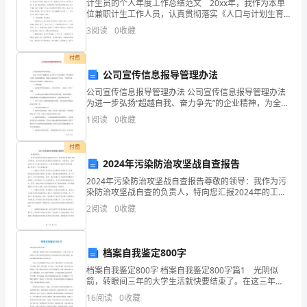
计生员的个人年度工作总结范文 20xx年，我作为本单
位兼职计生工作人员，认真贯彻落实《人口与计划生育
份
法》和计生条例，按照X计生XX文件要求，积极开展人口
3
阅读
0
收藏
和计划生育综合管理，取得了一定成绩。现简要总结
证
付费
3
号：
公司宣传信息报导管理办法
根
公司宣传信息报导管理办法 公司宣传信息报导管理办法
第
四条：其
为进一步弘扬“超越自我、奋力争先”的企业精神，为全面
据
提高企业职工素质助威鼓劲，使我公司通讯报导工作再
1
阅读
0
收藏
上一个新的台阶。结合本公司实际情况
《中
付费
华
2024年污染防治攻坚战自查报告
2024年污染防治攻坚战自查报告尊敬的领导：我作为污
人
染防治攻坚战自查的负责人，特向您汇报2024年的工作
情况。自从我们启动污染防治攻坚战以来，各级政府、
2
阅读
0
收藏
民
企事业单位和广大群众积极响应，认真贯彻落实环境保
共
档案自我鉴定800字
和
档案自我鉴定800字 档案自我鉴定800字篇1 光阴似
国
箭，转眼间三年的大学生活就快要结束了。在这三年
里，我觉得自己还是过得比较充实有意义!因为校园的生
16
阅读
0
收藏
活是多姿多彩的，我也积极得参加校园举行的活动当中