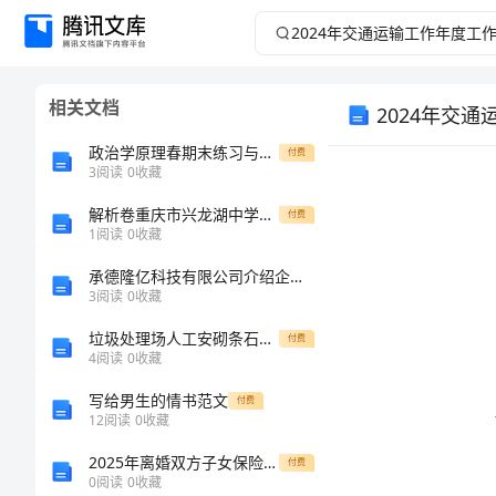
2024
年
相关文档
2024年交
交
政治学原理春期末练习与解答
付费
通
3
阅读
0
收藏
运
解析卷重庆市兴龙湖中学数学七年级上册第四单元几何图形初步章节练习试卷（含答案详解版）
付费
1
阅读
0
收藏
输
承德隆亿科技有限公司介绍企业发展分析报告
3
阅读
0
收藏
工
垃圾处理场人工安砌条石挡土墙施工方案与垃圾清理实施方案汇编
付费
4
阅读
0
收藏
作
写给男生的情书范文
付费
年
12
阅读
0
收藏
2025年离婚双方子女保险费用支付合同范文
付费
度
0
阅读
0
收藏