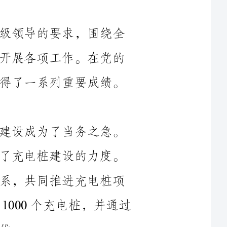
面建设现代化交通运输体系的目标，积极开展各项工作。在党的
正确领导下，全体工作人员共同努力，取得了一系列重要成绩。
随着电动汽车的普及和推广，充电桩建设成为了当务之急。
____年，我单位积极响应国家政策，加大了充电桩建设的力度。
我们与各地政府、相关企业建立了合作关系，共同推进充电桩项
目的落地。截至____年底，我们共建设了1000个充电桩，并通过
为了提高城市公共交通的服务水平，我们在____年进行了一
系列工作。一方面，我们通过调查研究和市场分析，优化了公交
线路的布局，提高了运力利用率。另一方面，我们推进了公交车