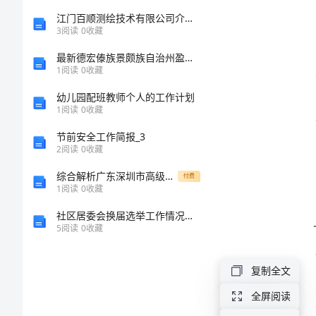
工
江门百顺测绘技术有限公司介绍企业发展分析报告
3
阅读
0
收藏
作
最新德宏傣族景颇族自治州盈江县中级社会工作者考试《社会工作综合能力》最后冲刺试题完整版
1
阅读
0
收藏
总
幼儿园配班教师个人的工作计划
1
阅读
0
收藏
结
节前安全工作简报_3
范
2
阅读
0
收藏
综合解析广东深圳市高级中学数学人教版七年级下册数据的收集、整理与描述专项训练试卷（含答案解析）
本
付费
1
阅读
0
收藏
2024
社区居委会换届选举工作情况汇报范文(通用9篇)
5
阅读
0
收藏
年
交
复制全文
通
全屏阅读
运