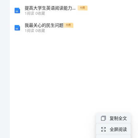
运
提高大学生英语阅读能力的有效策略
付费
动
1
阅读
0
收藏
会
我最关心的民生问题
付费
1
阅读
0
收藏
发
言
稿
秋
季
运
动
会
复制全文
发
全屏阅读
言