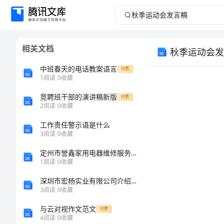
秋
季
相关文档
秋季运动会发
运
中班春天的电话教案语言
付费
动
1
阅读
0
收藏
竞聘班干部的演讲稿新版
会
付费
2
阅读
0
收藏
发
工作责任警示语是什么
3
阅读
0
收藏
言
定州市誉鑫家用电器维修服务有限公司介绍企业发展分析报告
1
阅读
0
收藏
稿
深圳市宏杨实业有限公司介绍企业发展分析报告
秋
3
阅读
0
收藏
季
与云对视作文范文
付费
4
阅读
0
收藏