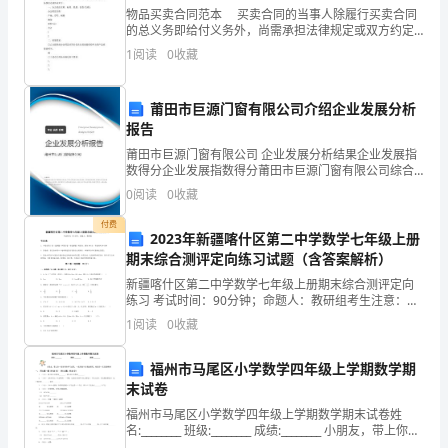
限、
物品买卖合同范本 买卖合同的当事人除履行买卖合同
的总义务即给付义务外，尚需承担法律规定或双方约定
岗
的付随义务。下面是的几篇物品买卖合同范本，供大家
1
阅读
0
收藏
阅读参考。 甲方(买受人): 乙方(出卖人)
位
1、
莆田市巨源门窗有限公司介绍企业发展分析
报告
甲
莆田市巨源门窗有限公司 企业发展分析结果企业发展指
数得分企业发展指数得分莆田市巨源门窗有限公司综合
乙
得分说明：企业发展指数根据企业规模、企业创新、企
0
阅读
0
收藏
业风险、企业活力四个维度对企业发展情况进行评价。
两
该企
付费
2023年新疆喀什区第二中学数学七年级上册
方
期末综合测评定向练习试题（含答案解析）
均
新疆喀什区第二中学数学七年级上册期末综合测评定向
练习 考试时间：90分钟；命题人：教研组考生注意：
同
1、本卷分第I卷（选择题）和第Ⅱ卷（非选择题）两部
1
阅读
0
收藏
分，满分100分，考试时间90分钟2、答卷前，考生务
意
福州市马尾区小学数学四年级上学期数学期
乙
末试卷
福州市马尾区小学数学四年级上学期数学期末试卷姓
方
名:________ 班级:________ 成绩:________ 小朋友，带上你一
段时间的学习成果，一起来做个