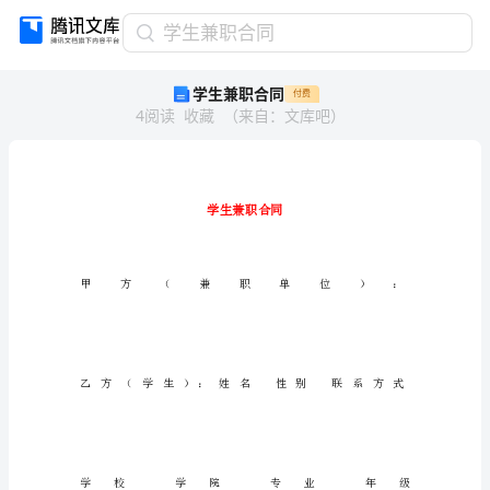
学
学生兼职合同
生
学生兼职合同
付费
兼
4
阅读
收藏
（
来自
：
文库吧
）
职
合
同
学
生
兼
职
合