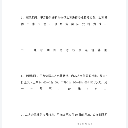
性
别
联
系
方
式
学
校
学
院
专
业