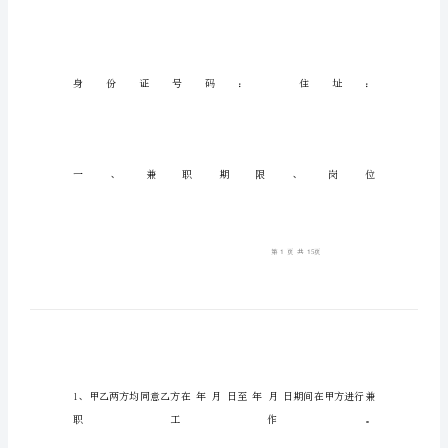
同
甲
方
（兼
职
单
位）：
乙
方
（学
生）：
姓
名