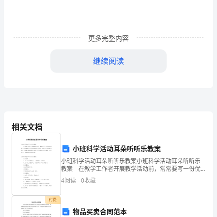
年
级
身
更多完整内容
份
继续阅读
证
号
码：
住
相关文档
址：
小班科学活动耳朵听听乐教案
一、
小班科学活动耳朵听听乐教案小班科学活动耳朵听听乐
兼
教案 在教学工作者开展教学活动前，常常要写一份优
秀的教案，借助教案可以更好地组织教学活动。那要怎
4
阅读
0
收藏
职
么写好教案呢？下面是小编整理的小班科学活动耳朵听
听乐
期
付费
物品买卖合同范本