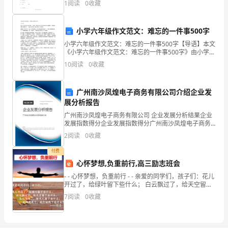
在
1
阅读
0
收藏
年
小学六年级作文范文：难忘的一件事500字
月
小学六年级作文范文：难忘的一件事500字【导语】本文
《小学六年级作文范文：难忘的一件事500字》由小学生
日
作文频道整理，仅供参考。如果觉得很不错，欢迎点评
10
阅读
0
收藏
和分享～感谢你的阅读与支持！暑假里一天的下午，我
至
广州南沙凤煌电子商务有限公司介绍企业发
年
展分析报告
月
广州南沙凤煌电子商务有限公司 企业发展分析结果企业
发展指数得分企业发展指数得分广州南沙凤煌电子商务
日
有限公司综合得分说明：企业发展指数根据企业规模、
2
阅读
0
收藏
企业创新、企业风险、企业活力四个维度对企业发展情
期
况进
付费
心怀梦想,负重前行,高三励志班会
间
- - 心怀梦想，负重前行 - - 亲爱的同学们，孩子们：花儿
在
开过了，给绿叶留下些什么； 白云飘过了，给天空留下
些什么
7
阅读
0
收藏
学
生
兼