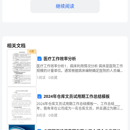
继续阅读
殊
的
时
刻，
这份珍贵的爱。
相关文档
我
付费
们
医疗工作效率分析
医疗工作效率分析1．病床利用情况分析 病床是医院工作
欢
规模的计量单位。通常根据病床编制确定医院的人员编
制、设备、经费和物资分配等，分析病床利用情况，对
聚
1
阅读
0
收藏
评定医院工作效率具有重要意义。反映病床利用情况的
主
一
美好回忆。
2024年仓库文员试用期工作总结模板
堂，
2024年仓库文员试用期工作总结模板一、工作总结____
共
年，我有幸在公司成为一名仓库文员，并且通过为期三
个月的试用期。在这段时间里，我尽力学习和适应新的
8
阅读
0
收藏
同
工作环境，通过不断努力和不断提升自己的能力，取得
见