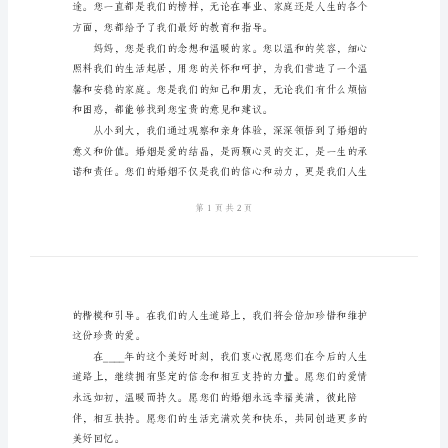
范
文
暖和谐的家庭。
2024
年
婚
礼
贺
词
都能够一同战胜。
父
母
发
言