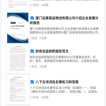
女，
伍及相应管理班子参与本工程项目的施工。为了明确双
31
阅读
0
收藏
方的责任和义务，双方协商一致，制订如下合同条款，
我
供双
们
厦门泊莱君品物流有限公司介绍企业发展分
析报告
感
厦门泊莱君品物流有限公司 企业发展分析结果企业发展
指数得分企业发展指数得分厦门泊莱君品物流有限公司
到
综合得分说明：企业发展指数根据企业规模、企业创
1
阅读
0
收藏
新、企业风险、企业活力四个维度对企业发展情况进行
无
评价。
比
财务总监辞职报告范文
财务总监辞职报告范文尊敬的XX公司董事会成员：您
的
好！首先，我感谢您对我的支持和信任，让我有机会担
任贵公司的财务总监。我非常荣幸能够在过去的几年
骄
1
阅读
0
收藏
里，与众多优秀的同事一起在贵公司共同成长和进步。
经过深思熟
傲
八下古诗词及名著练习和答案
和
八下古诗词及名著导读 复习学案（四课时）一、阅读
幸
《酬乐天扬州初逢席上见赠》，回答问题。1、这首诗表
达了诗人怎样的思想情感？
12
阅读
0
收藏
福。