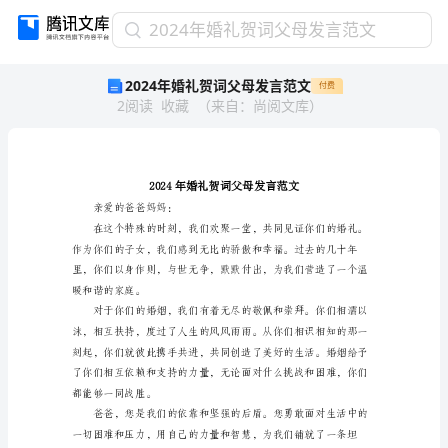
2024
2024年婚礼贺词父母发言范文
年
2024年婚礼贺词父母发言范文
付费
婚
2
阅读
收藏
（
来自
：
尚阅文库
）
礼
贺
词
父
母
发
亲爱的爸爸妈妈：
言