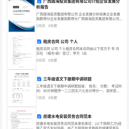
广西国海投资集团有限公司介绍企业发展分
析报告
证
广西国海投资集团有限公司 企业发展分析结果企业发展
你
指数得分企业发展指数得分广西国海投资集团有限公司
祝福您们新婚快乐
综合得分说明：企业发展指数根据企业规模、企业创
2
阅读
0
收藏
们
新、企业风险、企业活力四个维度对企业发展情况进行
评价。
爱你们的儿女们
的
租房合同 公司 个人
婚
租房合同 公司 个人租房合同本合同由以下双方于 年 月
日在 （城市/县）签订：甲方（出
礼。
0
阅读
0
收藏
作
为
三年级语文下册期中调研题
三年级语文下册期中调研题班级： 姓名： 分数： 考试时
你
间：90分钟题序一二三四五六七总分得分一、读拼音，
写词语。（20分）jù jí óu ěr
1
阅读
0
收藏
们
的
房建水电安装劳务合同范本
子
房建水电安装劳务合同范本承包单位：(以下简称乙方)经
甲乙双方友好协商，由乙方提供技术熟练的城建劳务队