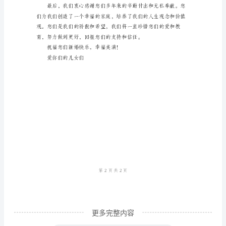
范
文
亲
爱
的
爸
爸
妈
妈：
在
这
个
更多完整内容
特