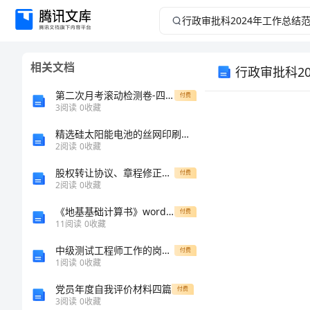
行
政
相关文档
行政审批科2
审
第二次月考滚动检测卷-四川绵阳南山双语学校物理八年级下册物质的物理属性定向练习练习题（含答案详解）
付费
批
3
阅读
0
收藏
精选硅太阳能电池的丝网印刷技术
科
2
阅读
0
收藏
2024
股权转让协议、章程修正案、股东会决议
付费
2
阅读
0
收藏
年
《地基基础计算书》word版
付费
11
阅读
0
收藏
工
中级测试工程师工作的岗位职责
付费
作
1
阅读
0
收藏
党员年度自我评价材料四篇
付费
总
3
阅读
0
收藏