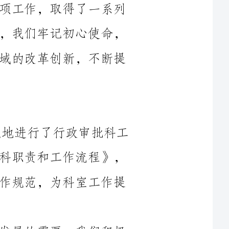
紧紧围绕中心工作，深入推进行政审批领域的改革创新，不断提
1.加强制度建设：2024年，我们系统地进行了行政审批科工
作制度的修订与建设。制定了《行政审批科职责和工作流程》，
明确了各项工作的具体责任人、流程和操作规范，为科室工作提
2.改进服务模式：针对市场经济不断发展的需要，我们积极
探索审批便民化、简化流程、优化服务的新模式。推行了网上办
理服务，提供了在线申请、材料上传、进度查询等便民措施，有
3.提高工作效率：通过建立健全审批科信息化系统，实现了