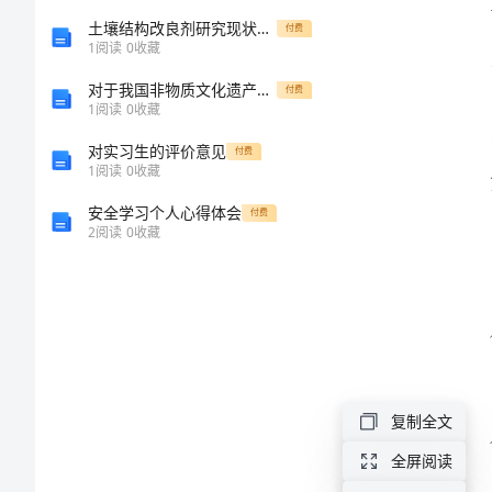
结
土壤结构改良剂研究现状论文
付费
1
阅读
0
收藏
范
对于我国非物质文化遗产的法律保护
付费
1
阅读
0
收藏
文
对实习生的评价意见
付费
1
阅读
0
收藏
行
政
安全学习个人心得体会
付费
2
阅读
0
收藏
审
批
科
2024
年
复制全文
工
全屏阅读
作