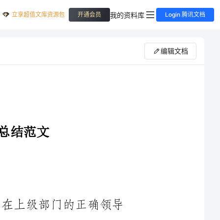
立享超值文库资源包
我的资料库
开通会员
Login 腾讯文档
编辑文档
2024年是行政审批科面临的新起点，在上级部门的正确领导
下，全体工作人员齐心协力，积极开展各项工作，取得了一系列
重要成绩。在市行政审批局的正确指导下，我们牢记初心使命，