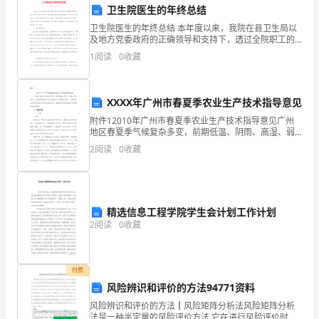
儿
卫生院医生的年终总结
卫生院医生的年终总结 本年度以来，我院在县卫生局以
教
及地方党委政府的正确领导和支持下，透过全院职工的
共同发奋，建立健全和完善各项规章制度，院内业务大
1
阅读
0
收藏
师
幅度提升，预防保健免疫规划工作取得了较好的成绩
实
XXXX年广州市春夏季农业生产技术指导意见
习。
附件12010年广州市春夏季农业生产技术指导意见广州
地区春夏季气候复杂多变，前期低温、阴雨、高湿、弱
这
光照等，后期高温多雨等不利于农业生产的现象时有发
2
阅读
0
收藏
生，为做好我市春夏季农业生产的技术服务工作，现提
段
出春
时
更优秀的幼儿教师。
间
精选信息工程学院学生会计划工作计划
2
阅读
0
收藏
的
实
付费
习
风险辨识和评价的方法94771资料
风险辨识和评价的方法┃风险矩阵分析法风险矩阵分析
经
法是一种半定量的风险评价方法,它在进行风险评价时，