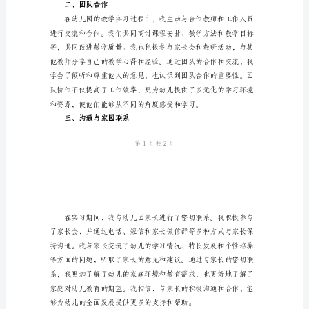
总
行个人总结。
结
一、教学经验
范
文
2024
年
幼
儿
教
师
二、团队合作
实