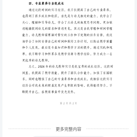
习
个
人
总
结
范
文
时
三、沟通与家园联系
间
过
得
真
快，
更多完整内容