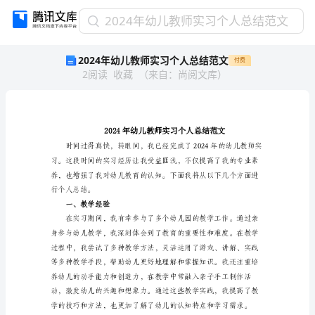
2024
2024年幼儿教师实习个人总结范文
年
2024年幼儿教师实习个人总结范文
付费
幼
2
阅读
收藏
（
来自
：
尚阅文库
）
儿
教
师
实
习
个
人