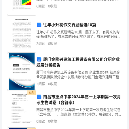
将风险事件的后果严重程度相对的定性分为若干级，将
历
6
阅读
0
收藏
风险事件发生的可能性也相对定性分为若干级，然后以
严重性
让
往年小升初作文真题精选10篇
我
往年小升初作文真题精选10篇 燕子去了，有再来的时
受
候;杨柳枯了，有再青的时候;桃花谢了，有再开的时候。
但是我的小学生活却一去不复返了。回想起这六年小学
2
阅读
0
收藏
益
生涯，回想起小学的老师对我的关心和培养，使我心潮
匪
厦门金隆兴建筑工程设备有限公司介绍企业
发展分析报告
浅，
厦门金隆兴建筑工程设备有限公司 企业发展分析结果企
不
业发展指数得分企业发展指数得分厦门金隆兴建筑工程
设备有限公司综合得分说明：企业发展指数根据企业规
2
阅读
0
收藏
仅
模、企业创新、企业风险、企业活力四个维度对企业发
展情
付费
提
南昌市重点中学2024年高一上学期第一次月
考生物试卷（含答案）
高
南昌市重点中学2024年高一上学期第一次月考生物试卷
（含答案）一、单选题（本题共10小题，每题3分，共
了
30分）1、下图是细胞核的结构模型图，下列叙述中，不
0
阅读
0
收藏
正确的是（ ）A．结构①将核内物质与细胞质分
我