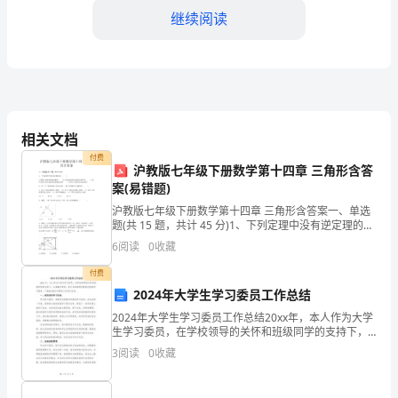
转
继续阅读
眼
间，
我
已
相关文档
付费
经
沪教版七年级下册数学第十四章 三角形含答
案(易错题)
完
沪教版七年级下册数学第十四章 三角形含答案一、单选
成
题(共 15 题，共计 45 分)1、下列定理中没有逆定理的是
（ ）A.等腰三角形的两底角相等 B.平行四边形的对角线
6
阅读
0
收藏
互相平分平分线上的点到角两边的距
了
付费
2024
2024年大学生学习委员工作总结
年
2024年大学生学习委员工作总结20xx年，本人作为大学
四、专业素养与自我成长
生学习委员，在学校领导的关怀和班级同学的支持下，
的
认真履行职责，努力为班级同学提供优质的学习服务。
3
阅读
0
收藏
下面就2024年度的工作进行总结。一、组织指导学
幼