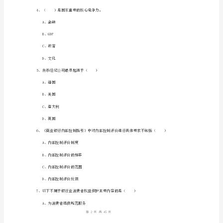
D、金融机构风险暴露
题
附
解
B、监督、检查金融机构履行反洗钱义务的情况
析
2024
中
级
银
A、在公开市场上买入证券
行
1
45
第页共页
从
业