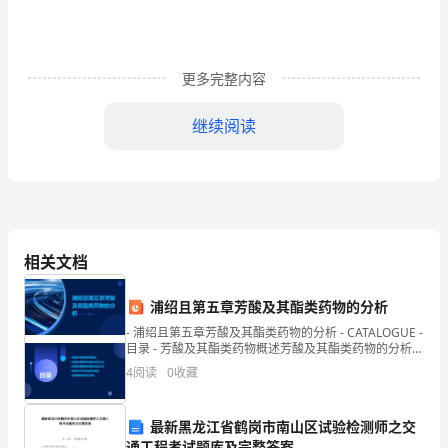
资
格
更多完整内容
考
试
继续阅读
《银
B、提高存款准备金率
行
C、提高再贴现率
管
D、通过窗口指导劝告商业银行减少贷款发放
理》
相关文档
提
浦绍且第五章芳酸及其酯类药物的分析
升
- 浦绍且第五章芳酸及其酯类药物的分析 - CATALOGUE -
4、（）是国家重要的核心竞争力。
目录 - 芳酸及其酯类药物概述芳酸及其酯类药物的分析方
训
法芳
4
阅读
0
收藏
A、金融
练
最新黑龙江省鹤岗市南山区试验检测师之交
B、GDP
试
通工程考试题库及完整答案