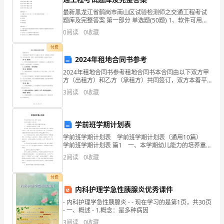
题
C、教育
最新黑龙江省鹤岗市南山区试验检测师之交通工程考试
题库及完整答案 第一部分 单选题(50题) 1、软件可用下
附
列公式表示（ ）。A.软件=程序+数字+文档B.软件=程序
0
阅读
0
收藏
D、文化
+数据+文档C.软件=程序
解
付费
5、货币经纪公司最早起源于（）
2024年租地合同书参考
析
2024年租地合同书参考租地合同书本合同由以下双方甲
A、德国
考
方（出租方）和乙方（承租方）共同签订，双方本着平
等、互惠、诚实守信的原则，达成如下协议：第一条 租
3
阅读
0
收藏
试
赁物1.1 甲方同意将其拥有的位于（具体地点）之土
B、美国
须
C、意大利
学前班学期计划表
知：
学前班学期计划表 学前班学期计划表（通用10篇）
学前班学期计划表 篇1 一、本学期幼儿能力的培养重点
D、英国
1、
和措施 ： 1、 培养孩子良好的学习习惯 学前班，是
2
阅读
0
收藏
孩子在幼儿园学习生活的最后一
考
付费
试
内科护理学急性胰腺炎优秀课件
A、内部控制评价制度
时
- 内科护理学急性胰腺炎 - - 现在学习的是第1页，共30页
- 一、概述 - 1.概念：是多种病因
B、内部控制评价的频率
间：
3
阅读
0
收藏