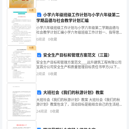
C、内部控制评价的范围
120
付费
小学六年级班级工作计划与小学六年级第二
分
D、内部控制评价反馈
学期品德与社会教学计划汇编
钟，
小学六年级班级工作计划与小学六年级第二学期品德与
社会教学计划汇编小学六年级班级工作计划一、指导思
本
想为进一步贯彻魅力教育精神，落实学校教育教学工作
0
阅读
0
收藏
计划，所以本学期我班将全面推进素质教育，深入开展
A、为消费者提供规范服务
各种活动
卷
付费
2
45
第页共页
安全生产目标和管理方案范文（三篇）
满
安全生产目标和管理方案范文____远升建筑工程有限公司
分
宜昌分公司安全生产和质量管理目标责任书甲方(以下简
称甲方)：____远升建筑工程有限公司宜昌分公司乙方(以
2
阅读
0
收藏
下简称乙方)：为了进一步加强我公司施工现
为
100
大班社会《我们的秋游计划》教案
分。
大班社会《我们的秋游计划》教案 大班社会《我们的秋
游计划》教案包含了，活动目标是能结合自己的生活经
2、
验，与同伴共同制定秋游计划，尝试安排自己的活动，
24
阅读
0
收藏
在协商、讨论、分工等过程中提高同伴间的相
请