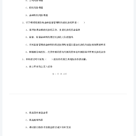
试
《银
行
姓名：_______
管
考号：_______
理》
提
升
A、主权暴露风险
训
B、公司风险暴露
练
C、股权风险暴露
试