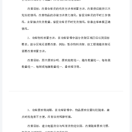
库
部
门
工
作
计划如下：
计
划
一、目标计划
书
仓
库
部
门
工