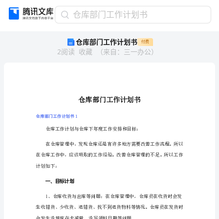
仓
仓库部门工作计划书
库
仓库部门工作计划书
付费
部
2
阅读
收藏
（
来自
：
三一办公
）
门
工
作
计
划
书
仓
仓库部门工作计划书1