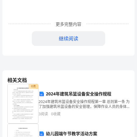
库
下
更多完整内容
年
继续阅读
度
工
作
点时找起来不方
安
相关文档
排
付费
和
做到盘点时间短，出库物品容易找到。
2024年建筑吊篮设备安全操作规程
2024年建筑吊篮设备安全操作规程第一章 总则第一条 为
目
了加强建筑吊篮设备的安全管理，保障作业人员的身体
安全，确保施工质量和工期的完成，根据国家相关法律
3
阅读
0
收藏
标：
法规和行业标准，制定本规程。第二条 本规程适用于
中有发现的问题，货架有灰尘。
在
幼儿园端午节教学活动方案