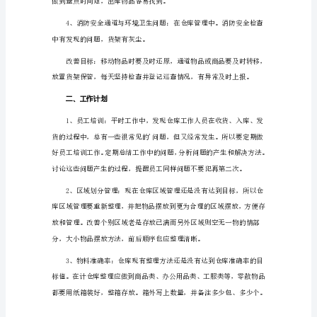
作
计
划
情况。
书
1
仓
库
需要改善放置方法。
工
作
计
划
与
仓