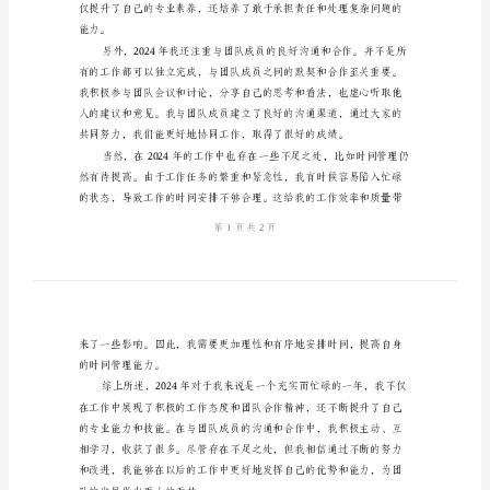
结
2024
年
策
划
部
员
工
个
人
总
结