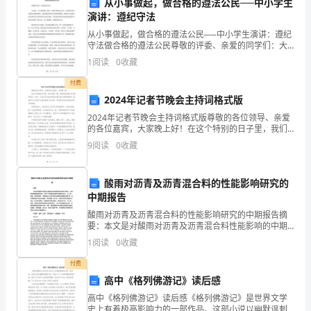
从小事做起，做合格的遵法公民──中小学生
和
演讲：遵纪守法
经
从小事做起，做合格的遵法公民──中小学生演讲：遵纪
守法做合格的遵法公民尊敬的评委、亲爱的同学们：大
家好！今天我想跟大家谈一谈做合格的法公民，这是我
历，
1
阅读
0
收藏
们每个人都应该做的事情，也是建设美好社会的重要基
础。我
我
付费
2024年记者节晚会主持词格式版
深
2024年记者节晚会主持词格式版尊敬的各位领导、亲爱
的各位嘉宾，大家晚上好！在这个特别的日子里，我们
感
欢聚一堂，共同庆祝2024年记者节晚会。首先，让我们
9
阅读
0
收藏
向全国各地的记者们致以崇高的敬意，感谢你们长年累
收
获
酸雨对沥青及沥青混合料的性能影响研究的
中期报告
颇
酸雨对沥青及沥青混合料的性能影响研究的中期报告摘
要：本文是对酸雨对沥青及沥青混合料性能影响的中期
丰。
研究报告。通过实验室模拟酸雨环境，研究了不同酸雨
1
阅读
0
收藏
浓度对沥青的软化点、针入度、黏度、弹性恢复率、热
以
稳定性以
付费
下
高中《格列佛游记》读后感
高中《格列佛游记》读后感《格列佛游记》是世界文学
是
史上有着极高影响力的一部作品。这部小说以幽默讽刺