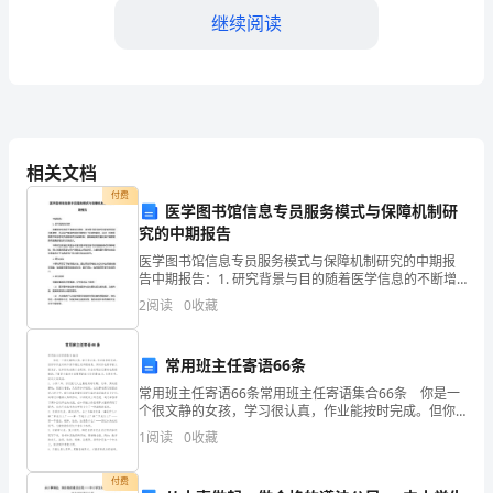
的
继续阅读
一
年，
回
的时间管理能力。
顾
相关文档
付费
这
医学图书馆信息专员服务模式与保障机制研
究的中期报告
一
医学图书馆信息专员服务模式与保障机制研究的中期报
年
告中期报告：1. 研究背景与目的随着医学信息的不断增
长和更新，医学图书馆信息专员的服务需求不断增加，
2
阅读
0
收藏
而且用户普遍对服务质量提出了更高的要求。因此，探
的
索医
工
常用班主任寄语66条
队的发展做出更大的贡献。
作
常用班主任寄语66条常用班主任寄语集合66条 你是一
个很文静的女孩，学习很认真，作业能按时完成。但你
写作业时的不紧不慢让老师很着急。同时你也要学着大
成
1
阅读
0
收藏
胆发言，这样你的成绩才会更好，你会发现自己原来也
果
付费