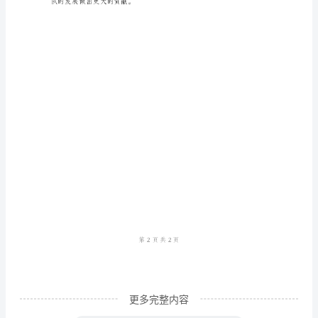
2024
能力。
年
对
于
我
来
说
是
充
实
而
忙
碌
更多完整内容