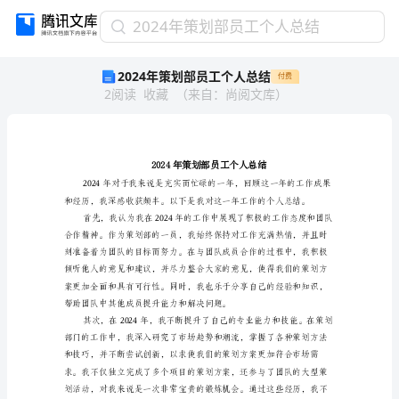
2024
2024年策划部员工个人总结
年
2024年策划部员工个人总结
付费
策
2
阅读
收藏
（
来自
：
尚阅文库
）
划
部
员
工
个
人
总