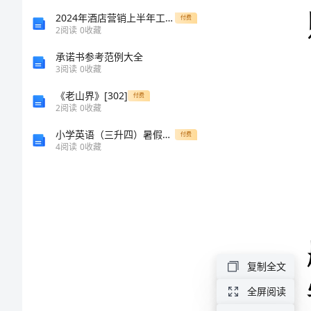
寸
2024年酒店营销上半年工作总结范文
付费
婆
2
阅读
0
收藏
接
承诺书参考范例大全
3
阅读
0
收藏
攻
《老山界》[302]
付费
渭
2
阅读
0
收藏
过
题目：
小学英语（三升四）暑假作业：三下综合复习-第九天 外研版（三起）（含答案）
付费
湖
4
阅读
0
收藏
学校：
哇
姓名：
魔
日期：
唆
昏
复制全文
击
全屏阅读
催