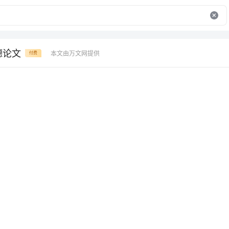
德论文
本文由万文网提供
付费
师德征文