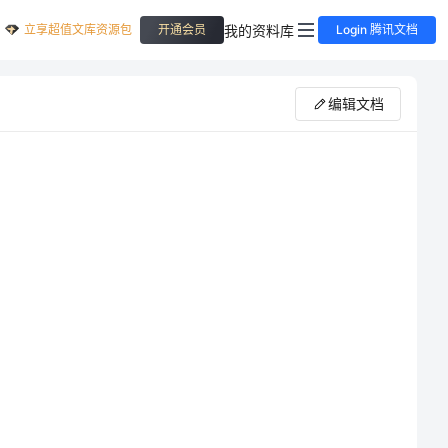
立享超值文库资源包
我的资料库
开通会员
Login 腾讯文档
编辑文档