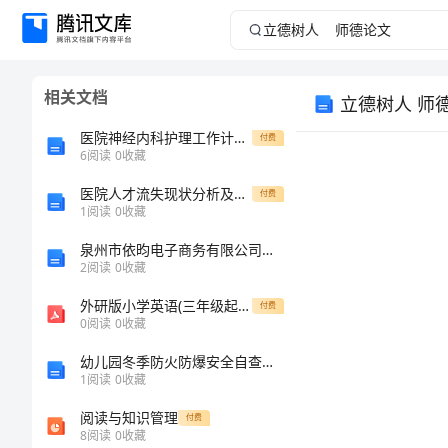
立
德
相关文档
立德树人 师
树
医院神经内科护理工作计划模板范文
付费
人
6
阅读
0
收藏
医院人才流失现状分析及对策研究
师
付费
1
阅读
0
收藏
德
泉州市依昀电子商务有限公司介绍企业发展分析报告
2
阅读
0
收藏
论
外研版小学英语(三年级起点)三年级上册Module 7 Unit1 L1参考教案
付费
0
阅读
0
收藏
文
幼儿园冬季防火防爆安全自查报告_1
出
1
阅读
0
收藏
吹
阅读与知识管理
付费
8
阅读
0
收藏